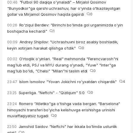
"Futbol 90 daqiqa o'ynaladi" – Mirjalol Qosimov
00:46
"Bunyodkor"ga qarshi uchrashuv, har o'yinda o'tkazilayotgan
gollar va Mirjamol Qosimov haqida gapirdi
0
Ro'ziqul Berdiev: "Birinchi bo'limda gol urganimizda o'yin
00:26
boshqacha kechardi"
1
Andrey Shipilov: "Uchrashuvni biroz asabiy boshladik,
00:09
keyin xotirjam harakat qilishga o'tdik"
0
O'rtoqlik o'yinlari. "Real" mehmonda "Ferencvarosh"ni
00:02
mag'lub etdi, PSJ va MYU durang o'ynadi, "Yuve" "Inter"ga
mag'lub bo'ldi, "Chelsi" "Milan"ni taslim etdi
0
Islom Ismoilov: "Yovan Jokichni ro'yxatdan chiqardik"
4
23:47
Superliga. "Neftchi" - "Qizilqum" 5:0
0
23:25
Romero "Atletiko"ga o'tishga vada bergan. "Barselona"
23:24
himoyachi transferi bo'yicha kelishuvga erishishga urinishi
muvaffaqiyatsiz tugadi
0
Jamshid Saidov: "Neftchi" har ikkala bo'limda ustunlik
22:50
qildi"
0