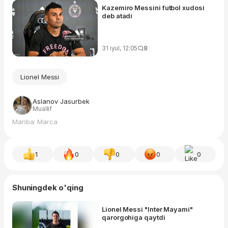
Kazemiro Messini futbol xudosi
deb atadi
31 iyul, 12:05
8
Lionel Messi
Aslanov Jasurbek
Muallif
Manba: Marca
1
0
0
0
0
Shuningdek o'qing
Lionel Messi "Inter Mayami"
qarorgohiga qaytdi