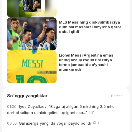
MLS Messining diskvalifikaciya
qilinishi masalasi bo'yicha qaror
qabul qildi
Lionel Messi Argentina emas,
uning azaliy raqibi Braziliya
terma jamoasida o'ynashi
mumkin edi
So'nggi yangiliklar
Barcha ›
Ilyos Zeytullaev: "Bizga ajratilgan 5 mlrdning 2,5 mlrdi
01:00
darhol soliqqa ushlab qolindi, qolgani esa..."
1
Gallaxerga yangi da'vogar paydo bo'ldi
0
00:55