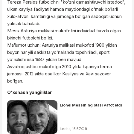
Tereza Perales futbolchini "ko'zni qamashtiruvchi istedod",
ulkan xayriya faoliyati hamda maydondagi o'rnak bo'larli
xulq-atvori, kamtarligi va jamoaga bo'lgan sadoqati uchun
yuksak baholadi.
Messi Asturiya malikasi mukofotini individual tarzda olgan
birinchi futbolchi bo'ldi.
Ma'lumot uchun: Asturiya malikasi mukofoti 1980 yildan
buyon har yili sakkizta yo'nalishda topshiriladi, sport
yo'nalishi esa 1987 yildan beri mavjud.
Avvalroq ushbu mukofotga 2010 yilda Ispaniya terma
jamoasi, 2012 yilda esa Iker Kasilyas va Xavi sazovor
bo'lgan.
O'xshash yangiliklar
Lionel Messining otasi vafot etdi
kecha, 15:57
9