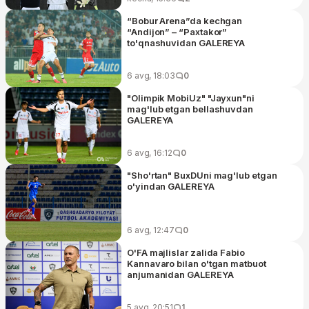
“Bobur Arena”da kechgan
“Andijon” – “Paxtakor”
to'qnashuvidan GALEREYA
6 avg, 18:03
0
"Olimpik MobiUz" "Jayxun"ni
mag'lub etgan bellashuvdan
GALEREYA
6 avg, 16:12
0
"Sho'rtan" BuxDUni mag'lub etgan
o'yindan GALEREYA
6 avg, 12:47
0
O'FA majlislar zalida Fabio
Kannavaro bilan o'tgan matbuot
anjumanidan GALEREYA
5 avg, 20:51
1