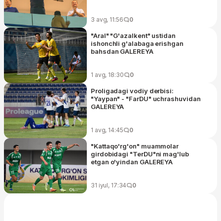
3 avg, 11:56
0
"Aral" "G'azalkent" ustidan
ishonchli g'alabaga erishgan
bahsdan GALEREYA
1 avg, 18:30
0
Proligadagi vodiy derbisi:
"Yaypan" - "FarDU" uchrashuvidan
GALEREYA
1 avg, 14:45
0
"Kattaqo'rg'on" muammolar
girdobidagi "TerDU"ni mag'lub
etgan o'yindan GALEREYA
31 iyul, 17:34
0