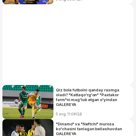
Qiz bola futbolni qanday rasmga
oladi? "Kattaqo'rg'on" "Paxtakor
farm"ni mag'lub etgan o'yindan
GALEREYA
5 avg, 11:08
2
"Dinamo" va "Neftchi" murosa
ko'chasini tanlagan bellashuvdan
GALEREYA