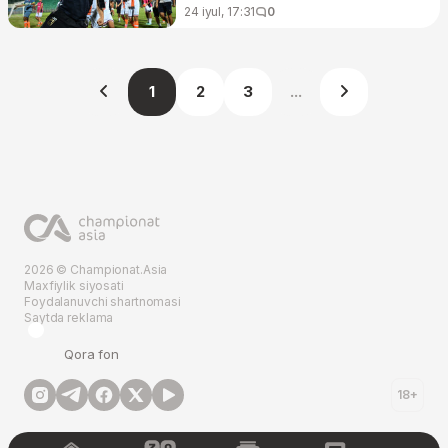
24 iyul, 17:31
0
1
2
3
...
2026 © Championat.Asia
Maxfiylik siyosati
Foydalanuvchi shartnomasi
Saytda reklama
Qora fon
18+