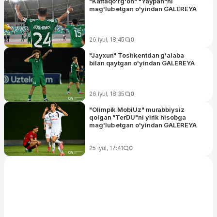
"Kattaqo'rg'on" "Yaypan"ni
mag'lub etgan o'yindan GALEREYA
26 iyul, 18:45
0
"Jayxun" Toshkentdan g'alaba
bilan qaytgan o'yindan GALEREYA
26 iyul, 18:35
0
"Olimpik MobiUz" murabbiysiz
qolgan "TerDU"ni yirik hisobga
mag'lub etgan o'yindan GALEREYA
25 iyul, 17:41
0