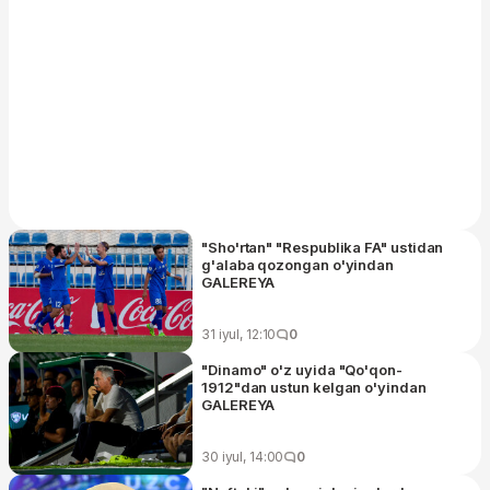
"Sho'rtan" "Respublika FA" ustidan
g'alaba qozongan o'yindan
GALEREYA
31 iyul, 12:10
0
"Dinamo" o'z uyida "Qo'qon-
1912"dan ustun kelgan o'yindan
GALEREYA
30 iyul, 14:00
0