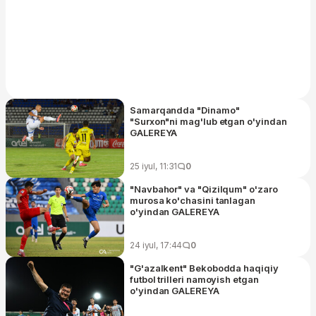
Samarqandda "Dinamo"
"Surxon"ni mag'lub etgan o'yindan
GALEREYA
25 iyul, 11:31
0
"Navbahor" va "Qizilqum" o'zaro
murosa ko'chasini tanlagan
o'yindan GALEREYA
24 iyul, 17:44
0
"G'azalkent" Bekobodda haqiqiy
futbol trilleri namoyish etgan
o'yindan GALEREYA