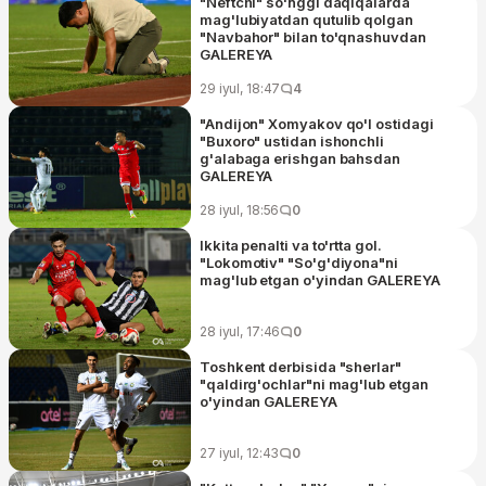
"Neftchi" so'nggi daqiqalarda
mag'lubiyatdan qutulib qolgan
"Navbahor" bilan to'qnashuvdan
GALEREYA
29 iyul, 18:47
4
"Andijon" Xomyakov qo'l ostidagi
"Buxoro" ustidan ishonchli
g'alabaga erishgan bahsdan
GALEREYA
28 iyul, 18:56
0
Ikkita penalti va to'rtta gol.
"Lokomotiv" "So'g'diyona"ni
mag'lub etgan o'yindan GALEREYA
28 iyul, 17:46
0
Toshkent derbisida "sherlar"
"qaldirg'ochlar"ni mag'lub etgan
o'yindan GALEREYA
27 iyul, 12:43
0