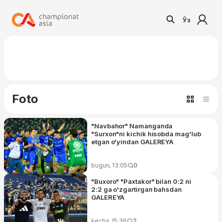
Ўз
Foto
"Navbahor" Namanganda
"Surxon"ni kichik hisobda mag'lub
etgan o'yindan GALEREYA
bugun, 13:05
0
"Buxoro" "Paxtakor" bilan 0:2 ni
2:2 ga o'zgartirgan bahsdan
GALEREYA
kecha, 15:36
2