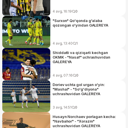
4 avg, 16:19
0
"Surxon" Qo'qonda g'alaba
qozongan o'yindan GALEREYA
4 avg, 13:40
1
Shiddatli va qiziqarli kechgan
OKMK - "Nasaf" uchrashuvidan
GALEREYA
4 avg, 07:16
0
Doriev uchta gol urgan o'yin:
"Mashal" - "So'g'diyona"
uchrashuvidan GALEREYA
3 avg, 14:51
0
Husayn Norchaev porlagan kecha:
"Navbahor" - "Xorazm"
uchrashuvidan GALEREYA