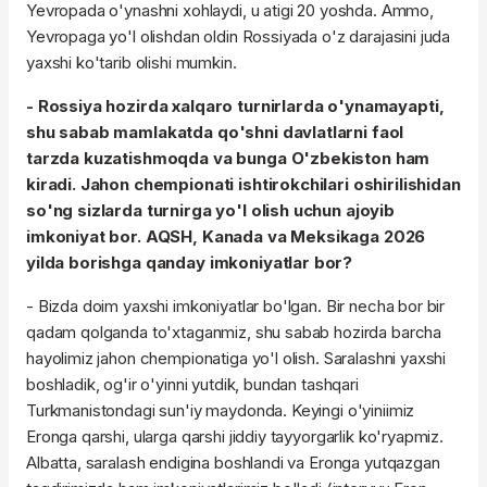
Yevropada o'ynashni xohlaydi, u atigi 20 yoshda. Ammo,
Yevropaga yo'l olishdan oldin Rossiyada o'z darajasini juda
yaxshi ko'tarib olishi mumkin.
- Rossiya hozirda xalqaro turnirlarda o'ynamayapti,
shu sabab mamlakatda qo'shni davlatlarni faol
tarzda kuzatishmoqda va bunga O'zbekiston ham
kiradi. Jahon chempionati ishtirokchilari oshirilishidan
so'ng sizlarda turnirga yo'l olish uchun ajoyib
imkoniyat bor. AQSH, Kanada va Meksikaga 2026
yilda borishga qanday imkoniyatlar bor?
- Bizda doim yaxshi imkoniyatlar bo'lgan. Bir necha bor bir
qadam qolganda to'xtaganmiz, shu sabab hozirda barcha
hayolimiz jahon chempionatiga yo'l olish. Saralashni yaxshi
boshladik, og'ir o'yinni yutdik, bundan tashqari
Turkmanistondagi sun'iy maydonda. Keyingi o'yiniimiz
Eronga qarshi, ularga qarshi jiddiy tayyorgarlik ko'ryapmiz.
Albatta, saralash endigina boshlandi va Eronga yutqazgan