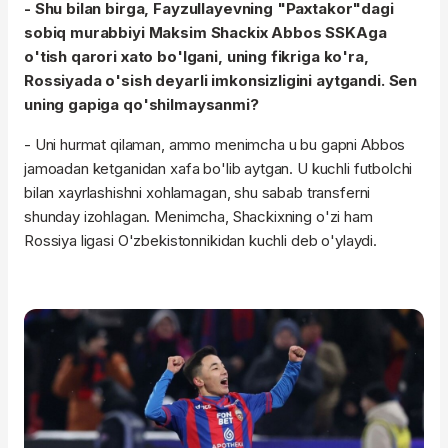
- Shu bilan birga, Fayzullayevning "Paxtakor"dagi
sobiq murabbiyi Maksim Shackix Abbos SSKAga
o'tish qarori xato bo'lgani, uning fikriga ko'ra,
Rossiyada o'sish deyarli imkonsizligini aytgandi. Sen
uning gapiga qo'shilmaysanmi?
- Uni hurmat qilaman, ammo menimcha u bu gapni Abbos
jamoadan ketganidan xafa bo'lib aytgan. U kuchli futbolchi
bilan xayrlashishni xohlamagan, shu sabab transferni
shunday izohlagan. Menimcha, Shackixning o'zi ham
Rossiya ligasi O'zbekistonnikidan kuchli deb o'ylaydi.