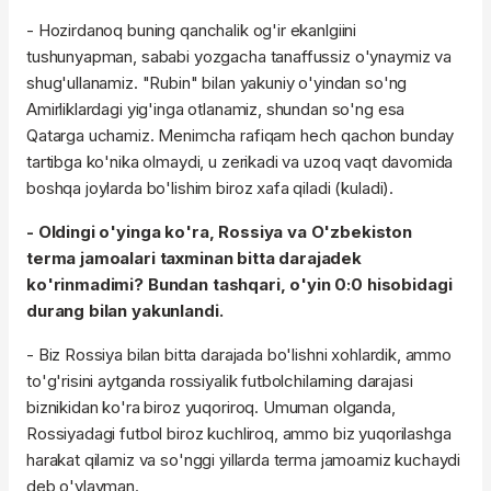
- Hozirdanoq buning qanchalik og'ir ekanlgiini
tushunyapman, sababi yozgacha tanaffussiz o'ynaymiz va
shug'ullanamiz. "Rubin" bilan yakuniy o'yindan so'ng
Amirliklardagi yig'inga otlanamiz, shundan so'ng esa
Qatarga uchamiz. Menimcha rafiqam hech qachon bunday
tartibga ko'nika olmaydi, u zerikadi va uzoq vaqt davomida
boshqa joylarda bo'lishim biroz xafa qiladi (kuladi).
- Oldingi o'yinga ko'ra, Rossiya va O'zbekiston
terma jamoalari taxminan bitta darajadek
ko'rinmadimi? Bundan tashqari, o'yin 0:0 hisobidagi
durang bilan yakunlandi.
- Biz Rossiya bilan bitta darajada bo'lishni xohlardik, ammo
to'g'risini aytganda rossiyalik futbolchilarning darajasi
biznikidan ko'ra biroz yuqoriroq. Umuman olganda,
Rossiyadagi futbol biroz kuchliroq, ammo biz yuqorilashga
harakat qilamiz va so'nggi yillarda terma jamoamiz kuchaydi
deb o'ylayman.