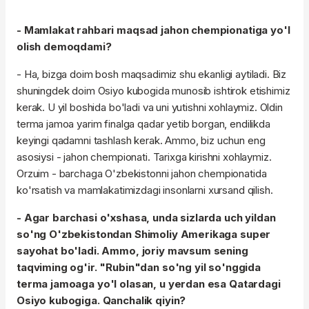
- Mamlakat rahbari maqsad jahon chempionatiga yo'l
olish demoqdami?
- Ha, bizga doim bosh maqsadimiz shu ekanligi aytiladi. Biz
shuningdek doim Osiyo kubogida munosib ishtirok etishimiz
kerak. U yil boshida bo'ladi va uni yutishni xohlaymiz. Oldin
terma jamoa yarim finalga qadar yetib borgan, endilikda
keyingi qadamni tashlash kerak. Ammo, biz uchun eng
asosiysi - jahon chempionati. Tarixga kirishni xohlaymiz.
Orzuim - barchaga O'zbekistonni jahon chempionatida
ko'rsatish va mamlakatimizdagi insonlarni xursand qilish.
- Agar barchasi o'xshasa, unda sizlarda uch yildan
so'ng O'zbekistondan Shimoliy Amerikaga super
sayohat bo'ladi. Ammo, joriy mavsum sening
taqviming og'ir. "Rubin"dan so'ng yil so'nggida
terma jamoaga yo'l olasan, u yerdan esa Qatardagi
Osiyo kubogiga. Qanchalik qiyin?