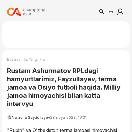
Ўз
/
Bosh sahifa
Yangiliklar
Rustam Ashurmatov RPLdagi
hamyurtlarimiz, Fayzullayev, terma
jamoa va Osiyo futboli haqida. Milliy
jamoa himoyachisi bilan katta
intervyu
Narzulla Saydullayev
28 noya 2023, 16:01
"Rubin" va O'zbekiston terma jamoasi himoyachisi