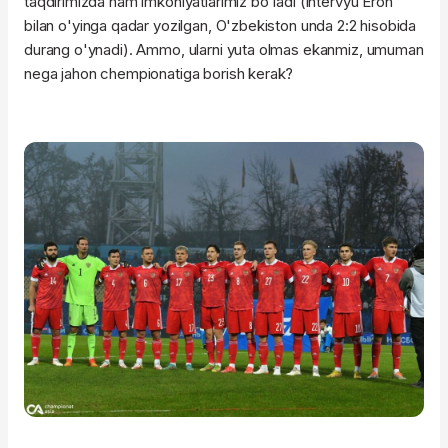
taqdirimizda ham imkoniyatlarimiz bo'ladi (intervyu Eron
bilan o'yinga qadar yozilgan, O'zbekiston unda 2:2 hisobida
durang o'ynadi). Ammo, ularni yuta olmas ekanmiz, umuman
nega jahon chempionatiga borish kerak?