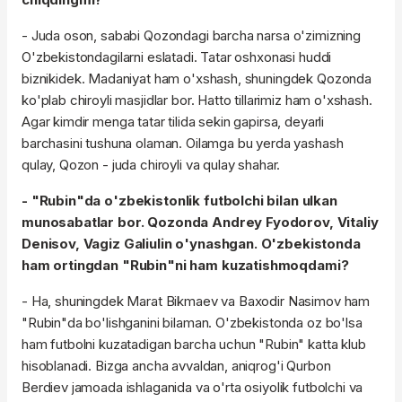
- Juda oson, sababi Qozondagi barcha narsa o'zimizning
O'zbekistondagilarni eslatadi. Tatar oshxonasi huddi
biznikidek. Madaniyat ham o'xshash, shuningdek Qozonda
ko'plab chiroyli masjidlar bor. Hatto tillarimiz ham o'xshash.
Agar kimdir menga tatar tilida sekin gapirsa, deyarli
barchasini tushuna olaman. Oilamga bu yerda yashash
qulay, Qozon - juda chiroyli va qulay shahar.
- "Rubin"da o'zbekistonlik futbolchi bilan ulkan
munosabatlar bor. Qozonda Andrey Fyodorov, Vitaliy
Denisov, Vagiz Galiulin o'ynashgan. O'zbekistonda
ham ortingdan "Rubin"ni ham kuzatishmoqdami?
- Ha, shuningdek Marat Bikmaev va Baxodir Nasimov ham
"Rubin"da bo'lishganini bilaman. O'zbekistonda oz bo'lsa
ham futbolni kuzatadigan barcha uchun "Rubin" katta klub
hisoblanadi. Bizga ancha avvaldan, aniqrog'i Qurbon
Berdiev jamoada ishlaganida va o'rta osiyolik futbolchi va