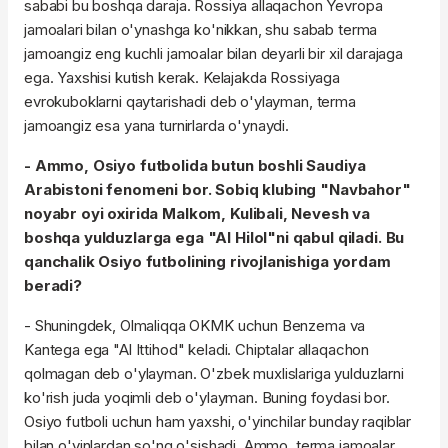
sababi bu boshqa daraja. Rossiya allaqachon Yevropa
jamoalari bilan o'ynashga ko'nikkan, shu sabab terma
jamoangiz eng kuchli jamoalar bilan deyarli bir xil darajaga
ega. Yaxshisi kutish kerak. Kelajakda Rossiyaga
evrokuboklarni qaytarishadi deb o'ylayman, terma
jamoangiz esa yana turnirlarda o'ynaydi.
- Ammo, Osiyo futbolida butun boshli Saudiya
Arabistoni fenomeni bor. Sobiq klubing "Navbahor"
noyabr oyi oxirida Malkom, Kulibali, Nevesh va
boshqa yulduzlarga ega "Al Hilol"ni qabul qiladi. Bu
qanchalik Osiyo futbolining rivojlanishiga yordam
beradi?
- Shuningdek, Olmaliqqa OKMK uchun Benzema va
Kantega ega "Al Ittihod" keladi. Chiptalar allaqachon
qolmagan deb o'ylayman. O'zbek muxlislariga yulduzlarni
ko'rish juda yoqimli deb o'ylayman. Buning foydasi bor.
Osiyo futboli uchun ham yaxshi, o'yinchilar bunday raqiblar
bilan o'yinlardan so'ng o'sishadi. Ammo, terma jamoalar