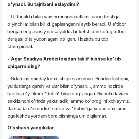
o'ynadi. Bu tajribani eslaydimi?
- U Ronaldu bilan yaxshi munosabatlarni, uning boshqa
o'yinchilar bilan bir xil gaplashganini aytib beradi. U e'tibor
bergan eng asosiy narsa yulduzlar kelishidan so'ng futbol
darajasi o'ta yuqorilagani bo'lgan. Hozirda bu top
chempionat.
- Agar Saudiya Arabistonidan taklif tushsa ko'rib
chiqarmiding?
- Bularning qanday ko'rinishiga qiziqaman. Bundan tashqari,
yulduzlarga qarshi va ular bilan o'ynash..., ammo hozirda
barcha o'y-fikrim "Rubin" bilan bog'langan. Birinchi davrani
sakkizinchi o'rinda yakunladik, ammo ko'prog'ini xohlaymiz.
Jamoada o'zimni ko'rsatish va "Rubin"ga yuqori o'rinlarni
egallashda yordam bera olishimga umid qilaman.
O'xshash yangiliklar