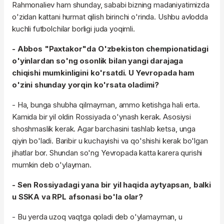
Rahmonaliev ham shunday, sababi bizning madaniyatimizda
o'zidan kattani hurmat qilish birinchi o'rinda. Ushbu avlodda
kuchli futbolchilar borligi juda yoqimli.
- Abbos "Paxtakor"da O'zbekiston chempionatidagi
o'yinlardan so'ng osonlik bilan yangi darajaga
chiqishi mumkinligini ko'rsatdi. U Yevropada ham
o'zini shunday yorqin ko'rsata oladimi?
- Ha, bunga shubha qilmayman, ammo ketishga hali erta.
Kamida bir yil oldin Rossiyada o'ynash kerak. Asosiysi
shoshmaslik kerak. Agar barchasini tashlab ketsa, unga
qiyin bo'ladi. Baribir u kuchayishi va qo'shishi kerak bo'lgan
jihatlar bor. Shundan so'ng Yevropada katta karera qurishi
mumkin deb o'ylayman.
- Sen Rossiyadagi yana bir yil haqida aytyapsan, balki
u SSKA va RPL afsonasi bo'la olar?
- Bu yerda uzoq vaqtga qoladi deb o'ylamayman, u