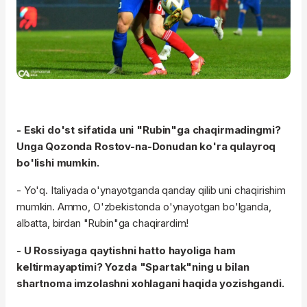
- Eski do'st sifatida uni "Rubin"ga chaqirmadingmi?
Unga Qozonda Rostov-na-Donudan ko'ra qulayroq
bo'lishi mumkin.
- Yo'q. Italiyada o'ynayotganda qanday qilib uni chaqirishim
mumkin. Ammo, O'zbekistonda o'ynayotgan bo'lganda,
albatta, birdan "Rubin"ga chaqirardim!
- U Rossiyaga qaytishni hatto hayoliga ham
keltirmayaptimi? Yozda "Spartak"ning u bilan
shartnoma imzolashni xohlagani haqida yozishgandi.