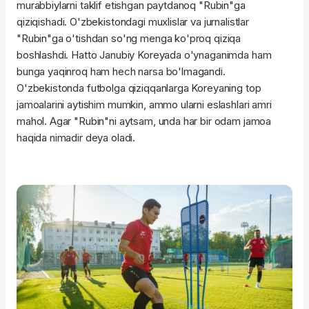
murabbiylarni taklif etishgan paytdanoq "Rubin"ga
qiziqishadi. O'zbekistondagi muxlislar va jurnalistlar
"Rubin"ga o'tishdan so'ng menga ko'proq qiziqa
boshlashdi. Hatto Janubiy Koreyada o'ynaganimda ham
bunga yaqinroq ham hech narsa bo'lmagandi.
O'zbekistonda futbolga qiziqqanlarga Koreyaning top
jamoalarini aytishim mumkin, ammo ularni eslashlari amri
mahol. Agar "Rubin"ni aytsam, unda har bir odam jamoa
haqida nimadir deya oladi.