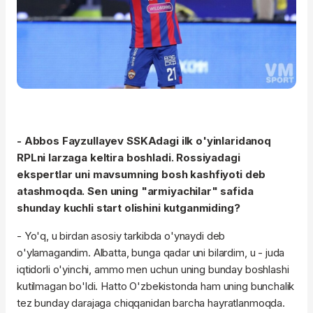
- Abbos Fayzullayev SSKAdagi ilk o'yinlaridanoq
RPLni larzaga keltira boshladi. Rossiyadagi
ekspertlar uni mavsumning bosh kashfiyoti deb
atashmoqda. Sen uning "armiyachilar" safida
shunday kuchli start olishini kutganmiding?
- Yo'q, u birdan asosiy tarkibda o'ynaydi deb
o'ylamagandim. Albatta, bunga qadar uni bilardim, u - juda
iqtidorli o'yinchi, ammo men uchun uning bunday boshlashi
kutilmagan bo'ldi. Hatto O'zbekistonda ham uning bunchalik
tez bunday darajaga chiqqanidan barcha hayratlanmoqda.