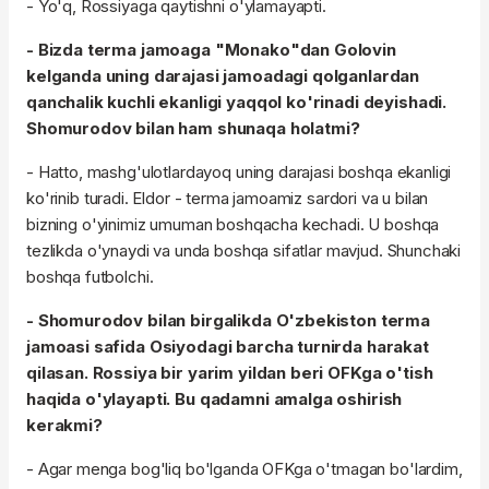
- Yo'q, Rossiyaga qaytishni o'ylamayapti.
- Bizda terma jamoaga "Monako"dan Golovin
kelganda uning darajasi jamoadagi qolganlardan
qanchalik kuchli ekanligi yaqqol ko'rinadi deyishadi.
Shomurodov bilan ham shunaqa holatmi?
- Hatto, mashg'ulotlardayoq uning darajasi boshqa ekanligi
ko'rinib turadi. Eldor - terma jamoamiz sardori va u bilan
bizning o'yinimiz umuman boshqacha kechadi. U boshqa
tezlikda o'ynaydi va unda boshqa sifatlar mavjud. Shunchaki
boshqa futbolchi.
- Shomurodov bilan birgalikda O'zbekiston terma
jamoasi safida Osiyodagi barcha turnirda harakat
qilasan. Rossiya bir yarim yildan beri OFKga o'tish
haqida o'ylayapti. Bu qadamni amalga oshirish
kerakmi?
- Agar menga bog'liq bo'lganda OFKga o'tmagan bo'lardim,