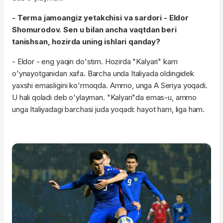
- Terma jamoangiz yetakchisi va sardori - Eldor
Shomurodov. Sen u bilan ancha vaqtdan beri
tanishsan, hozirda uning ishlari qanday?
- Eldor - eng yaqin do'stim. Hozirda "Kalyari" kam
o'ynayotganidan xafa. Barcha unda Italiyada oldingidek
yaxshi emasligini ko'rmoqda. Ammo, unga A Seriya yoqadi.
U hali qoladi deb o'ylayman. "Kalyari"da emas-u, ammo
unga Italiyadagi barchasi juda yoqadi: hayot ham, liga ham.