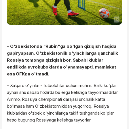
- O'zbekistonda "Rubin"ga bo'lgan qiziqish haqida
gapiryapsan. O'zbekistonlik o'yinchilarga qanchalik
Rossiya tomonga qiziqish bor. Sababi klublar
endilikda evrokuboklarda o'ynamayapti, mamlakat
esa OFKga o'tmadi.
- Xalqaro o'yinlar - futbolchilar uchun muhim. Balki ko'plar
aynan shu sabab hozirda bu erga kelishga tayyormasdirlar.
Ammo, Rossiya chempionati darajasi unchalik katta
bo'lmasa ham O'zbekistonnikidan yuqoriroq. Rossiya
klublaridan o'zbek o'yinchilariga taklif tushganda ko'plar
hatto bugunoq Rossiyaga kelishga tayyorlar.