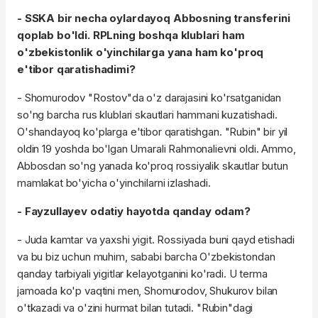
- SSKA bir necha oylardayoq Abbosning transferini
qoplab bo'ldi. RPLning boshqa klublari ham
o'zbekistonlik o'yinchilarga yana ham ko'proq
e'tibor qaratishadimi?
- Shomurodov "Rostov"da o'z darajasini ko'rsatganidan
so'ng barcha rus klublari skautlari hammani kuzatishadi.
O'shandayoq ko'plarga e'tibor qaratishgan. "Rubin" bir yil
oldin 19 yoshda bo'lgan Umarali Rahmonalievni oldi. Ammo,
Abbosdan so'ng yanada ko'proq rossiyalik skautlar butun
mamlakat bo'yicha o'yinchilarni izlashadi.
- Fayzullayev odatiy hayotda qanday odam?
- Juda kamtar va yaxshi yigit. Rossiyada buni qayd etishadi
va bu biz uchun muhim, sababi barcha O'zbekistondan
qanday tarbiyali yigitlar kelayotganini ko'radi. U terma
jamoada ko'p vaqtini men, Shomurodov, Shukurov bilan
o'tkazadi va o'zini hurmat bilan tutadi. "Rubin"dagi