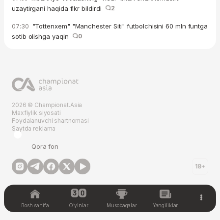
uzaytirgani haqida fikr bildirdi
2
"Tottenxem" "Manchester Siti" futbolchisini 60 mln funtga
07:30
sotib olishga yaqin
0
2026 © Championat.Asia
Maxfiylik siyosati
Foydalanuvchi shartnomasi
Saytda reklama
Qora fon
18+
Bosh sahifa
O'yinlar
Musobaqalar
Yangiliklar