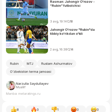
Rasman: Jahongir O'rozov -
“Rubin” futbolchisi
3 avg, 19:14
18
Jahongir O'rozov "Rubin"da
tibbiy ko'rikdan o'tdi
2 avg, 16:38
14
Rubin
MTJ
Rustam Ashurmatov
O'zbekiston terma jamoasi
Narzulla Saydullayev
Muallif
Manba: metaratings.ru
8
0
1
0
0