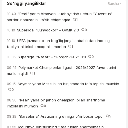
So'nggi yangiliklar
Barcha ›
"Real" yarim himoyani kuchaytirish uchun "Yuventus"
10:40
sardori nomzodini ko'rib chiqmoqda
1
Superliga. “Bunyodkor” - OKMK 2:3
0
10:10
UEFA jazmani bilan bog'liq janjal sabab Infantinoning
10:10
faoliyatini tekshirmoqchi - manba
1
Superliga. “Nasaf” - “Qo'qon-1912“ 0:0
0
10:05
Polymarket Chempionlar ligasi - 2026/2027 favoritlarini
09:45
ma'lum qildi
1
Neymar yana Messi bilan bir jamoada to'p tepishi mumkin
09:15
0
"Real" yana bir jahon chempioni bilan shartnoma
08:50
imzolashi mumkin
0
"Barselona" Arauxoning o'rniga o'rinbosar topdi
5
08:25
Mourinyo Vinisiusning "Real" bilan shartnomasini
07:55