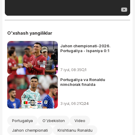
O'xshash yangiliklar
Jahon chempionati-2026.
Portugaliya - Ispaniya 0:1
7 iyul, 08:35
1
Portugaliya va Ronaldu
nimchorak finalda
3 iyul, 06:21
24
Portugaliya
O'zbekiston
Video
Jahon chempionati
Krishtianu Ronaldu