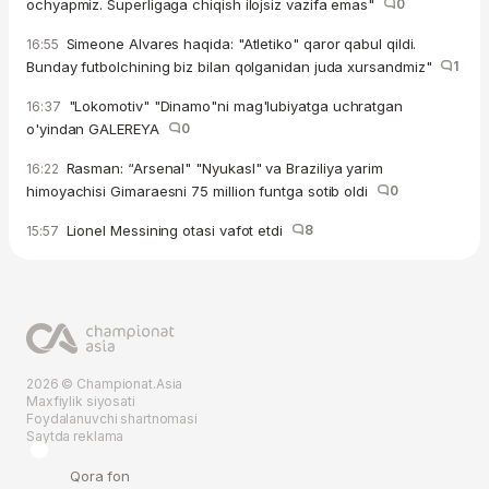
ochyapmiz. Superligaga chiqish ilojsiz vazifa emas"
0
Simeone Alvares haqida: "Atletiko" qaror qabul qildi.
16:55
Bunday futbolchining biz bilan qolganidan juda xursandmiz"
1
"Lokomotiv" "Dinamo"ni mag'lubiyatga uchratgan
16:37
o'yindan GALEREYA
0
Rasman: “Arsenal" "Nyukasl" va Braziliya yarim
16:22
himoyachisi Gimaraesni 75 million funtga sotib oldi
0
Lionel Messining otasi vafot etdi
8
15:57
2026 © Championat.Asia
Maxfiylik siyosati
Foydalanuvchi shartnomasi
Saytda reklama
Qora fon