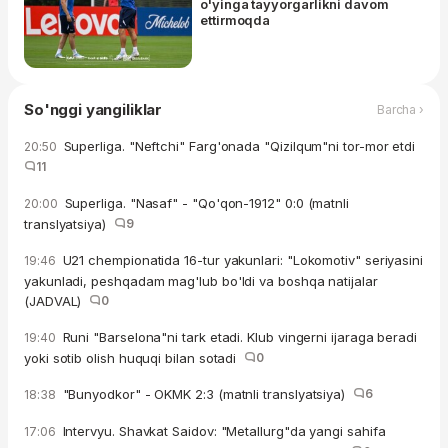
o'yinga tayyorgarlikni davom
ettirmoqda
So'nggi yangiliklar
Barcha ›
Superliga. "Neftchi" Farg'onada "Qizilqum"ni tor-mor etdi
20:50
11
Superliga. "Nasaf" - "Qo'qon-1912" 0:0 (matnli
20:00
translyatsiya)
9
U21 chempionatida 16-tur yakunlari: "Lokomotiv" seriyasini
19:46
yakunladi, peshqadam mag'lub bo'ldi va boshqa natijalar
(JADVAL)
0
Runi "Barselona"ni tark etadi. Klub vingerni ijaraga beradi
19:40
yoki sotib olish huquqi bilan sotadi
0
"Bunyodkor" - OKMK 2:3 (matnli translyatsiya)
6
18:38
Intervyu. Shavkat Saidov: "Metallurg"da yangi sahifa
17:06