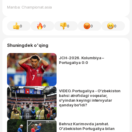
Manba: Championat.asia
0
0
0
0
0
Shuningdek o'qing
JCH-2026. Kolumbiya –
Portugaliya 0:0
VIDEO. Portugaliya - O'zbekiston
bahsi atrofidagi voqealar,
o'yindan keyingi intervyular
qanday bo'ldi?
Behruz Karimovda jarohat.
O'zbekiston Portugaliya bilan