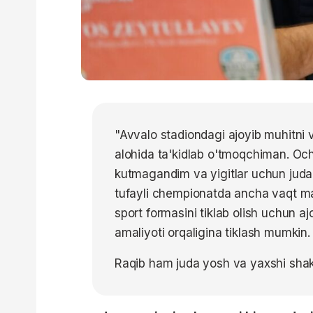
"Avvalo stadiondagi ajoyib muhitni v
alohida ta'kidlab o'tmoqchiman. Ochi
kutmagandim va yigitlar uchun juda 
tufayli chempionatda ancha vaqt 
sport formasini tiklab olish uchun aj
amaliyoti orqaligina tiklash mumkin.
Raqib ham juda yosh va yaxshi sha