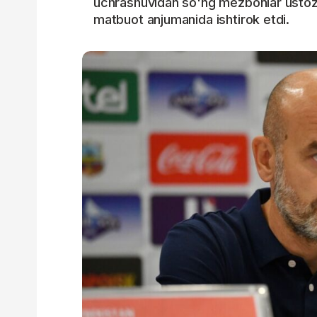
uchrashuvidan so'ng mezbonlar ustozi 
matbuot anjumanida ishtirok etdi.