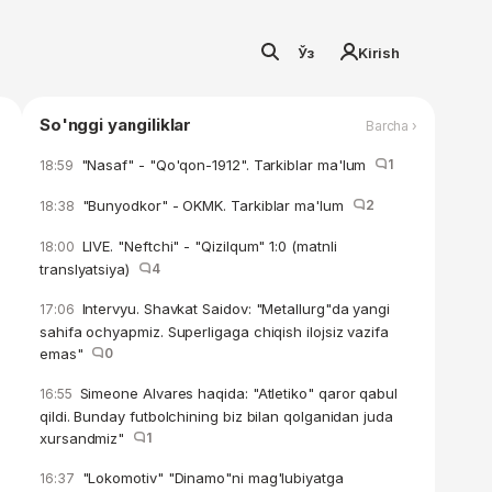
Ўз
Kirish
So'nggi yangiliklar
Barcha ›
"Nasaf" - "Qo'qon-1912". Tarkiblar ma'lum
1
18:59
"Bunyodkor" - OKMK. Tarkiblar ma'lum
2
18:38
LIVE. "Neftchi" - "Qizilqum" 1:0 (matnli
18:00
translyatsiya)
4
Intervyu. Shavkat Saidov: "Metallurg"da yangi
17:06
sahifa ochyapmiz. Superligaga chiqish ilojsiz vazifa
emas"
0
Simeone Alvares haqida: "Atletiko" qaror qabul
16:55
qildi. Bunday futbolchining biz bilan qolganidan juda
xursandmiz"
1
"Lokomotiv" "Dinamo"ni mag'lubiyatga
16:37