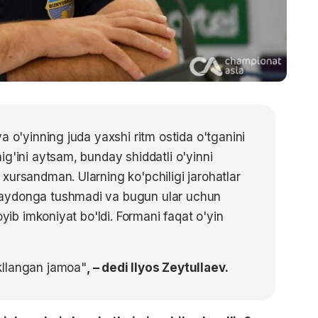
a o'yinning juda yaxshi ritm ostida o'tganini
g'ini aytsam, bunday shiddatli o'yinni
xursandman. Ularning ko'pchiligi jarohatlar
maydonga tushmadi va bugun ular uchun
oyib imkoniyat bo'ldi. Formani faqat o'yin
kllangan jamoa"
, – dedi Ilyos Zeytullaev.