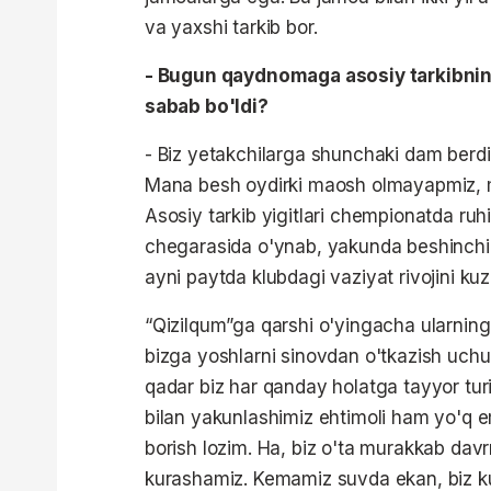
va yaxshi tarkib bor.
- Bugun qaydnomaga asosiy tarkibning 
sabab bo'ldi?
- Biz yetakchilarga shunchaki dam berd
Mana besh oydirki maosh olmayapmiz, 
Asosiy tarkib yigitlari chempionatda ruh
chegarasida o'ynab, yakunda beshinchi o'r
ayni paytda klubdagi vaziyat rivojini ku
“Qizilqum”ga qarshi o'yingacha ularning
bizga yoshlarni sinovdan o'tkazish uchun
qadar biz har qanday holatga tayyor tur
bilan yakunlashimiz ehtimoli ham yo'q 
borish lozim. Ha, biz o'ta murakkab dav
kurashamiz. Kemamiz suvda ekan, biz k