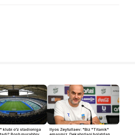
 klubi o'z stadioniga
Ilyos Zeytullaev: "Biz "Titanik"
tadi? Bosh murabbiy
emasmiz. Dekabrdagi holatdan