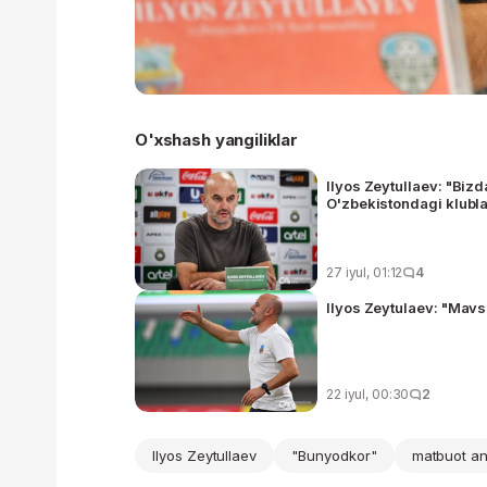
O'xshash yangiliklar
Ilyos Zeytullaev: "Bizd
O'zbekistondagi klubla
27 iyul, 01:12
4
Ilyos Zeytulaev: "Mavs
22 iyul, 00:30
2
Ilyos Zeytullaev
"Bunyodkor"
matbuot a