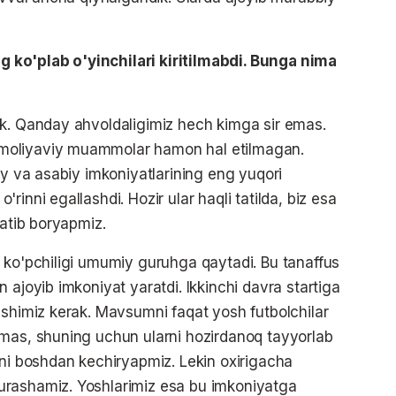
ko'plab o'yinchilari kiritilmabdi. Bunga nima
ik. Qanday ahvoldaligimiz hech kimga sir emas.
moliyaviy muammolar hamon hal etilmagan.
iy va asabiy imkoniyatlarining eng yuqori
inni egallashdi. Hozir ular haqli tatilda, biz esa
zatib boryapmiz.
 ko'pchiligi umumiy guruhga qaytadi. Bu tanaffus
 ajoyib imkoniyat yaratdi. Ikkinchi davra startiga
ishimiz kerak. Mavsumni faqat yosh futbolchilar
emas, shuning uchun ularni hozirdanoq tayyorlab
rni boshdan kechiryapmiz. Lekin oxirigacha
urashamiz. Yoshlarimiz esa bu imkoniyatga