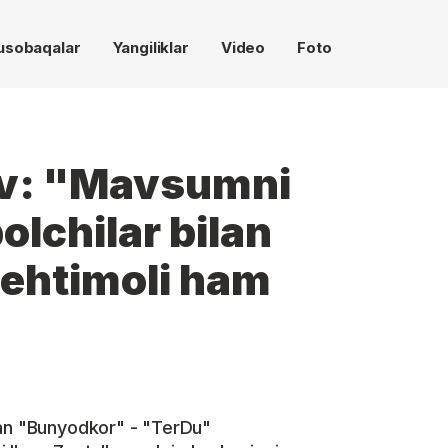
usobaqalar
Yangiliklar
Video
Foto
ev: "Mavsumni
olchilar bilan
 ehtimoli ham
gan "Bunyodkor" - "TerDu"