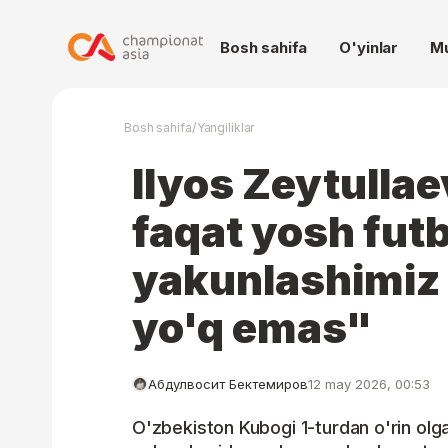
Bosh sahifa
O'yinlar
M
/
Bosh sahifa
Yangiliklar
Ilyos Zeytulla
faqat yosh futb
yakunlashimiz
yo'q emas"
Абдулвосит Бектемиров
12 may 2026, 00:53
O'zbekiston Kubogi 1-turdan o'rin ol