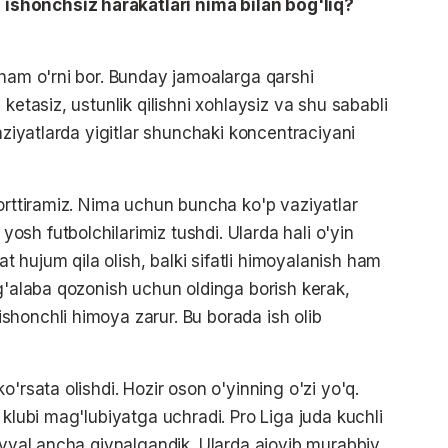
shonchsiz harakatlari nima bilan bog'liq?
 ham o'rni bor. Bunday jamoalarga qarshi
ketasiz, ustunlik qilishni xohlaysiz va shu sababli
vaziyatlarda yigitlar shunchaki koncentraciyani
 orttiramiz. Nima uchun buncha ko'p vaziyatlar
sh futbolchilarimiz tushdi. Ularda hali o'yin
at hujum qila olish, balki sifatli himoyalanish ham
 g'alaba qozonish uchun oldinga borish kerak,
honchli himoya zarur. Bu borada ish olib
'rsata olishdi. Hozir oson o'yinning o'zi yo'q.
 klubi mag'lubiyatga uchradi. Pro Liga juda kuchli
 avval ancha qiynalgandik. Ularda ajoyib murabbiy