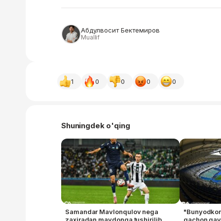
Абдулвосит Бектемиров
Muallif
1
0
0
0
0
Shuningdek o'qing
Samandar Mavlonqulov nega
"Bunyodkor"
zaxiradan maydonga tushirilib,
qachon qay