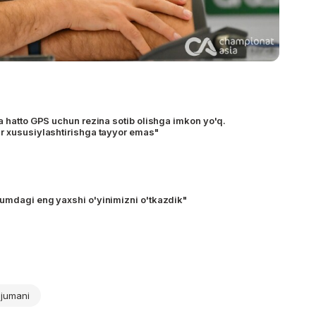
a hatto GPS uchun rezina sotib olishga imkon yo'q.
r xususiylashtirishga tayyor emas"
umdagi eng yaxshi o'yinimizni o'tkazdik"
njumani