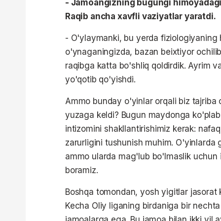
- Jamoangizning bugungi himoyadagi i
Raqib ancha xavfli vaziyatlar yaratdi.
- O'ylaymanki, bu yerda fiziologiyaning
o'ynaganingizda, bazan beixtiyor ochilib 
raqibga katta bo'shliq qoldirdik. Ayrim 
yo'qotib qo'yishdi.
Ammo bunday o'yinlar orqali biz tajriba
yuzaga keldi? Bugun maydonga ko'plab yo
intizomini shakllantirishimiz kerak: nafaq
zarurligini tushunish muhim. O'yinlarda
ammo ularda mag'lub bo'lmaslik uchun is
boramiz.
Boshqa tomondan, yosh yigitlar jasorat ko
Kecha Oliy liganing birdaniga bir nechta
jamoalarga ega. Bu jamoa bilan ikki yil