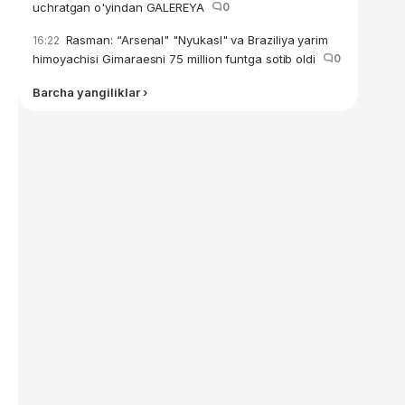
uchratgan o'yindan GALEREYA
0
Rasman: “Arsenal" "Nyukasl" va Braziliya yarim
16:22
himoyachisi Gimaraesni 75 million funtga sotib oldi
0
Barcha yangiliklar ›