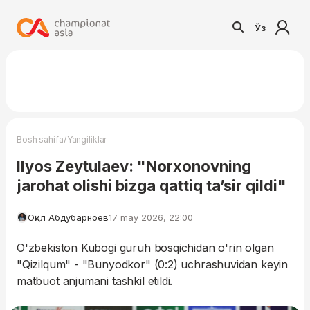
Ўз
/
Bosh sahifa
Yangiliklar
Ilyos Zeytulaev: "Norxonovning
jarohat olishi bizga qattiq ta’sir qildi"
Оқил Абдубарноев
17 may 2026, 22:00
O'zbekiston Kubogi guruh bosqichidan o'rin olgan
"Qizilqum" - "Bunyodkor" (0:2) uchrashuvidan keyin
matbuot anjumani tashkil etildi.