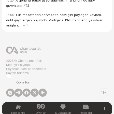
Argentina futbol assotsiatsiyasi Infantinoni qo'llab-
16:25
quvvatladi
2
Olis masofadan darvoza to'qqizligini poylagan xavbek,
16:00
dubl qayd etgan hujumchi. Proligada 13-turning eng yaxshilari
aniqlandi
0
2026 © Championat.Asia
Maxfiylik siyosati
Foydalanuvchi shartnomasi
Saytda reklama
Qora fon
18+
Bosh sahifa
O'yinlar
Musobaqalar
Yangiliklar