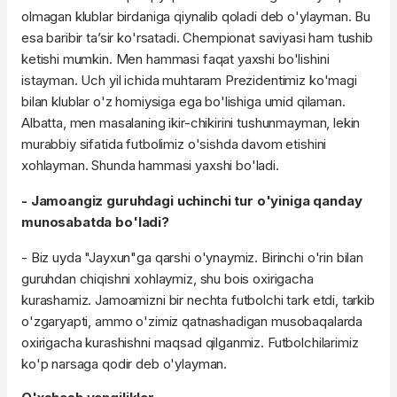
olmagan klublar birdaniga qiynalib qoladi deb o'ylayman. Bu
esa baribir ta’sir ko'rsatadi. Chempionat saviyasi ham tushib
ketishi mumkin. Men hammasi faqat yaxshi bo'lishini
istayman. Uch yil ichida muhtaram Prezidentimiz ko'magi
bilan klublar o'z homiysiga ega bo'lishiga umid qilaman.
Albatta, men masalaning ikir-chikirini tushunmayman, lekin
murabbiy sifatida futbolimiz o'sishda davom etishini
xohlayman. Shunda hammasi yaxshi bo'ladi.
- Jamoangiz guruhdagi uchinchi tur o'yiniga qanday
munosabatda bo'ladi?
- Biz uyda "Jayxun"ga qarshi o'ynaymiz. Birinchi o'rin bilan
guruhdan chiqishni xohlaymiz, shu bois oxirigacha
kurashamiz. Jamoamizni bir nechta futbolchi tark etdi, tarkib
o'zgaryapti, ammo o'zimiz qatnashadigan musobaqalarda
oxirigacha kurashishni maqsad qilganmiz. Futbolchilarimiz
ko'p narsaga qodir deb o'ylayman.