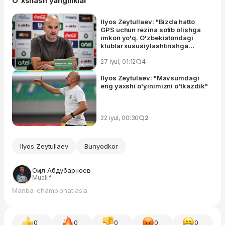
O'xshash yangiliklar
Ilyos Zeytullaev: "Bizda hatto
GPS uchun rezina sotib olishga
imkon yo'q. O'zbekistondagi
klublar xususiylashtirishga
tayyor emas"
27 iyul, 01:12
4
Ilyos Zeytulaev: "Mavsumdagi
eng yaxshi o'yinimizni o'tkazdik"
22 iyul, 00:30
2
Ilyos Zeytullaev
Bunyodkor
Оқил Абдубарноев
Muallif
Manba: championat.asia
0
0
0
0
0