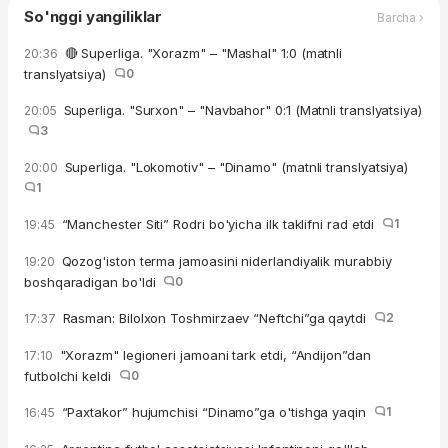
So'nggi yangiliklar
Barcha ›
🔴 Superliga. "Xorazm" – "Mashal" 1:0 (matnli
20:36
translyatsiya)
0
Superliga. "Surxon" – "Navbahor" 0:1 (Matnli translyatsiya)
20:05
3
Superliga. "Lokomotiv" – "Dinamo" (matnli translyatsiya)
20:00
1
“Manchester Siti” Rodri bo'yicha ilk taklifni rad etdi
1
19:45
Qozog'iston terma jamoasini niderlandiyalik murabbiy
19:20
boshqaradigan bo'ldi
0
Rasman: Bilolxon Toshmirzaev “Neftchi”ga qaytdi
2
17:37
"Xorazm" legioneri jamoani tark etdi, “Andijon”dan
17:10
futbolchi keldi
0
“Paxtakor” hujumchisi “Dinamo”ga o'tishga yaqin
1
16:45