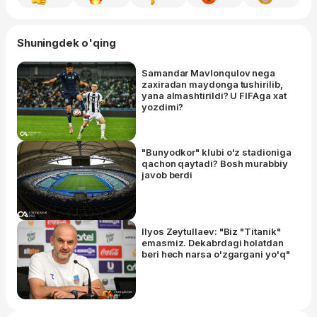
Shuningdek o'qing
Samandar Mavlonqulov nega
zaxiradan maydonga tushirilib,
yana almashtirildi? U FIFAga xat
yozdimi?
"Bunyodkor" klubi o'z stadioniga
qachon qaytadi? Bosh murabbiy
javob berdi
Ilyos Zeytullaev: "Biz "Titanik"
emasmiz. Dekabrdagi holatdan
beri hech narsa o'zgargani yo'q"