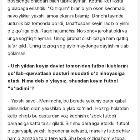
bosqichga chiqqani bilan tabriklayman. Ketma-ket ikkita
g'alabaga erishdik. "Qizilqum" bilan o'yin oson kechmadi,
navoiyliklar yaxshi jamoa ekanini bilamiz. Birinchi taymda
ustunlik biz tomonda bo'ldi, tanaffusdan keyin raqib o'yinni
o'z qo'liga oldi. Raqib hujumchisi Norxonov jarohat oldi va
unga sog'liq tilayman. Uning jarohat olishi bizga ham qattiq
ta’sir qildi. Uning tezroq sog'ayib maydonga qaytishini tilab
qolaman.
- Uch yildan keyin davlat tomonidan futbol klublarini
qo'llab-quvvatlash dasturi muddati o'z nihoyasiga
etadi. Nima deb o'ylaysiz, shundan keyin futbol
"o'ladimi"?
- Yaxshi savol. Menimcha, bu borada yakuniy qaror qabul
qilinishidan oldin yaxshilab o'ylab ko'riladi. Hozirgi holatdan
kelib chiqib bu dasturdan voz kechish o'zbek futboli
darajasiga katta ta’sir qiladi. Biz shu darajaga etdikki, futbol
o'zgaryapti, yaxshi legionerlar kelyapti, mahalliy futbolchilar
ham o'zimizda to'p tepyapti. Shu bois o'ziga homiy topa