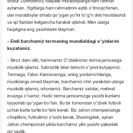
Bobur Zuhriddinov, italiyalik murabbiylarga ham rahmat
aytaman. Yigitlarga ham rahmatimni aytib o'tmoqchiman,
ular murabbiylar shtabi qo'ygan yo'lni to'g'ri deb hisoblashdi
va qo'llaridan kelgancha harakat qilishdi. Men ularga
faqatgina eng yaxshilarini tilayman.
- Endi barchamiz termaning mundialdagi o'yinlarini
kuzatamiz.
- Biroz dam olib, hammamiz O'zbekiston terma jamoasiga
muxlislik qilamiz. Sabrsizlik bilan birinchi o'yinni kutyapmiz.
Termaga, Fabio Kannavaroga, uning yordamchilariga,
muxlislarga omad tilayman, barchamiz chin yurakdan ularga
muxlislik qilamiz, ishonamiz. Barchamiz xatolar, mehnat
evaziga o'samiz. Hudo terma jamoamizga yaxshi kunlarni
tayyorlab qo'ygan bo'lsin. Bu bir tomondan o'zbek futboli
uchun katta turtki bo'lishi kerak. Biz Jahon chempionatiga
chiqdikmi, futbolimiz o'sishi kerak. Shuningdek, aynan
Jahon chempionati yilida barchamiz yilni yaxshi yakunlab
qo'yaylik.