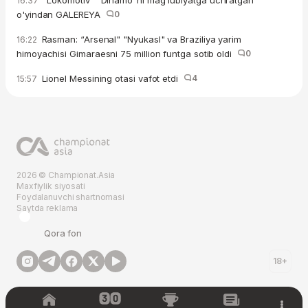
"Lokomotiv" "Dinamo"ni mag'lubiyatga uchratgan
16:37
o'yindan GALEREYA
0
Rasman: “Arsenal" "Nyukasl" va Braziliya yarim
16:22
himoyachisi Gimaraesni 75 million funtga sotib oldi
0
Lionel Messining otasi vafot etdi
4
15:57
2026 © Championat.Asia
Maxfiylik siyosati
Foydalanuvchi shartnomasi
Saytda reklama
Qora fon
18+