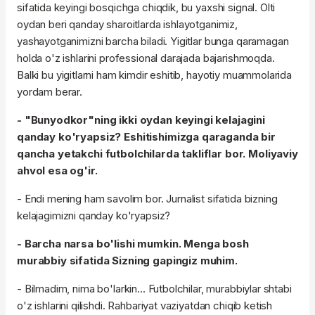
sifatida keyingi bosqichga chiqdik, bu yaxshi signal. Olti
oydan beri qanday sharoitlarda ishlayotganimiz,
yashayotganimizni barcha biladi. Yigitlar bunga qaramagan
holda o'z ishlarini professional darajada bajarishmoqda.
Balki bu yigitlarni ham kimdir eshitib, hayotiy muammolarida
yordam berar.
- "Bunyodkor"ning ikki oydan keyingi kelajagini
qanday ko'ryapsiz? Eshitishimizga qaraganda bir
qancha yetakchi futbolchilarda takliflar bor. Moliyaviy
ahvol esa og'ir.
- Endi mening ham savolim bor. Jurnalist sifatida bizning
kelajagimizni qanday ko'ryapsiz?
- Barcha narsa bo'lishi mumkin. Menga bosh
murabbiy sifatida Sizning gapingiz muhim.
- Bilmadim, nima bo'larkin... Futbolchilar, murabbiylar shtabi
o'z ishlarini qilishdi. Rahbariyat vaziyatdan chiqib ketish