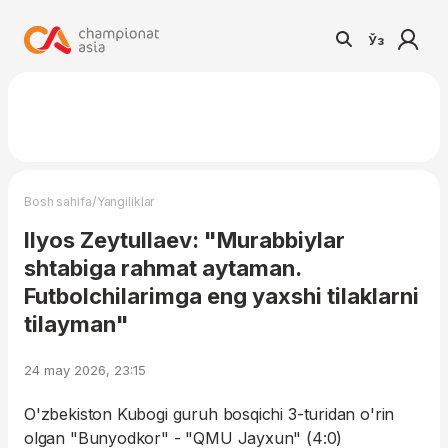
Ўз
/
Bosh sahifa
Yangiliklar
Ilyos Zeytullaev: "Murabbiylar
shtabiga rahmat aytaman.
Futbolchilarimga eng yaxshi tilaklarni
tilayman"
24 may 2026, 23:15
O'zbekiston Kubogi guruh bosqichi 3-turidan o'rin
olgan "Bunyodkor" - "QMU Jayxun" (4:0)