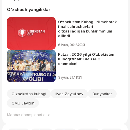
O'xshash yangiliklar
O'zbekiston Kubogi. Nimchorak
final uchrashuvlari
o'tkaziladigan kunlar ma'lum
qilindi
6 iyun, 00:24
3
Futzal. 2026 yilgi O'zbekiston
kubogi finali: BMB PFC
chempion!
3 iyun, 21:11
1
O'zbekiston kubogi
Ilyos Zeytullaev
Bunyodkor
QMU Jayxun
Manba: championat.asia