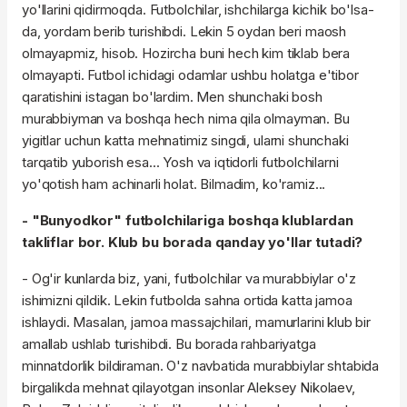
yo'llarini qidirmoqda. Futbolchilar, ishchilarga kichik bo'lsa-
da, yordam berib turishibdi. Lekin 5 oydan beri maosh
olmayapmiz, hisob. Hozircha buni hech kim tiklab bera
olmayapti. Futbol ichidagi odamlar ushbu holatga e'tibor
qaratishini istagan bo'lardim. Men shunchaki bosh
murabbiyman va boshqa hech nima qila olmayman. Bu
yigitlar uchun katta mehnatimiz singdi, ularni shunchaki
tarqatib yuborish esa... Yosh va iqtidorli futbolchilarni
yo'qotish ham achinarli holat. Bilmadim, ko'ramiz...
- "Bunyodkor" futbolchilariga boshqa klublardan
takliflar bor. Klub bu borada qanday yo'llar tutadi?
- Og'ir kunlarda biz, yani, futbolchilar va murabbiylar o'z
ishimizni qildik. Lekin futbolda sahna ortida katta jamoa
ishlaydi. Masalan, jamoa massajchilari, mamurlarini klub bir
amallab ushlab turishibdi. Bu borada rahbariyatga
minnatdorlik bildiraman. O'z navbatida murabbiylar shtabida
birgalikda mehnat qilayotgan insonlar Aleksey Nikolaev,