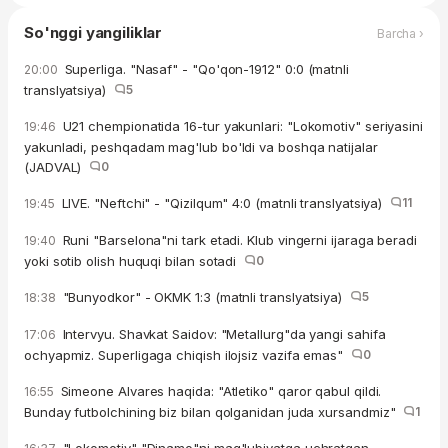
So'nggi yangiliklar
Barcha ›
Superliga. "Nasaf" - "Qo'qon-1912" 0:0 (matnli
20:00
translyatsiya)
5
U21 chempionatida 16-tur yakunlari: "Lokomotiv" seriyasini
19:46
yakunladi, peshqadam mag'lub bo'ldi va boshqa natijalar
(JADVAL)
0
LIVE. "Neftchi" - "Qizilqum" 4:0 (matnli translyatsiya)
11
19:45
Runi "Barselona"ni tark etadi. Klub vingerni ijaraga beradi
19:40
yoki sotib olish huquqi bilan sotadi
0
"Bunyodkor" - OKMK 1:3 (matnli translyatsiya)
5
18:38
Intervyu. Shavkat Saidov: "Metallurg"da yangi sahifa
17:06
ochyapmiz. Superligaga chiqish ilojsiz vazifa emas"
0
Simeone Alvares haqida: "Atletiko" qaror qabul qildi.
16:55
Bunday futbolchining biz bilan qolganidan juda xursandmiz"
1