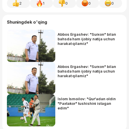
2
1
0
0
0
Shuningdek o'qing
Abbos Ergashev: "Surxon" bilan
bahsda ham ijobiy natija uchun
harakat qilamiz"
Abbos Ergashev: "Surxon" bilan
bahsda ham ijobiy natija uchun
harakat qilamiz"
Islom Ismoilov: "Qur'adan oldin
"Paxtakor" tushishini istagan
edim"