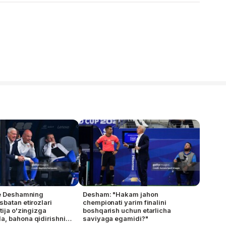
te Deshamning
Desham: "Hakam jahon
batan etirozlari
chempionati yarim finalini
tija o'zingizga
boshqarish uchun etarlicha
, bahona qidirishni
saviyaga egamidi?"