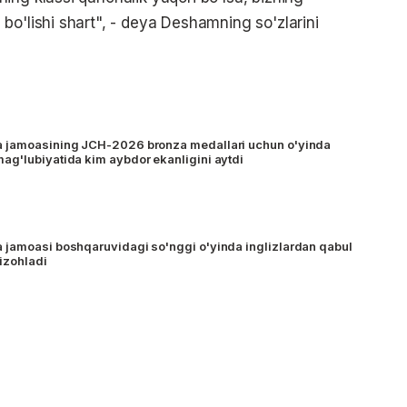
bo'lishi shart", - deya Deshamning so'zlarini
 jamoasining JCH-2026 bronza medallari uchun o'yinda
g'lubiyatida kim aybdor ekanligini aytdi
 jamoasi boshqaruvidagi so'nggi o'yinda inglizlardan qabul
 izohladi