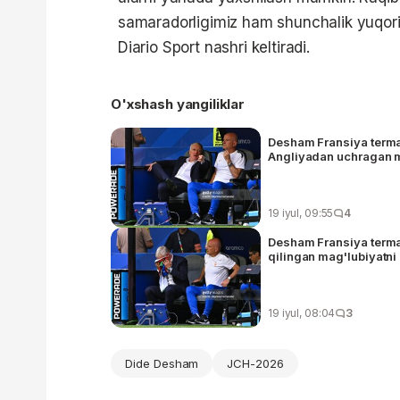
samaradorligimiz ham shunchalik yuqori 
Diario Sport nashri keltiradi.
O'xshash yangiliklar
Desham Fransiya terma
Angliyadan uchragan ma
19 iyul, 09:55
4
Desham Fransiya terma
qilingan mag'lubiyatni
19 iyul, 08:04
3
Dide Desham
JCH-2026