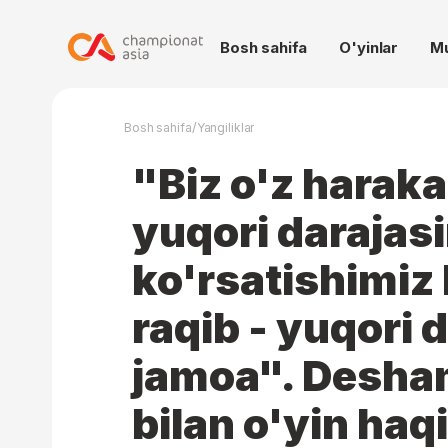
Bosh sahifa
O'yinlar
M
/
Bosh sahifa
Yangiliklar
"Biz o'z harak
yuqori darajasi
ko'rsatishimiz
raqib - yuqori 
jamoa". Desha
bilan o'yin haq