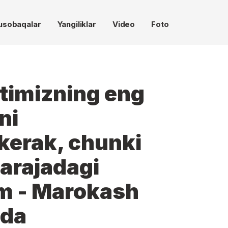
usobaqalar
Yangiliklar
Video
Foto
atimizning eng
ni
 kerak, chunki
darajadagi
m - Marokash
ida