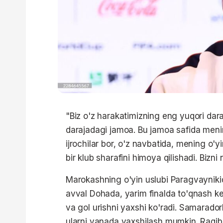
"Biz o'z harakatimizning eng yuqori daraj
darajadagi jamoa. Bu jamoa safida menin
ijrochilar bor, o'z navbatida, mening o'
bir klub sharafini himoya qilishadi. Bizn
Marokashning o'yin uslubi Paragvaynikida
avval Dohada, yarim finalda to'qnash kel
va gol urishni yaxshi ko'radi. Samarador
ularni yanada yaxshilash mumkin. Raqibn