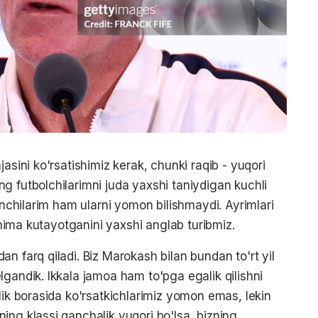
asini ko'rsatishimiz kerak, chunki raqib - yuqori
g futbolchilarimni juda yaxshi taniydigan kuchli
yinchilarim ham ularni yomon bilishmaydi. Ayrimlari
i nima kutayotganini yaxshi anglab turibmiz.
n farq qiladi. Biz Marokash bilan bundan to'rt yil
gandik. Ikkala jamoa ham to'pga egalik qilishni
lik borasida ko'rsatkichlarimiz yomon emas, lekin
ing klassi qanchalik yuqori bo'lsa, bizning