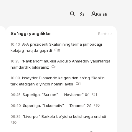
Ўз
Kirish
So'nggi yangiliklar
Barcha ›
AFA prezidenti Skalonining terma jamoadagi
10:40
kelajagi haqida gapirdi
0
"Navbahor" muxlisi Abdullo Ahmedov yaqinlariga
10:25
hamdardlik bildiramiz
1
Insayder Diomande kelganidan so'ng "Real"ni
10:00
tark etadigan o'yinchi nomini aytdi
1
Superliga. “Surxon” – “Navbahor” 0:1
1
09:45
Superliga. “Lokomotiv” – “Dinamo” 2:1
0
09:40
"Liverpul" Barkola bo'yicha kelishuvga erishdi
09:35
0