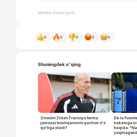
Manba: Diario Sport
0
0
0
0
0
Shuningdek o'qing
Zinedin Zidan Fransiya terma
De la Fuen
jamoasi boshqaruvini qachon o'z
hakamga nis
qo'liga oladi?
haqida: "Na
yoqmaganda