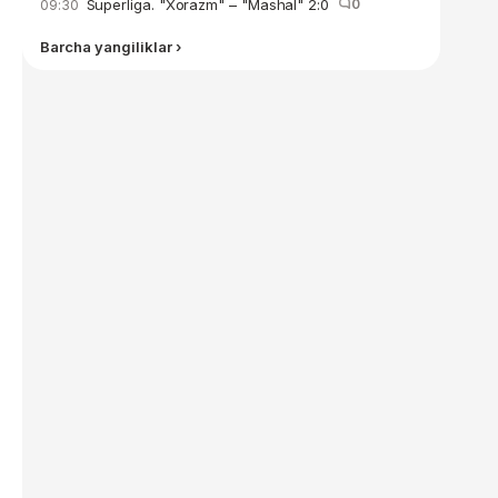
Superliga. "Xorazm" – "Mashal" 2:0
0
09:30
Barcha yangiliklar ›