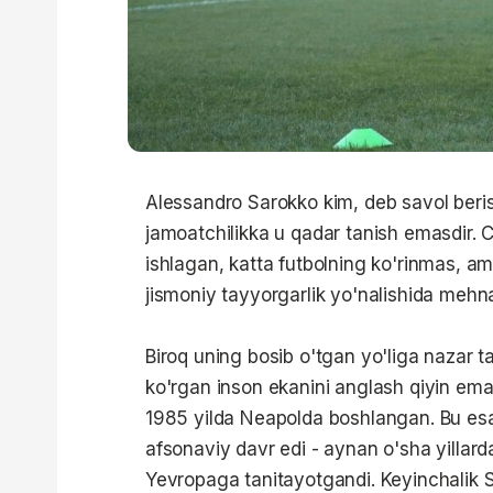
Alessandro Sarokko kim, deb savol beris
jamoatchilikka u qadar tanish emasdir. 
ishlagan, katta futbolning ko'rinmas, a
jismoniy tayyorgarlik yo'nalishida mehna
Biroq uning bosib o'tgan yo'liga nazar 
ko'rgan inson ekanini anglash qiyin emas
1985 yilda Neapolda boshlangan. Bu esa 
afsonaviy davr edi - aynan o'sha yilla
Yevropaga tanitayotgandi. Keyinchalik Sa