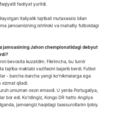
iyatli faoliyat yuritdi.
otgan italiyalik tajribali mutaxassis bilan
rma jamoamizning ishtiroki va mahalliy futboldagi
rma jamoasining Jahon chempionatidagi debyut
rdi?
inni bevosita kuzatdim. Fikrimcha, bu turnir
tajriba maktabi vazifasini bajarib berdi. Futbol
iylar - barcha-barcha yangi ko'nikmalarga ega
 xizmat qiladi.
 guruh umuman oson emasdi. U yerda Portugaliya,
ar bor edi. Ko'rdingiz, Kongo DR hatto Angliya
ganda, jamoangiz haqidagi taassurotlarim ijobiy.