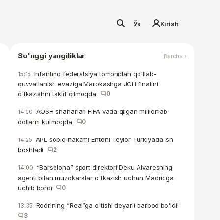
Ўз
Kirish
So'nggi yangiliklar
Barcha ›
Infantino federatsiya tomonidan qo'llab-
15:15
quvvatlanish evaziga Marokashga JCH finalini
o'tkazishni taklif qilmoqda
0
AQSH shaharlari FIFA vada qilgan millionlab
14:50
dollarni kutmoqda
0
APL sobiq hakami Entoni Teylor Turkiyada ish
14:25
boshladi
2
“Barselona” sport direktori Deku Alvaresning
14:00
agenti bilan muzokaralar o'tkazish uchun Madridga
uchib bordi
0
Rodrining “Real”ga o'tishi deyarli barbod bo'ldi!
13:35
3