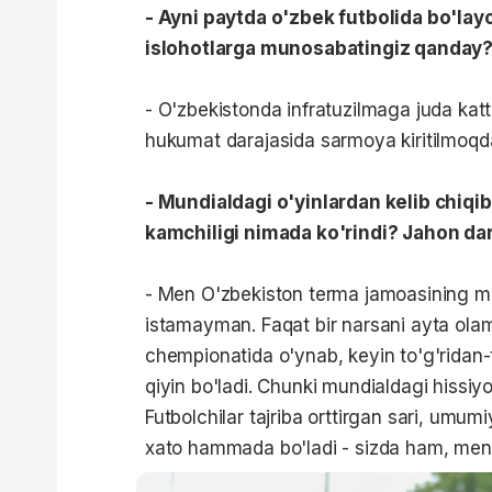
- Ayni paytda o'zbek futbolida bo'layo
islohotlarga munosabatingiz qanday
- O'zbekistonda infratuzilmaga juda katt
hukumat darajasida sarmoya kiritilmoqd
- Mundialdagi o'yinlardan kelib chiq
kamchiligi nimada ko'rindi? Jahon da
- Men O'zbekiston terma jamoasining m
istamayman. Faqat bir narsani ayta olam
chempionatida o'ynab, keyin to'g'ridan
qiyin bo'ladi. Chunki mundialdagi hissiy
Futbolchilar tajriba orttirgan sari, umum
xato hammada bo'ladi - sizda ham, me