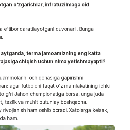
tgan o'zgarishlar, infratuzilmaga oid
?
a e'tibor qaratilayotgani quvonarli. Bunga
a.
ib aytganda, terma jamoamizning eng katta
rajasiga chiqish uchun nima yetishmayapti?
uammolarini ochiqchasiga gapirishni
an: agar futbolchi faqat o'z mamlakatining ichki
-to'g'ri Jahon chempionatiga borsa, unga juda
ot, tezlik va muhit butunlay boshqacha.
iy rivojlanish ham oshib boradi. Xatolarga kelsak,
nda ham.