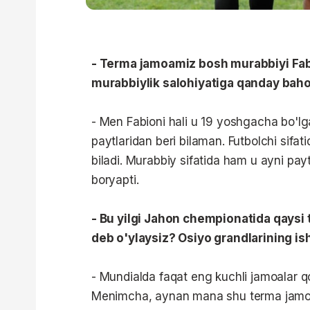
- Terma jamoamiz bosh murabbiyi Fabi
murabbiylik salohiyatiga qanday baho
- Men Fabioni hali u 19 yoshgacha bo'lg
paytlaridan beri bilaman. Futbolchi sifa
biladi. Murabbiy sifatida ham u ayni pay
boryapti.
- Bu yilgi Jahon chempionatida qaysi
deb o'ylaysiz? Osiyo grandlarining is
- Mundialda faqat eng kuchli jamoalar q
Menimcha, aynan mana shu terma jamoala