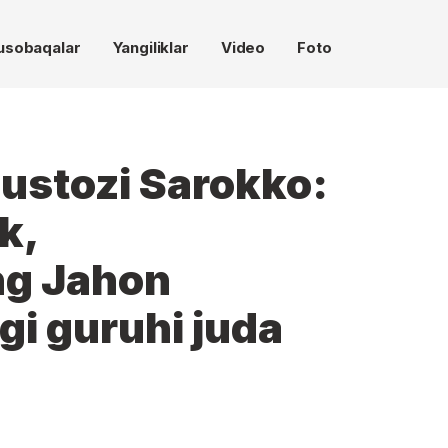
usobaqalar
Yangiliklar
Video
Foto
 ustozi Sarokko:
k,
ng Jahon
i guruhi juda