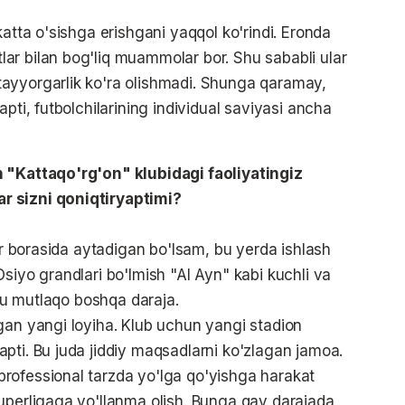
katta o'sishga erishgani yaqqol ko'rindi. Eronda
ar bilan bog'liq muammolar bor. Shu sababli ular
ayyorgarlik ko'ra olishmadi. Shunga qaramay,
pti, futbolchilarining individual saviyasi ancha
n "Kattaqo'rg'on" klubidagi faoliyatingiz
r sizni qoniqtiryaptimi?
lar borasida aytadigan bo'lsam, bu yerda ishlash
siyo grandlari bo'lmish "Al Ayn" kabi kuchli va
 bu mutlaqo boshqa daraja.
gan yangi loyiha. Klub uchun yangi stadion
pti. Bu juda jiddiy maqsadlarni ko'zlagan jamoa.
rofessional tarzda yo'lga qo'yishga harakat
uperligaga yo'llanma olish. Bunga qay darajada