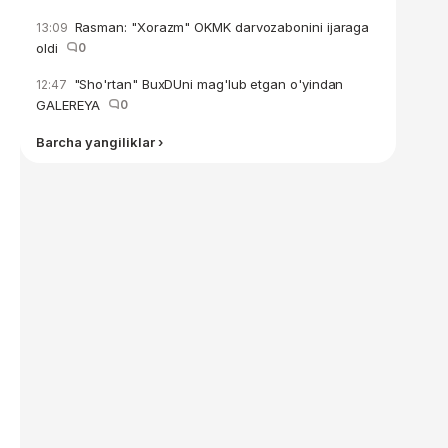
Rasman: "Xorazm" OKMK darvozabonini ijaraga
13:09
oldi
0
"Sho'rtan" BuxDUni mag'lub etgan o'yindan
12:47
GALEREYA
0
Barcha yangiliklar ›