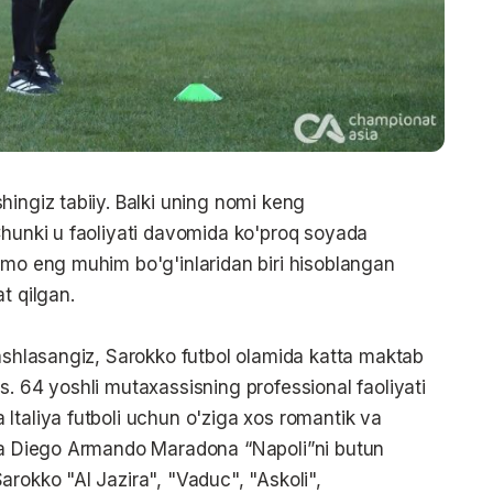
hingiz tabiiy. Balki uning nomi keng
Chunki u faoliyati davomida ko'proq soyada
mmo eng muhim bo'g'inlaridan biri hisoblangan
t qilgan.
tashlasangiz, Sarokko futbol olamida katta maktab
. 64 yoshli mutaxassisning professional faoliyati
Italiya futboli uchun o'ziga xos romantik va
rda Diego Armando Maradona “Napoli”ni butun
rokko "Al Jazira", "Vaduc", "Askoli",