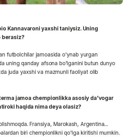
o Kannavaroni yaxshi taniysiz. Uning
 berasiz?
an futbolchilar jamoasida o'ynab yurgan
tida uning qanday afsona bo'lganini butun dunyo
tda juda yaxshi va mazmunli faoliyat olib
 terma jamoa chempionlikka asosiy da'vogar
htiroki haqida nima deya olasiz?
olishmoqda. Fransiya, Marokash, Argentina...
rdan biri chempionlikni qo'lga kiritishi mumkin.