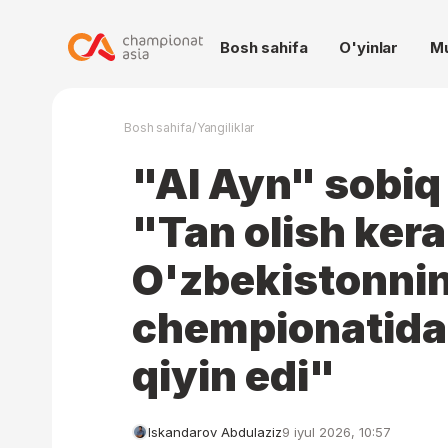
Bosh sahifa
O'yinlar
M
/
Bosh sahifa
Yangiliklar
"Al Ayn" sobiq
"Tan olish kera
O'zbekistonni
chempionatidag
qiyin edi"
Iskandarov Abdulaziz
9 iyul 2026, 10:57