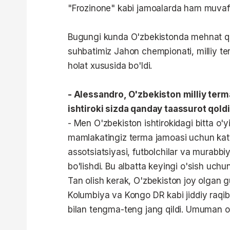
"Frozinone" kabi jamoalarda ham muvaffaq
Bugungi kunda O'zbekistonda mehnat qilay
suhbatimiz Jahon chempionati, milliy te
holat xususida bo'ldi.
- Alessandro, O'zbekiston milliy te
ishtiroki sizda qanday taassurot qoldi
- Men O'zbekiston ishtirokidagi bitta o'y
mamlakatingiz terma jamoasi uchun katta 
assotsiatsiyasi, futbolchilar va murabb
bo'lishdi. Bu albatta keyingi o'sish uchun
Tan olish kerak, O'zbekiston joy olgan
Kolumbiya va Kongo DR kabi jiddiy raqibl
bilan tengma-teng jang qildi. Umuman ol