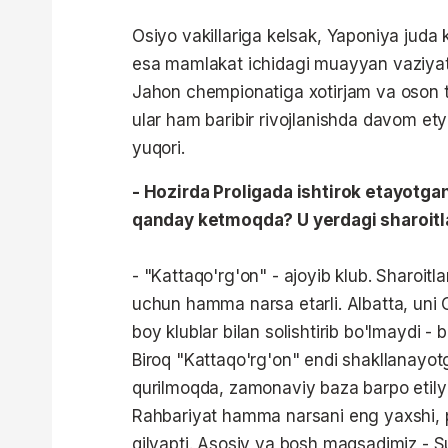
Osiyo vakillariga kelsak, Yaponiya juda 
esa mamlakat ichidagi muayyan vaziyatl
Jahon chempionatiga xotirjam va oson t
ular ham baribir rivojlanishda davom etya
yuqori.
- Hozirda Proligada ishtirok etayotga
qanday ketmoqda? U yerdagi sharoitla
- "Kattaqo'rg'on" - ajoyib klub. Sharoit
uchun hamma narsa etarli. Albatta, uni O
boy klublar bilan solishtirib bo'lmaydi -
Biroq "Kattaqo'rg'on" endi shakllanayot
qurilmoqda, zamonaviy baza barpo etilya
Rahbariyat hamma narsani eng yaxshi, p
qilyapti. Asosiy va bosh maqsadimiz - S