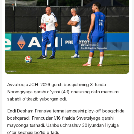
Avvalroq u JCH–2026 guruh bosqichining 3-turida
Norvegiyaga qarshi o'yinni (4:1) onasining dafn marosimi
sababli o'tkazib yuborgan edi.
Endi Desham Fransiya terma jamoasini pley-off bosqichida
boshqaradi. Francuzlar 1/16 finalda Shvetsiyaga qarshi
maydonga tushadi. Ushbu uchrashuv 30 iyundan 1 iyulga
o'tar kechasi bo'lib o'tadi.