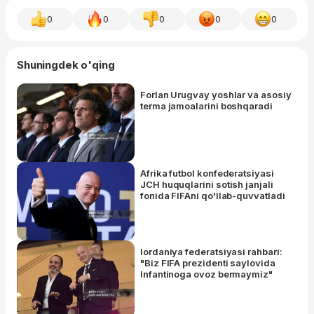
0
0
0
0
0
Shuningdek o'qing
Forlan Urugvay yoshlar va asosiy
terma jamoalarini boshqaradi
Afrika futbol konfederatsiyasi
JCH huquqlarini sotish janjali
fonida FIFAni qo'llab-quvvatladi
Iordaniya federatsiyasi rahbari:
"Biz FIFA prezidenti saylovida
Infantinoga ovoz bermaymiz"