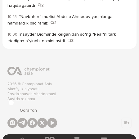
haqida gapirdi
2
"Navbahor" muxlisi Abdullo Ahmedov yaqinlariga
10:25
hamdardlik bildiramiz
2
Insayder Diomande kelganidan so'ng "Real"ni tark
10:00
etadigan o'yinchi nomini aytdi
3
2026 © Championat.Asia
Maxfiylik siyosati
Foydalanuvchi shartnomasi
Saytda reklama
Qora fon
18+