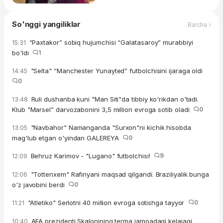
So'nggi yangiliklar
Barcha ›
“Paxtakor” sobiq hujumchisi “Galatasaroy” murabbiyi
15:31
bo'ldi
1
"Selta" “Manchester Yunayted” futbolchisini ijaraga oldi
14:45
0
Ruli dushanba kuni "Man Siti"da tibbiy ko'rikdan o'tadi.
13:48
Klub "Marsel” darvozabonini 3,5 million evroga sotib oladi
0
"Navbahor" Namanganda "Surxon"ni kichik hisobda
13:05
mag'lub etgan o'yindan GALEREYA
0
Behruz Karimov - "Lugano" futbolchisi!
9
12:09
"Tottenxem" Rafinyani maqsad qilgandi. Braziliyalik bunga
12:06
o'z javobini berdi
0
"Atletiko" Serlotni 40 million evroga sotishga tayyor
0
11:21
AFA prezidenti Skalonining terma jamoadagi kelajagi
10:40