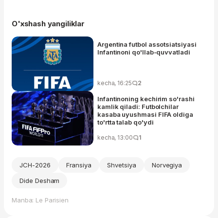
O'xshash yangiliklar
Argentina futbol assotsiatsiyasi
Infantinoni qo'llab-quvvatladi
kecha, 16:25
2
Infantinoning kechirim so'rashi
kamlik qiladi: Futbolchilar
kasaba uyushmasi FIFA oldiga
to'rtta talab qo'ydi
kecha, 13:00
1
JCH-2026
Fransiya
Shvetsiya
Norvegiya
Dide Desham
Manba: Le Parisien