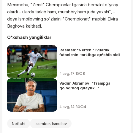
Menimcha, "Zenit" Chempionlar ligasida bemalol o'ynay
olardi - ularda tarkib ham, murabbiy ham juda yaxshi", -
deya Ismoilovning so'zlarini "Chempionat" muxbiri Elvira
Bagirova keltiradi.
O'xshash yangiliklar
Rasman: "Neftchi" ivuarlik
futbolchini tarkibga qo'shib oldi
4 avg, 17:15
8
Vadim Abramov: "Trampga
qo'ng'iroq qilaylik..."
4 avg, 14:30
4
Neftchi
Islombek Ismoilov