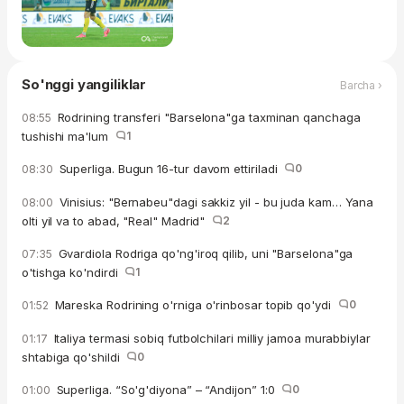
So'nggi yangiliklar
Barcha ›
Rodrining transferi "Barselona"ga taxminan qanchaga
08:55
tushishi ma'lum
1
Superliga. Bugun 16-tur davom ettiriladi
0
08:30
Vinisius: "Bernabeu"dagi sakkiz yil - bu juda kam… Yana
08:00
olti yil va to abad, "Real" Madrid"
2
Gvardiola Rodriga qo'ng'iroq qilib, uni "Barselona"ga
07:35
o'tishga ko'ndirdi
1
Mareska Rodrining o'rniga o'rinbosar topib qo'ydi
0
01:52
Italiya termasi sobiq futbolchilari milliy jamoa murabbiylar
01:17
shtabiga qo'shildi
0
Superliga. “So'g'diyona” – “Andijon” 1:0
0
01:00