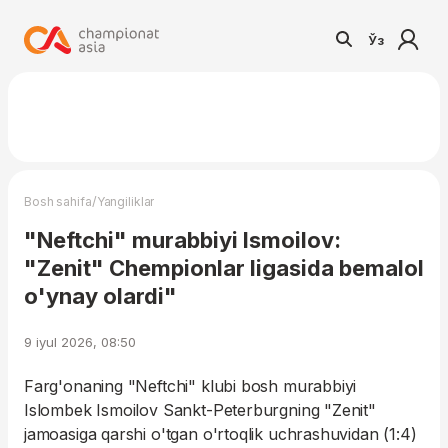
Ўз
/
Bosh sahifa
Yangiliklar
"Neftchi" murabbiyi Ismoilov:
"Zenit" Chempionlar ligasida bemalol
o'ynay olardi"
9 iyul 2026, 08:50
Farg'onaning "Neftchi" klubi bosh murabbiyi
Islombek Ismoilov Sankt-Peterburgning "Zenit"
jamoasiga qarshi o'tgan o'rtoqlik uchrashuvidan (1:4)