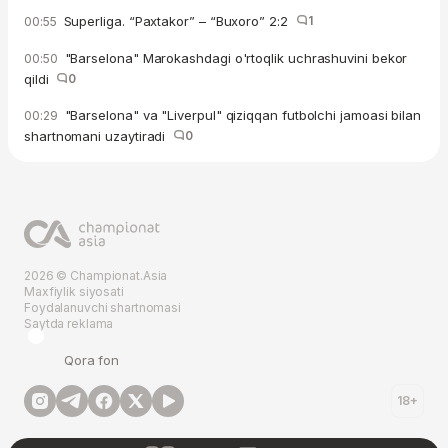
Superliga. “Paxtakor” – “Buxoro” 2:2
1
00:55
"Barselona" Marokashdagi o'rtoqlik uchrashuvini bekor
00:50
qildi
0
"Barselona" va "Liverpul" qiziqqan futbolchi jamoasi bilan
00:29
shartnomani uzaytiradi
0
2026 © Championat.Asia
Maxfiylik siyosati
Foydalanuvchi shartnomasi
Saytda reklama
Qora fon
18+