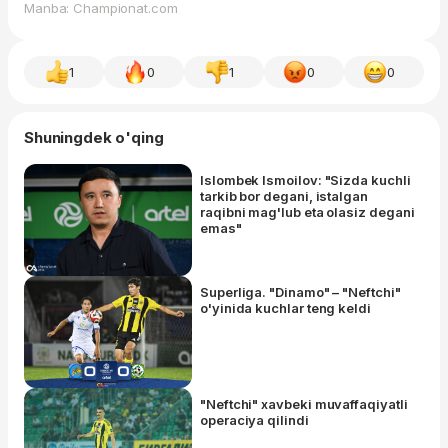
Manba: Championat.com
1
0
1
0
0
Shuningdek o'qing
Islombek Ismoilov: "Sizda kuchli
tarkib bor degani, istalgan
raqibni mag'lub eta olasiz degani
emas"
Superliga. "Dinamo" – "Neftchi"
o'yinida kuchlar teng keldi
"Neftchi" xavbeki muvaffaqiyatli
operaciya qilindi