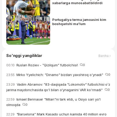
xabarlarga munosabat bildirdi
Portugaliya terma jamoasini kim
boshqarishi ma'lum
So'nggi yangiliklar
Barcha ›
Ruslan Roziev - "Qizilqum" futbolchisi!
0
00:10
Mirko Yyelichich: "Dinamo" bizdan yaxshiroq o'ynadi"
0
23:55
Vadim Abramov: "83-daqiqada "Lokomotiv" futbolchisi o'z
23:29
jarima maydonchasida qo'l bilan o'ynaganini VAR ko'rmadi"
0
Ismael Bennaser "Milan"ni tark etdi, u Osiyo sari yo'l
22:59
olmoqda
0
"Barselona" Mark Kasado uchun kamida 40 million evro
22:29