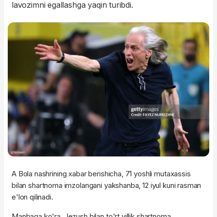
lavozimni egallashga yaqin turibdi.
A Bola nashrining xabar berishicha, 71 yoshli mutaxassis
bilan shartnoma imzolangani yakshanba, 12 iyul kuni rasman
e'lon qilinadi.
Manbaga ko'ra, Jezush bilan to'rt yillik shartnoma