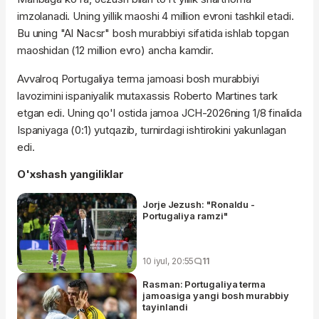
imzolanadi. Uning yillik maoshi 4 million evroni tashkil etadi.
Bu uning "Al Nacsr" bosh murabbiyi sifatida ishlab topgan
maoshidan (12 million evro) ancha kamdir.
Avvalroq Portugaliya terma jamoasi bosh murabbiyi
lavozimini ispaniyalik mutaxassis Roberto Martines tark
etgan edi. Uning qo'l ostida jamoa JCH-2026ning 1/8 finalida
Ispaniyaga (0:1) yutqazib, turnirdagi ishtirokini yakunlagan
edi.
O'xshash yangiliklar
Jorje Jezush: "Ronaldu -
Portugaliya ramzi"
10 iyul, 20:55
11
Rasman: Portugaliya terma
jamoasiga yangi bosh murabbiy
tayinlandi