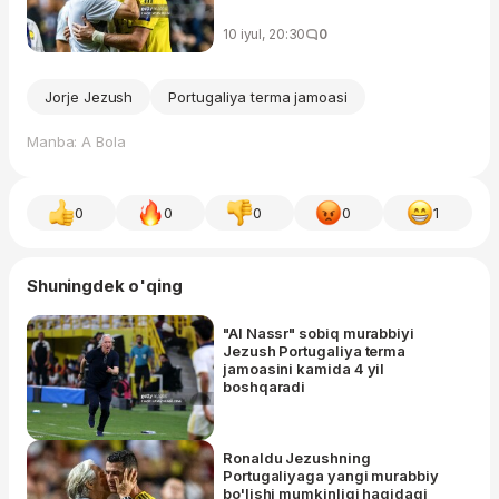
10 iyul, 20:30
0
Jorje Jezush
Portugaliya terma jamoasi
Manba: A Bola
0
0
0
0
1
Shuningdek o'qing
"Al Nassr" sobiq murabbiyi
Jezush Portugaliya terma
jamoasini kamida 4 yil
boshqaradi
Ronaldu Jezushning
Portugaliyaga yangi murabbiy
bo'lishi mumkinligi haqidagi