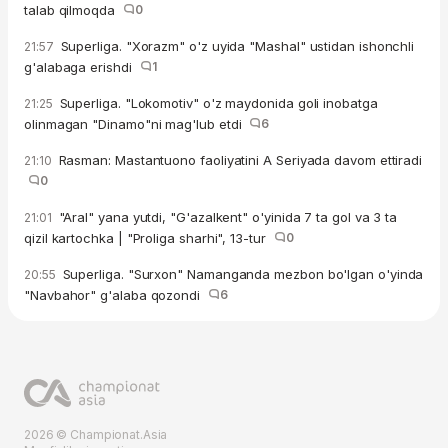
talab qilmoqda
0
Superliga. "Xorazm" o'z uyida "Mashal" ustidan ishonchli
21:57
g'alabaga erishdi
1
Superliga. "Lokomotiv" o'z maydonida goli inobatga
21:25
olinmagan "Dinamo"ni mag'lub etdi
6
Rasman: Mastantuono faoliyatini A Seriyada davom ettiradi
21:10
0
"Aral" yana yutdi, "G'azalkent" o'yinida 7 ta gol va 3 ta
21:01
qizil kartochka | "Proliga sharhi", 13-tur
0
Superliga. "Surxon" Namanganda mezbon bo'lgan o'yinda
20:55
"Navbahor" g'alaba qozondi
6
2026 © Championat.Asia