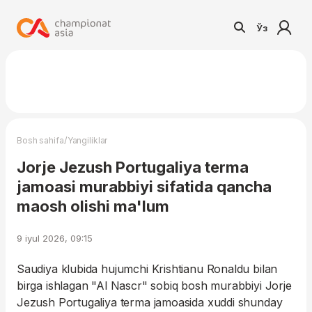
Ўз
/
Bosh sahifa
Yangiliklar
Jorje Jezush Portugaliya terma
jamoasi murabbiyi sifatida qancha
maosh olishi ma'lum
9 iyul 2026, 09:15
Saudiya klubida hujumchi Krishtianu Ronaldu bilan
birga ishlagan "Al Nascr" sobiq bosh murabbiyi Jorje
Jezush Portugaliya terma jamoasida xuddi shunday