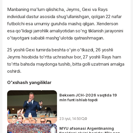
Manbaning ma'lum qilishicha, Jeyms, Gexi va Rays
individual dastur asosida shug'ullanishgan, qolgan 22 nafar
futbolchi esa umumiy guruhda mashq qilgan. Xenderson
esa qo'lidagi jarrohlik amaliyotidan so'ng tiklanish jarayonini
o'tayotgani sababli mashg'ulotda qatnashmagan.
25 yoshli Gexi turnirda beshta o'yin o'tkazdi, 26 yoshli
Jeyms hisobida to'rtta uchrashuv bor, 27 yoshli Rays ham
to'rtta bahsda maydonga tushib, bitta golli uzatmani amalga
oshirdi.
O'xshash yangiliklar
Bekxem JCH-2026 vaqtida 19
mln funt ishlab topdi
23 iyul, 14:50
0
MYU afsonasi Argentinaning
finaldagi o'yini haqida: "Bir qop