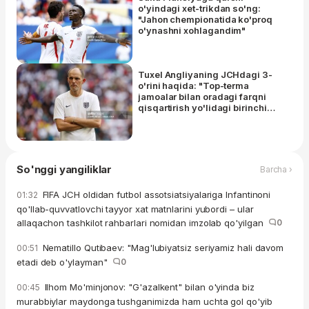
o'yindagi xet-trikdan so'ng:
"Jahon chempionatida ko'proq
o'ynashni xohlagandim"
Tuxel Angliyaning JCHdagi 3-
o'rini haqida: "Top-terma
jamoalar bilan oradagi farqni
qisqartirish yo'lidagi birinchi
qadam"
So'nggi yangiliklar
Barcha ›
FIFA JCH oldidan futbol assotsiatsiyalariga Infantinoni
01:32
qo'llab-quvvatlovchi tayyor xat matnlarini yubordi – ular
allaqachon tashkilot rahbarlari nomidan imzolab qo'yilgan
0
Nematillo Qutibaev: "Mag'lubiyatsiz seriyamiz hali davom
00:51
etadi deb o'ylayman"
0
Ilhom Mo'minjonov: "G'azalkent" bilan o'yinda biz
00:45
murabbiylar maydonga tushganimizda ham uchta gol qo'yib