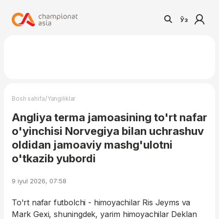
Ўз
/
Bosh sahifa
Yangiliklar
Angliya terma jamoasining to'rt nafar
o'yinchisi Norvegiya bilan uchrashuv
oldidan jamoaviy mashg'ulotni
o'tkazib yubordi
9 iyul 2026, 07:58
To'rt nafar futbolchi - himoyachilar Ris Jeyms va
Mark Gexi, shuningdek, yarim himoyachilar Deklan