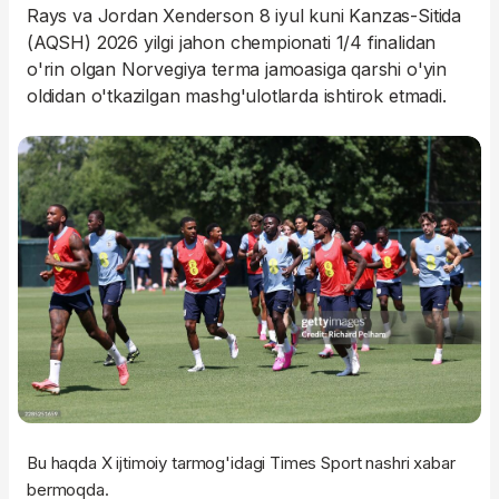
Rays va Jordan Xenderson 8 iyul kuni Kanzas-Sitida
(AQSH) 2026 yilgi jahon chempionati 1/4 finalidan
o'rin olgan Norvegiya terma jamoasiga qarshi o'yin
oldidan o'tkazilgan mashg'ulotlarda ishtirok etmadi.
Bu haqda X ijtimoiy tarmog'idagi Times Sport nashri xabar
bermoqda.