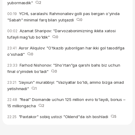
yubormasdik"
2
YCHL saralashi. Rahmonaliev golli pas bergan o'yinda
00:19
"Sabah" minimal farq bilan yutqazdi
0
Azamat Sharipov: "Darvozabonimizning ikkita xatosi
00:02
tufayli mag'lub bo'ldik"
0
Asror Aliqulov: "O'tkazib yuborilgan har ikki gol tasodifga
23:41
o'xshadi"
0
Farhod Nishonov: "Sho'rtan"ga qarshi bahs biz uchun
23:33
final o'yinidek bo'ladi"
0
"Jayxun" murabbiyi: "Vaziyatlar bo'ldi, ammo bizga omad
23:21
yetishmadi"
1
"Real" Diomande uchun 125 million evro to'laydi, bonus –
22:48
15 milliongacha
2
"Paxtakor" sobiq ustozi "Oklend"da ish boshladi
5
22:25