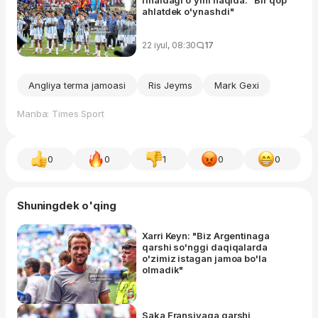
ahlatdek o'ynashdi"
22 iyul, 08:30
17
Angliya terma jamoasi
Ris Jeyms
Mark Gexi
Manba: Times Sport
0
0
1
0
0
Shuningdek o'qing
Xarri Keyn: "Biz Argentinaga
qarshi so'nggi daqiqalarda
o'zimiz istagan jamoa bo'la
olmadik"
Saka Fransiyaga qarshi