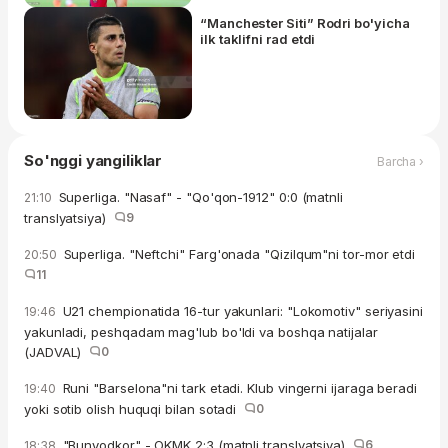
“Manchester Siti” Rodri bo'yicha
ilk taklifni rad etdi
So'nggi yangiliklar
Barcha ›
Superliga. "Nasaf" - "Qo'qon-1912" 0:0 (matnli
21:10
translyatsiya)
9
Superliga. "Neftchi" Farg'onada "Qizilqum"ni tor-mor etdi
20:50
11
U21 chempionatida 16-tur yakunlari: "Lokomotiv" seriyasini
19:46
yakunladi, peshqadam mag'lub bo'ldi va boshqa natijalar
(JADVAL)
0
Runi "Barselona"ni tark etadi. Klub vingerni ijaraga beradi
19:40
yoki sotib olish huquqi bilan sotadi
0
"Bunyodkor" - OKMK 2:3 (matnli translyatsiya)
6
18:38