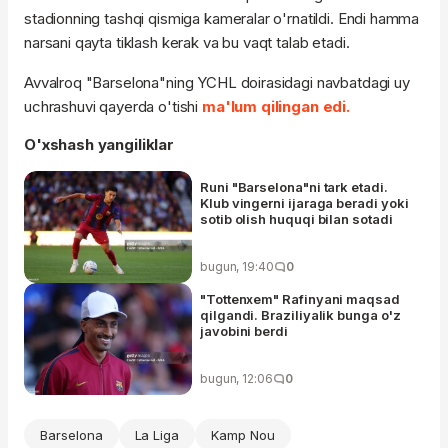
stadionning tashqi qismiga kameralar o'rnatildi. Endi hamma
narsani qayta tiklash kerak va bu vaqt talab etadi.
Avvalroq "Barselona"ning YCHL doirasidagi navbatdagi uy
uchrashuvi qayerda o'tishi
ma'lum qilingan edi.
O'xshash yangiliklar
Runi "Barselona"ni tark etadi.
Klub vingerni ijaraga beradi yoki
sotib olish huquqi bilan sotadi
bugun, 19:40
0
"Tottenxem" Rafinyani maqsad
qilgandi. Braziliyalik bunga o'z
javobini berdi
bugun, 12:06
0
Barselona
La Liga
Kamp Nou