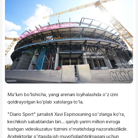
Ma'lum bo'lishicha, yangi arenani loyihalashda o'z izini
qoldirayotgan ko'plab xatolarga to'la.
"Diario Sport" jurnalisti Xavi Espinosaning so'zlariga ko'ra,
kechikish sabablaridan biri... qariyb yarim million evroga
tushgan videokuzatuv tizimini o'rnatishdagi nazoratsizlikdir.
Arxitektorlar o'rtasida ish muvofiqlashtirilmagani uchun