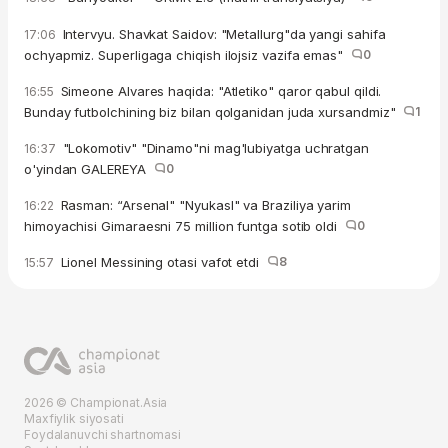
Intervyu. Shavkat Saidov: "Metallurg"da yangi sahifa
17:06
ochyapmiz. Superligaga chiqish ilojsiz vazifa emas"
0
Simeone Alvares haqida: "Atletiko" qaror qabul qildi.
16:55
Bunday futbolchining biz bilan qolganidan juda xursandmiz"
1
"Lokomotiv" "Dinamo"ni mag'lubiyatga uchratgan
16:37
o'yindan GALEREYA
0
Rasman: “Arsenal" "Nyukasl" va Braziliya yarim
16:22
himoyachisi Gimaraesni 75 million funtga sotib oldi
0
Lionel Messining otasi vafot etdi
8
15:57
2026 © Championat.Asia
Maxfiylik siyosati
Foydalanuvchi shartnomasi