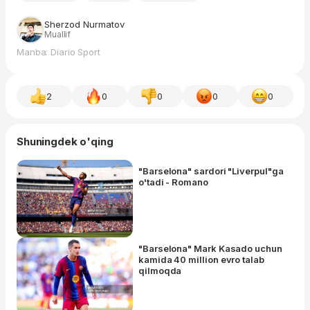
Sherzod Nurmatov
Muallif
Manba: Diario Sport
2
0
0
0
0
Shuningdek o'qing
"Barselona" sardori "Liverpul"ga
o'tadi - Romano
"Barselona" Mark Kasado uchun
kamida 40 million evro talab
qilmoqda