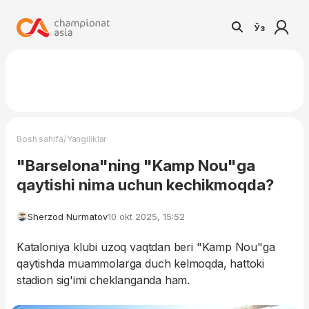
Ўз
/
Bosh sahifa
Yangiliklar
"Barselona"ning "Kamp Nou"ga
qaytishi nima uchun kechikmoqda?
Sherzod Nurmatov
10 okt 2025, 15:52
Kataloniya klubi uzoq vaqtdan beri "Kamp Nou"ga
qaytishda muammolarga duch kelmoqda, hattoki
stadion sig'imi cheklanganda ham.