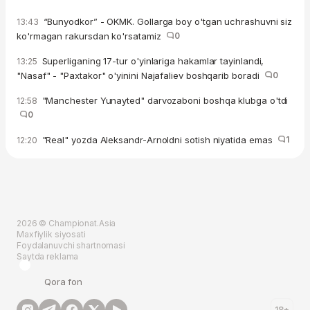
“Bunyodkor” - OKMK. Gollarga boy o'tgan uchrashuvni siz
13:43
ko'rmagan rakursdan ko'rsatamiz
0
Superliganing 17-tur o'yinlariga hakamlar tayinlandi,
13:25
"Nasaf" - "Paxtakor" o'yinini Najafaliev boshqarib boradi
0
"Manchester Yunayted" darvozaboni boshqa klubga o'tdi
12:58
0
"Real" yozda Aleksandr-Arnoldni sotish niyatida emas
1
12:20
2026 © Championat.Asia
Maxfiylik siyosati
Foydalanuvchi shartnomasi
Saytda reklama
Qora fon
18+