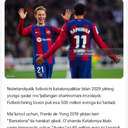
Niderlandiyalik futbolchi kataloniyaliklar bilan 2029 yilning
yoziga qadar mo'ljallangan shartnomani imzolaydi.
Futbolchining tovon puli esa 500 million evroga ko'tariladi.
Ma'lumot uchun, Frenki de Yong 2019 yildan beri
"Barselona"da harakat qiladi. O'shanda Kataloniya klubi
yarim himoyachi uchun "Ayaks"ga 85 million evro to'lagandi.