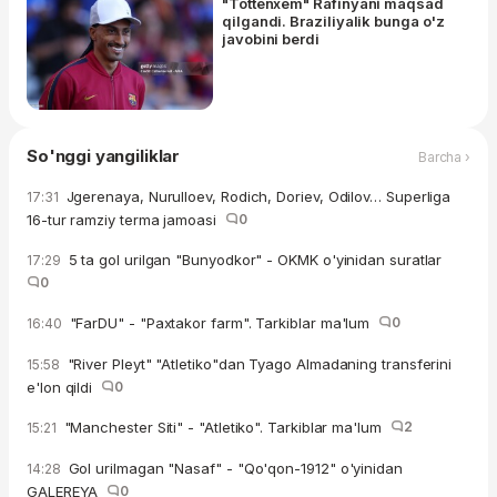
"Tottenxem" Rafinyani maqsad
qilgandi. Braziliyalik bunga o'z
javobini berdi
So'nggi yangiliklar
Barcha ›
Jgerenaya, Nurulloev, Rodich, Doriev, Odilov… Superliga
17:31
16-tur ramziy terma jamoasi
0
5 ta gol urilgan "Bunyodkor" - OKMK o'yinidan suratlar
17:29
0
"FarDU" - "Paxtakor farm". Tarkiblar ma'lum
0
16:40
"River Pleyt" "Atletiko"dan Tyago Almadaning transferini
15:58
e'lon qildi
0
"Manchester Siti" - "Atletiko". Tarkiblar ma'lum
2
15:21
Gol urilmagan "Nasaf" - "Qo'qon-1912" o'yinidan
14:28
GALEREYA
0