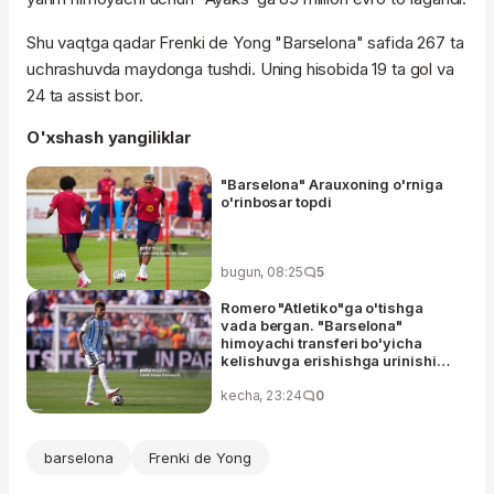
Shu vaqtga qadar Frenki de Yong "Barselona" safida 267 ta
uchrashuvda maydonga tushdi. Uning hisobida 19 ta gol va
24 ta assist bor.
O'xshash yangiliklar
"Barselona" Arauxoning o'rniga
o'rinbosar topdi
bugun, 08:25
5
Romero "Atletiko"ga o'tishga
vada bergan. "Barselona"
himoyachi transferi bo'yicha
kelishuvga erishishga urinishi
muvaffaqiyatsiz tugadi
kecha, 23:24
0
barselona
Frenki de Yong