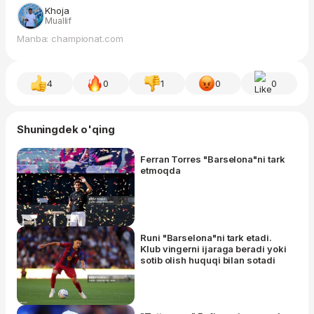
Khoja
Muallif
Manba: championat.com
4
0
1
0
0
Shuningdek o'qing
Ferran Torres "Barselona"ni tark
etmoqda
Runi "Barselona"ni tark etadi.
Klub vingerni ijaraga beradi yoki
sotib olish huquqi bilan sotadi