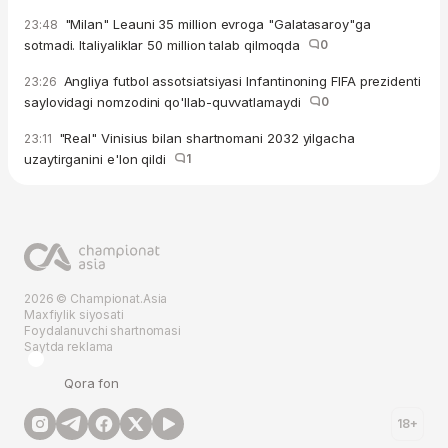
"Milan" Leauni 35 million evroga "Galatasaroy"ga
23:48
sotmadi. Italiyaliklar 50 million talab qilmoqda
0
Angliya futbol assotsiatsiyasi Infantinoning FIFA prezidenti
23:26
saylovidagi nomzodini qo'llab-quvvatlamaydi
0
"Real" Vinisius bilan shartnomani 2032 yilgacha
23:11
uzaytirganini e'lon qildi
1
2026 © Championat.Asia
Maxfiylik siyosati
Foydalanuvchi shartnomasi
Saytda reklama
Qora fon
18+