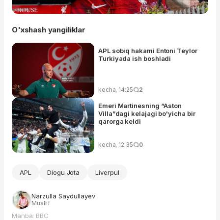
O'xshash yangiliklar
APL sobiq hakami Entoni Teylor
Turkiyada ish boshladi
kecha, 14:25
2
Emeri Martinesning “Aston
Villa”dagi kelajagi bo'yicha bir
qarorga keldi
kecha, 12:35
0
APL
Diogu Jota
Liverpul
Narzulla Saydullayev
Muallif
Manba: BBC