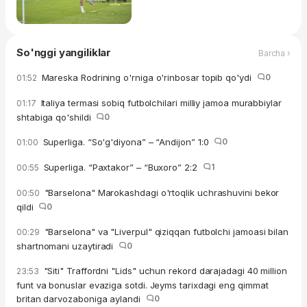
So'nggi yangiliklar
Barcha ›
Mareska Rodrining o'rniga o'rinbosar topib qo'ydi
0
01:52
Italiya termasi sobiq futbolchilari milliy jamoa murabbiylar
01:17
shtabiga qo'shildi
0
Superliga. “So'g'diyona” – “Andijon” 1:0
0
01:00
Superliga. “Paxtakor” – “Buxoro” 2:2
1
00:55
"Barselona" Marokashdagi o'rtoqlik uchrashuvini bekor
00:50
qildi
0
"Barselona" va "Liverpul" qiziqqan futbolchi jamoasi bilan
00:29
shartnomani uzaytiradi
0
"Siti" Traffordni "Lids" uchun rekord darajadagi 40 million
23:53
funt va bonuslar evaziga sotdi. Jeyms tarixdagi eng qimmat
britan darvozaboniga aylandi
0