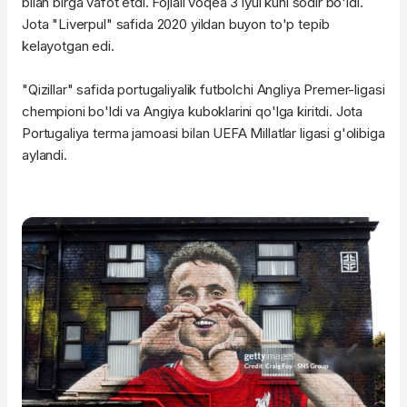
bilan birga vafot etdi. Fojiali voqea 3 iyul kuni sodir bo'ldi.
Jota "Liverpul" safida 2020 yildan buyon to'p tepib
kelayotgan edi.
"Qizillar" safida portugaliyalik futbolchi Angliya Premer-ligasi
chempioni bo'ldi va Angiya kuboklarini qo'lga kiritdi. Jota
Portugaliya terma jamoasi bilan UEFA Millatlar ligasi g'olibiga
aylandi.