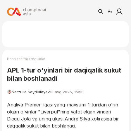
Ўз
/
Bosh sahifa
Yangiliklar
APL 1-tur o'yinlari bir daqiqalik sukut
bilan boshlanadi
Narzulla Saydullayev
13 avg 2025, 15:50
Angliya Premer-ligasi yangi mavsumi 1-turidan o'rin
olgan o'yinlar "Liverpul"ning vafot etgan vingeri
Diogu Jota va uning ukasi Andre Silva xotirasiga bir
daqiqalik sukut bilan boshlanadi.