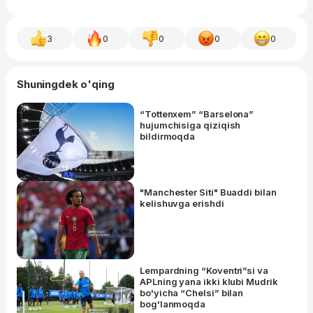
3
0
0
0
0
Shuningdek o'qing
“Tottenxem” “Barselona”
hujumchisiga qiziqish
bildirmoqda
"Manchester Siti" Buaddi bilan
kelishuvga erishdi
Lempardning “Koventri”si va
APLning yana ikki klubi Mudrik
bo'yicha “Chelsi” bilan
bog'lanmoqda