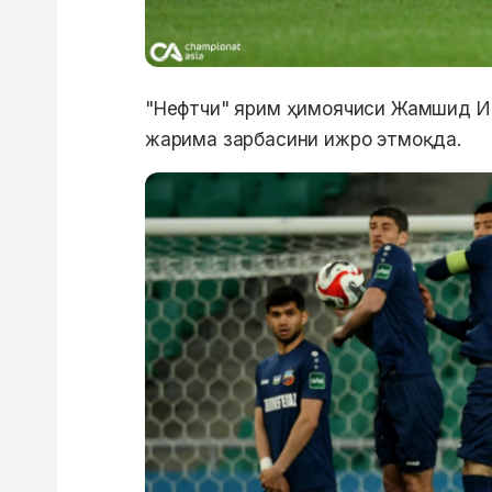
"Нефтчи" ярим ҳимоячиси Жамшид И
жарима зарбасини ижро этмоқда.