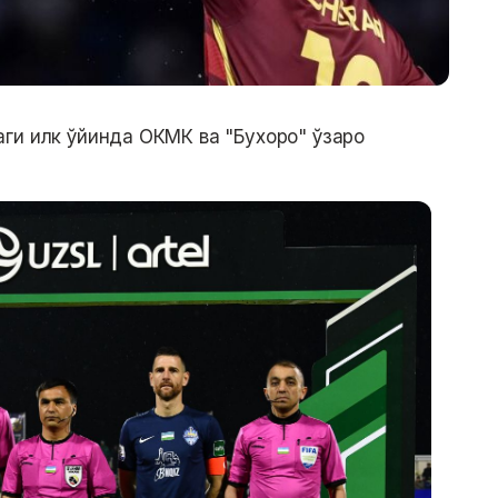
ги илк ўйинда ОКМК ва "Бухоро" ўзаро