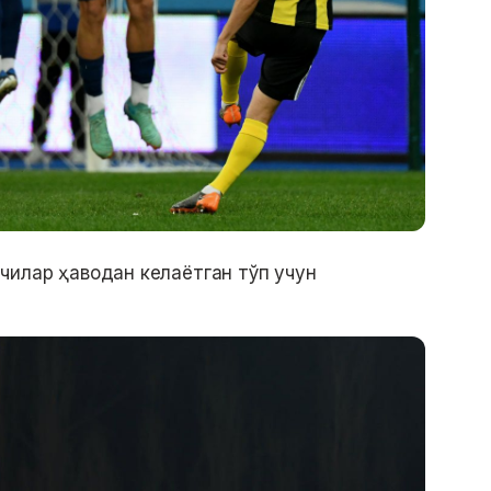
чилар ҳаводан келаётган тўп учун