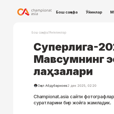
Бош саҳифа
Ўйинлар
М
/
Бош саҳифа
Янгиликлар
Суперлига-20
Мавсумнинг эс
лаҳзалари
Оқил Абдубарноев
2 дек 2025, 02:20
Championat.asia сайти фотографлари
суратларини бир жойга жамладик.