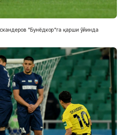
скандеров "Бунёдкор"га қарши ўйинда