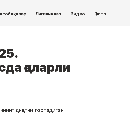
усобақалар
Янгиликлар
Видео
Фото
25.
да қоларли
нинг диққатни тортадиган