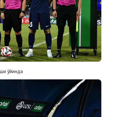
рши ўйинда