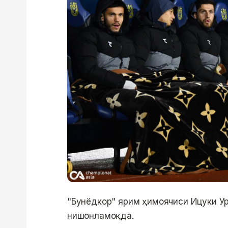
"Бунёдкор" ярим ҳимоячиси Ицуки Ур
нишонламоқда.