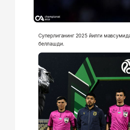
Суперлиганинг 2025 йилги мавсумида
беллашди.