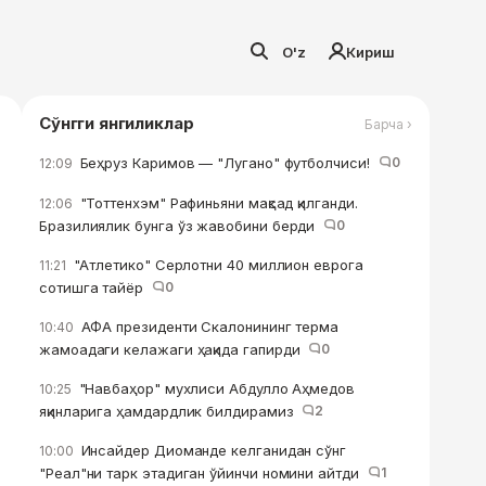
O'z
Кириш
Сўнгги янгиликлар
Барча ›
Беҳруз Каримов — "Лугано" футболчиси!
0
12:09
"Тоттенхэм" Рафиньяни мақсад қилганди.
12:06
Бразилиялик бунга ўз жавобини берди
0
"Атлетико" Серлотни 40 миллион еврога
11:21
сотишга тайёр
0
АФА президенти Скалонининг терма
10:40
жамоадаги келажаги ҳақида гапирди
0
"Навбаҳор" мухлиси Абдулло Аҳмедов
10:25
яқинларига ҳамдардлик билдирамиз
2
Инсайдер Диоманде келганидан сўнг
10:00
"Реал"ни тарк этадиган ўйинчи номини айтди
1