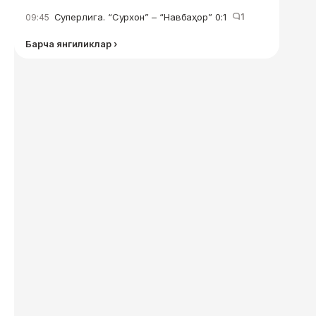
Суперлига. “Сурхон” – “Навбаҳор” 0:1
1
09:45
Барча янгиликлар ›