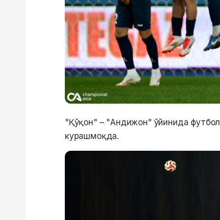
"Қўқон" – "Андижон" ўйинида футбол
курашмоқда.