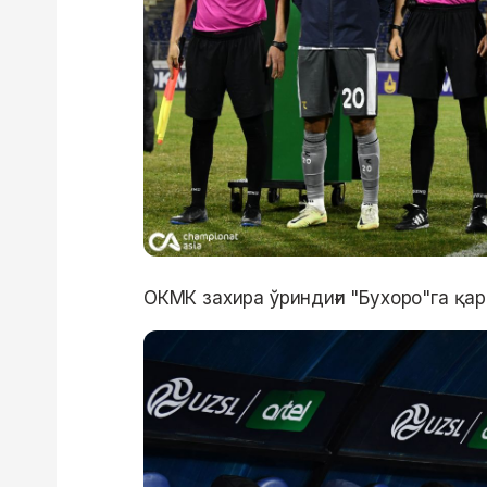
ОКМК захира ўриндиғи "Бухоро"га қа