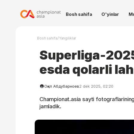
Bosh sahifa
O'yinlar
M
/
Bosh sahifa
Yangiliklar
Superliga-202
esda qolarli lah
Оқил Абдубарноев
2 dek 2025, 02:20
Championat.asia sayti fotograflarining 
jamladik.