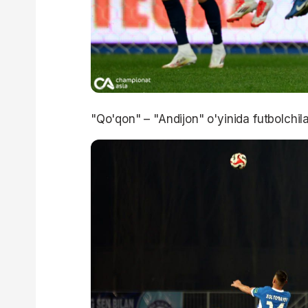
"Qo'qon" – "Andijon" o'yinida futbolch