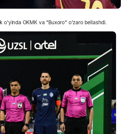
k o'yinda OKMK va "Buxoro" o'zaro bellashdi.