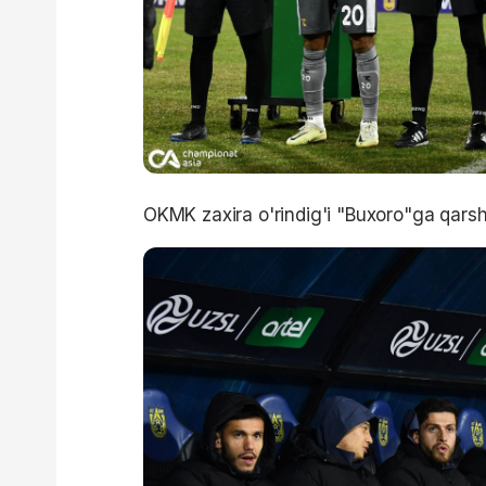
OKMK zaxira o'rindig'i "Buxoro"ga qarsh