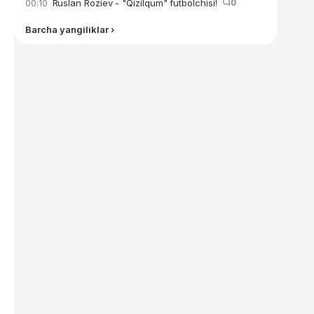
Ruslan Roziev - "Qizilqum" futbolchisi!
0
00:10
Barcha yangiliklar ›