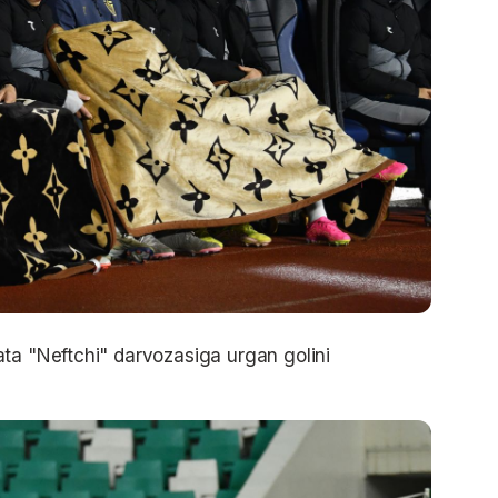
ta "Neftchi" darvozasiga urgan golini