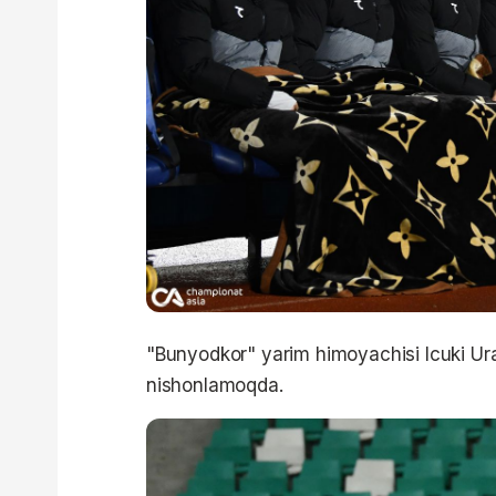
"Bunyodkor" yarim himoyachisi Icuki Ura
nishonlamoqda.