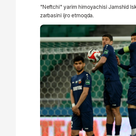
"Neftchi" yarim himoyachisi Jamshid Is
zarbasini ijro etmoqda.