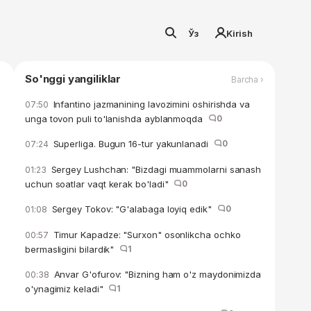
Ўз
Kirish
So'nggi yangiliklar
Barcha ›
Infantino jazmanining lavozimini oshirishda va
07:50
unga tovon puli to'lanishda ayblanmoqda
0
Superliga. Bugun 16-tur yakunlanadi
0
07:24
Sergey Lushchan: "Bizdagi muammolarni sanash
01:23
uchun soatlar vaqt kerak bo'ladi"
0
Sergey Tokov: "G'alabaga loyiq edik"
0
01:08
Timur Kapadze: "Surxon" osonlikcha ochko
00:57
bermasligini bilardik"
1
Anvar G'ofurov: "Bizning ham o'z maydonimizda
00:38
o'ynagimiz keladi"
1