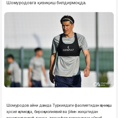
Шомуродовга қизиқиш билдирмоқда.
Шомуродов айни дамда Туркиядаги фаолиятидан қониқиш
ҳосил қилмоқда, бироқ молиявий ва ўйин жиҳатидан
яхшироқ таклиф тушса, трансфер вариантини кўриб