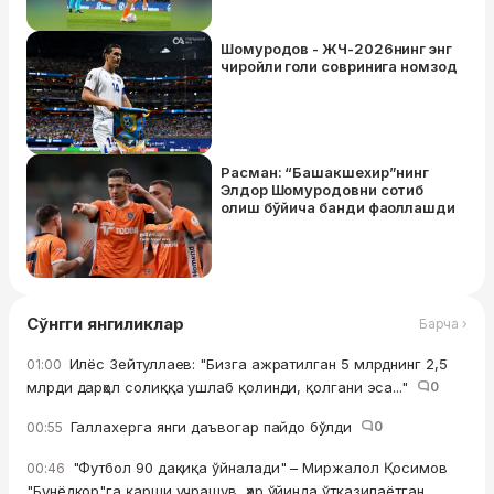
Шомуродов - ЖЧ-2026нинг энг
чиройли голи совринига номзод
Расман: “Башакшехир”нинг
Элдор Шомуродовни сотиб
олиш бўйича банди фаоллашди
Сўнгги янгиликлар
Барча ›
Илёс Зейтуллаев: "Бизга ажратилган 5 млрднинг 2,5
01:00
млрди дарҳол солиққа ушлаб қолинди, қолгани эса..."
0
Галлахерга янги даъвогар пайдо бўлди
0
00:55
"Футбол 90 дақиқа ўйналади" – Миржалол Қосимов
00:46
"Бунёдкор"га қарши учрашув, ҳар ўйинда ўтказилаётган