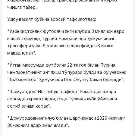
чиқишга тайёр.
Ушбу вазият бўйича асосий тафсилотлар:
"Ўзбекистонлик футболчи янги клубда 3 миллион евро
ишлаб топмоқчи, Туркия жамоаси эса ҳужумчининг
трансфери учун 8,5 миллион евро фойда кўришни
мақсад қилган".
"Ўтган мавсумда футболчи 22 та гол билан Туркия
чемпионатининг энг яхши тўпурари бўлди ва бу унвонни
'Трабзонспор' ҳужумчиси Пол Онуачу билан бўлишди".
"Шомуродов 'Истанбул' сафида 'Ромаъдан ижара
асосида ҳаракат қилди, ёзда Туркия клуби ўйинчини
сотиб олиши керак".
"Шомуродовнинг клуб билан шартномаси 2029-йилнинг
30-июнига қадар амал қилади".