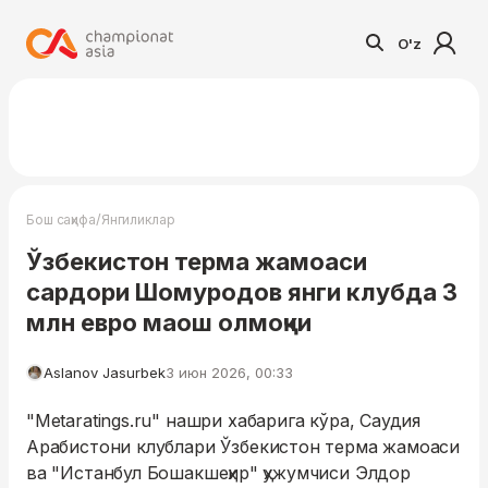
O'z
/
Бош саҳифа
Янгиликлар
Ўзбекистон терма жамоаси
сардори Шомуродов янги клубда 3
млн евро маош олмоқчи
Aslanov Jasurbek
3 июн 2026, 00:33
"Metaratings.ru" нашри хабарига кўра, Саудия
Арабистони клублари Ўзбекистон терма жамоаси
ва "Истанбул Бошакшеҳир" ҳужумчиси Элдор