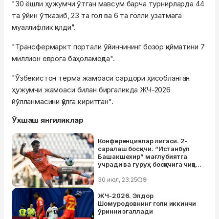
"30 ёшли ҳужумчи ўтган мавсум барча турнирларда 44
та ўйин ўтказиб, 23 та гол ва 6 та голли узатмага
муаллифлик қилди".
"Трансфермаркт портали ўйинчининг бозор қийматини 7
миллион еврога баҳоламоқда".
"Ўзбекистон терма жамоаси сардори ҳисобланган
ҳужумчи жамоаси билан биргаликда ЖЧ-2026
йўлланмасини қўлга киритган".
Ўхшаш янгиликлар
Конференциялар лигаси. 2-
саралаш босқичи. “Истанбул
Башакшехир” мағлубиятга
учради ва гуруҳ босқичига чиқа
олмади
30 июл, 23:25
9
ЖЧ-2026. Элдор
Шомуродовнинг голи иккинчи
ўринни эгаллади