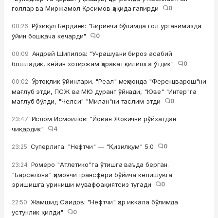
голлар ва Миржамол Қосимов ҳақида гапирди
0
Рўзиқул Бердиев: "Биринчи бўлимда гол урганимизда
00:26
ўйин бошқача кечарди"
0
Андрей Шипилов: "Учрашувни бироз асабий
00:09
бошладик, кейин хотиржам ҳаракат қилишга ўтдик"
0
Ўртоқлик ўйинлари. "Реал" меҳмонда "Ференцварош"ни
00:02
мағлуб этди, ПСЖ ва МЮ дуранг ўйнади, "Юве" "Интер"га
мағлуб бўлди, "Челси" "Милан"ни таслим этди
0
Ислом Исмоилов: "Йован Жокични рўйхатдан
23:47
чиқардик"
4
Суперлига. "Нефтчи" — "Қизилқум" 5:0
0
23:25
Ромеро "Атлетико"га ўтишга ваъда берган.
23:24
"Барселона" ҳимоячи трансфери бўйича келишувга
эришишга уриниши муваффақиятсиз тугади
0
Жамшид Саидов: "Нефтчи" ҳар иккала бўлимда
22:50
устунлик қилди"
0