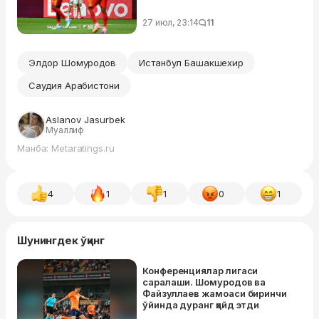
27 июл, 23:14
11
Элдор Шомуродов
Истанбул Башакшехир
Саудия Арабистони
Aslanov Jasurbek
Муаллиф
Манба: Metaratings.ru
4
1
1
0
1
Шунингдек ўқинг
Конференциялар лигаси
саралаши. Шомуродов ва
Файзуллаев жамоаси биринчи
ўйинда дуранг қайд этди