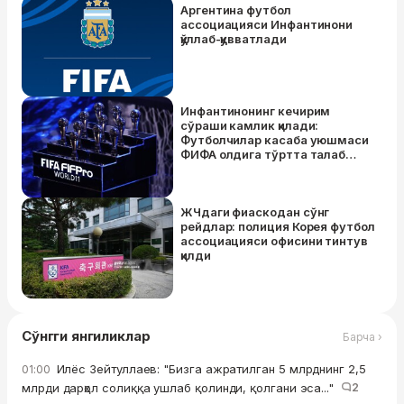
Аргентина футбол
ассоциацияси Инфантинони
қўллаб-қувватлади
Инфантинонинг кечирим
сўраши камлик қилади:
Футболчилар касаба уюшмаси
ФИФА олдига тўртта талаб
қўйди
ЖЧдаги фиаскодан сўнг
рейдлар: полиция Корея футбол
ассоциацияси офисини тинтув
қилди
Сўнгги янгиликлар
Барча ›
Илёс Зейтуллаев: "Бизга ажратилган 5 млрднинг 2,5
01:00
млрди дарҳол солиққа ушлаб қолинди, қолгани эса..."
2