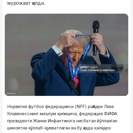
мурожаат қилди.
Норвегия футбол федерацияси (NFF) раҳбари Лизе
Клавенесснинг маълум қилишича, федерация ФИФА
президенти Жанни Инфантинога нисбатан йўлланган
шикоятни қўллаб-қувватлаган ва бу ҳақда халқаро