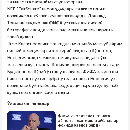
ташкилотга расмий мактуб юборган.
NFF "FairSquare" инсон ҳуқуқлари ташкилотининг
позициясини қўллаб-қувватлаган ҳолда, Дональд
Трампни тақдирлаш ФИФА уставидаги сиёсий
бетарафлик қоидаларига зид келишини текширишни
талаб қилган.
Лизе Клавенесснинг таъкидлашича, ушбу мактуб айрим
сиёсий реакцияларни келтириб чиқарган бўлса-да,
Норвегия жаҳон чемпионати якунланганидан сўнг
жараённи кузатиш ва босимни оширишда давом этади.
Будапештда бўлиб ўтган учрашувда ФИФА вакиллари
билан конструктив суҳбат ўтказилган ва Норвегия ўз
позицияси бўйича бошқа федерациялардан ҳам қўллаб-
қувватлов олгани қайд этилган.
Ўхшаш янгиликлар
ФИФА Инфантино шаънига
айтилган жанжалли айбловлар
фонида баёнот берди