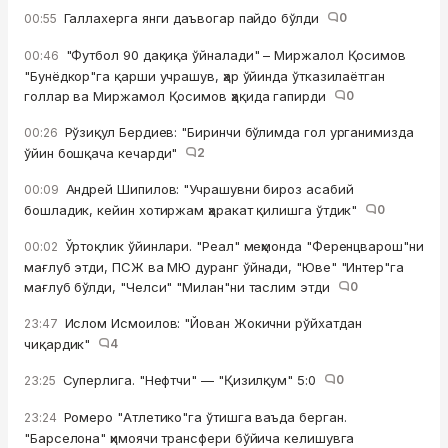
Галлахерга янги даъвогар пайдо бўлди
0
00:55
"Футбол 90 дақиқа ўйналади" – Миржалол Қосимов
00:46
"Бунёдкор"га қарши учрашув, ҳар ўйинда ўтказилаётган
голлар ва Миржамол Қосимов ҳақида гапирди
0
Рўзиқул Бердиев: "Биринчи бўлимда гол урганимизда
00:26
ўйин бошқача кечарди"
2
Андрей Шипилов: "Учрашувни бироз асабий
00:09
бошладик, кейин хотиржам ҳаракат қилишга ўтдик"
0
Ўртоқлик ўйинлари. "Реал" меҳмонда "Ференцварош"ни
00:02
мағлуб этди, ПСЖ ва МЮ дуранг ўйнади, "Юве" "Интер"га
мағлуб бўлди, "Челси" "Милан"ни таслим этди
0
Ислом Исмоилов: "Йован Жокични рўйхатдан
23:47
чиқардик"
4
Суперлига. "Нефтчи" — "Қизилқум" 5:0
0
23:25
Ромеро "Атлетико"га ўтишга ваъда берган.
23:24
"Барселона" ҳимоячи трансфери бўйича келишувга