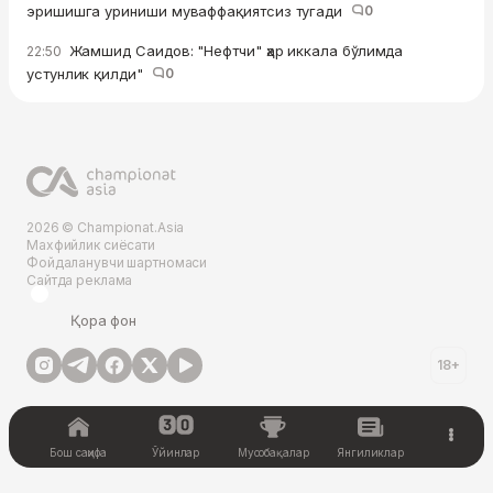
эришишга уриниши муваффақиятсиз тугади
0
Жамшид Саидов: "Нефтчи" ҳар иккала бўлимда
22:50
устунлик қилди"
0
2026 © Championat.Asia
Махфийлик сиёсати
Фойдаланувчи шартномаси
Сайтда реклама
Қора фон
18+
Бош саҳифа
Ўйинлар
Мусобақалар
Янгиликлар