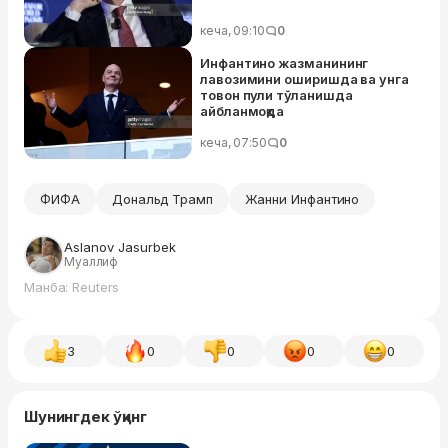
кеча, 09:10
0
Инфантино жазманининг
лавозимини оширишда ва унга
товон пули тўланишда
айбланмоқда
кеча, 07:50
0
ФИФА
Дональд Трамп
Жанни Инфантино
Aslanov Jasurbek
Муаллиф
Манба: Reuters
3
0
0
0
0
Шунингдек ўқинг