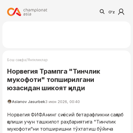
O'z
/
Бош саҳифа
Янгиликлар
Норвегия Трампга "Тинчлик
мукофоти" топширилгани
юзасидан шикоят қилди
Aslanov Jasurbek
3 июн 2026, 00:40
Норвегия ФИФАнинг сиёсий бетарафликни сақлаб
қолиши учун ташкилот раҳбариятига "Тинчлик
мукофоти"ни топширишни тўхтатиш бўйича