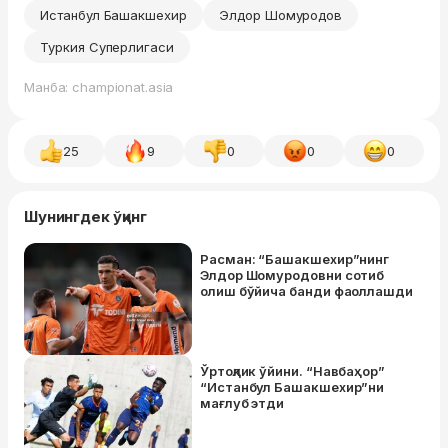
Истанбул Башакшехир
Элдор Шомуродов
Туркия Суперлигаси
Манба: championat.asia
25
9
0
0
0
Шунингдек ўқинг
Расман: “Башакшехир”нинг
Элдор Шомуродовни сотиб
олиш бўйича банди фаоллашди
Ўртоқлик ўйини. “Навбаҳор”
“Истанбул Башакшехир”ни
мағлуб этди