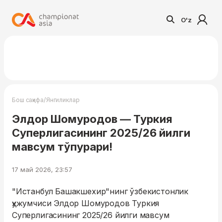
O'z
/
Бош саҳифа
Янгиликлар
Элдор Шомуродов — Туркия
Суперлигасининг 2025/26 йилги
мавсум тўпурари!
17 май 2026, 23:57
"Истанбул Башакшехир"нинг ўзбекистонлик
ҳужумчиси Элдор Шомуродов Туркия
Суперлигасининг 2025/26 йилги мавсум