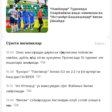
"Навбаҳор" Туркияда
Озарбайжон вице-чемпиони ва
"Истанбул Башакшеҳир" билан
ўйнайди
Сўнгги янгиликлар
Барча ›
Олис масофадан дарвоза тўққизлигини пойлаган
16:00
хавбек, дубль қайд этган ҳужумчи. Пролигада 13-турнинг энг
яхшилари аниқланди
0
"Бухоро" "Пахтакор" билан 0:2 ни 2:2 га ўзгартирган
15:36
баҳсдан ГАЛЕРЕЯ
1
“Ал Иттиҳод” уч мавсумдан сўнг Фабиньо билан
15:10
хайрлашди
0
"Милан" собиқ юлдузи Англиядан клуб сотиб олишга
14:45
яқин
0