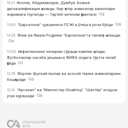
Козлов, Абдумажидов, Думбуя, Боакье
14:21
дисквалификация қилинди, бир қатор жамоалар вакиллари
жаримага тортилди — Тартиб-интизом қўмитаси
2
“Барселона” ҳужумчиси ПСЖга ўтишга рози бўлди
0
13:50
Флик ва Ямаль Родрини “Барселона”га таклиф қилишди
13:25
0
Инфантинонинг кечирим сўраши камлик қилади:
13:00
Футболчилар касаба уюшмаси ФИФА олдига тўртта талаб
қўйди
1
Форлан Уругвай ёшлар ва асосий терма жамоаларини
12:35
бошқаради
0
“Арсенал” ва “Манчестер Юнайтед” “Шахтёр” юлдузи
12:10
учун курашади
0