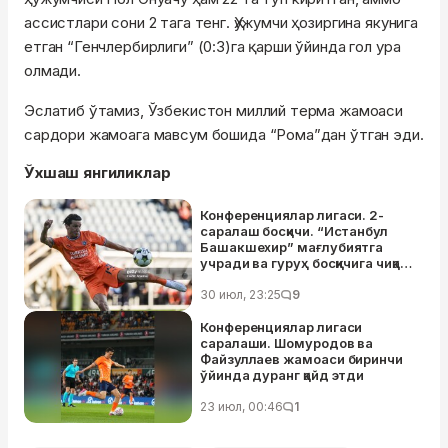
ассистлари сони 2 тага тенг. Ҳужумчи ҳозиргина якунига
етган “Генчлербирлиги” (0:3)га қарши ўйинда гол ура
олмади.
Эслатиб ўтамиз, Ўзбекистон миллий терма жамоаси
сардори жамоага мавсум бошида “Рома”дан ўтган эди.
Ўхшаш янгиликлар
Конференциялар лигаси. 2-
саралаш босқичи. “Истанбул
Башакшехир” мағлубиятга
учради ва гуруҳ босқичига чиқа
олмади
30 июл, 23:25
9
Конференциялар лигаси
саралаши. Шомуродов ва
Файзуллаев жамоаси биринчи
ўйинда дуранг қайд этди
23 июл, 00:46
1