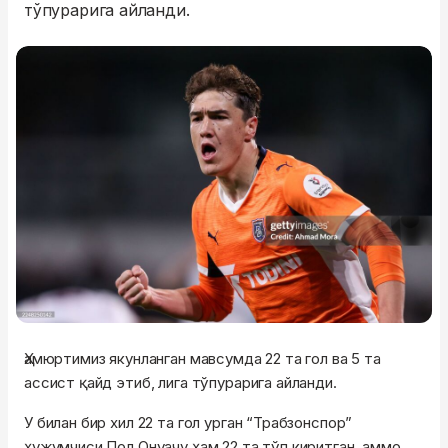
тўпурарига айланди.
Ҳамюртимиз якунланган мавсумда 22 та гол ва 5 та
ассист қайд этиб, лига тўпурарига айланди.
У билан бир хил 22 та гол урган “Трабзонспор”
ҳужумчиси Пол Онуачу ҳам 22 та тўп киритган, аммо