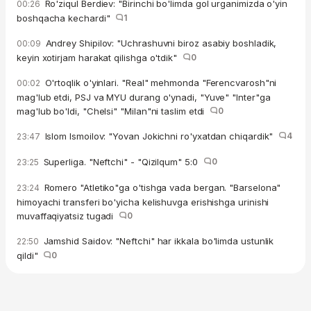
Ro'ziqul Berdiev: "Birinchi bo'limda gol urganimizda o'yin
00:26
boshqacha kechardi"
1
Andrey Shipilov: "Uchrashuvni biroz asabiy boshladik,
00:09
keyin xotirjam harakat qilishga o'tdik"
0
O'rtoqlik o'yinlari. "Real" mehmonda "Ferencvarosh"ni
00:02
mag'lub etdi, PSJ va MYU durang o'ynadi, "Yuve" "Inter"ga
mag'lub bo'ldi, "Chelsi" "Milan"ni taslim etdi
0
Islom Ismoilov: "Yovan Jokichni ro'yxatdan chiqardik"
4
23:47
Superliga. "Neftchi" - "Qizilqum" 5:0
0
23:25
Romero "Atletiko"ga o'tishga vada bergan. "Barselona"
23:24
himoyachi transferi bo'yicha kelishuvga erishishga urinishi
muvaffaqiyatsiz tugadi
0
Jamshid Saidov: "Neftchi" har ikkala bo'limda ustunlik
22:50
qildi"
0