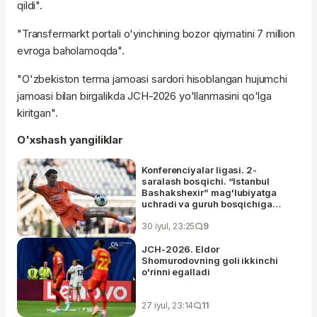
qildi".
"Transfermarkt portali o'yinchining bozor qiymatini 7 million
evroga baholamoqda".
"O'zbekiston terma jamoasi sardori hisoblangan hujumchi
jamoasi bilan birgalikda JCH-2026 yo'llanmasini qo'lga
kiritgan".
O'xshash yangiliklar
Konferenciyalar ligasi. 2-
saralash bosqichi. “Istanbul
Bashakshexir” mag'lubiyatga
uchradi va guruh bosqichiga
chiqa olmadi
30 iyul, 23:25
9
JCH-2026. Eldor
Shomurodovning goli ikkinchi
o'rinni egalladi
27 iyul, 23:14
11