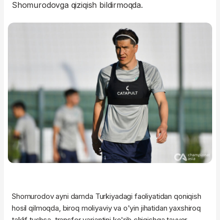
Shomurodovga qiziqish bildirmoqda.
Shomurodov ayni damda Turkiyadagi faoliyatidan qoniqish
hosil qilmoqda, biroq moliyaviy va o'yin jihatidan yaxshiroq
taklif tushsa, transfer variantini ko'rib chiqishga tayyor.