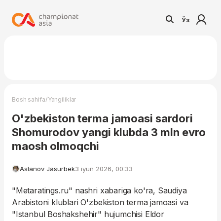
Ўз
/
Bosh sahifa
Yangiliklar
O'zbekiston terma jamoasi sardori
Shomurodov yangi klubda 3 mln evro
maosh olmoqchi
Aslanov Jasurbek
3 iyun 2026, 00:33
"Metaratings.ru" nashri xabariga ko'ra, Saudiya
Arabistoni klublari O'zbekiston terma jamoasi va
"Istanbul Boshakshehir" hujumchisi Eldor