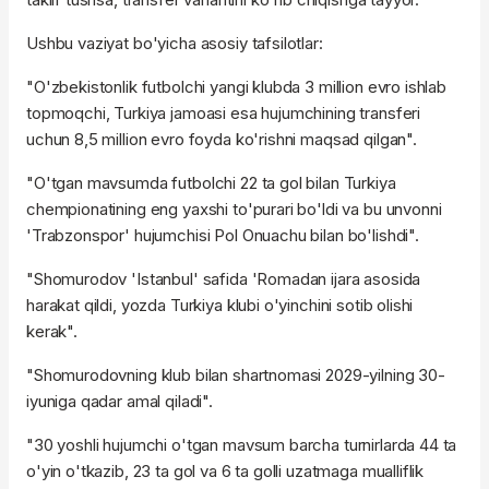
Ushbu vaziyat bo'yicha asosiy tafsilotlar:
"O'zbekistonlik futbolchi yangi klubda 3 million evro ishlab
topmoqchi, Turkiya jamoasi esa hujumchining transferi
uchun 8,5 million evro foyda ko'rishni maqsad qilgan".
"O'tgan mavsumda futbolchi 22 ta gol bilan Turkiya
chempionatining eng yaxshi to'purari bo'ldi va bu unvonni
'Trabzonspor' hujumchisi Pol Onuachu bilan bo'lishdi".
"Shomurodov 'Istanbul' safida 'Romadan ijara asosida
harakat qildi, yozda Turkiya klubi o'yinchini sotib olishi
kerak".
"Shomurodovning klub bilan shartnomasi 2029-yilning 30-
iyuniga qadar amal qiladi".
"30 yoshli hujumchi o'tgan mavsum barcha turnirlarda 44 ta
o'yin o'tkazib, 23 ta gol va 6 ta golli uzatmaga mualliflik