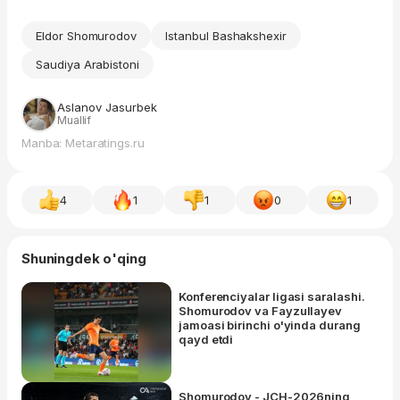
Eldor Shomurodov
Istanbul Bashakshexir
Saudiya Arabistoni
Aslanov Jasurbek
Muallif
Manba: Metaratings.ru
4
1
1
0
1
Shuningdek o'qing
Konferenciyalar ligasi saralashi.
Shomurodov va Fayzullayev
jamoasi birinchi o'yinda durang
qayd etdi
Shomurodov - JCH-2026ning