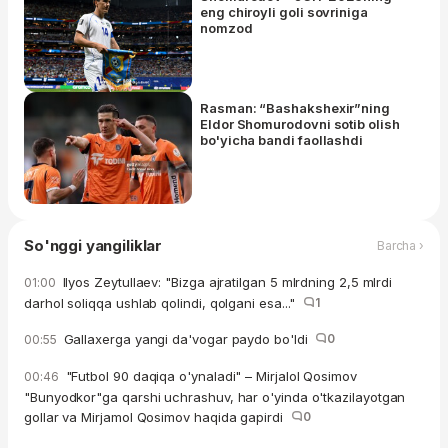
eng chiroyli goli sovriniga
nomzod
Rasman: “Bashakshexir”ning
Eldor Shomurodovni sotib olish
bo'yicha bandi faollashdi
So'nggi yangiliklar
Barcha ›
Ilyos Zeytullaev: "Bizga ajratilgan 5 mlrdning 2,5 mlrdi
01:00
darhol soliqqa ushlab qolindi, qolgani esa..."
1
Gallaxerga yangi da'vogar paydo bo'ldi
0
00:55
"Futbol 90 daqiqa o'ynaladi" – Mirjalol Qosimov
00:46
"Bunyodkor"ga qarshi uchrashuv, har o'yinda o'tkazilayotgan
gollar va Mirjamol Qosimov haqida gapirdi
0