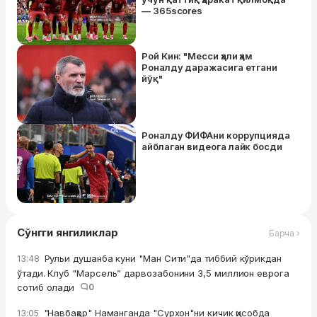
— 365scores
Рой Кин: "Месси ҳали ҳам
Роналду даражасига етгани
йўқ"
Роналду ФИФАни коррупцияда
айблаган видеога лайк босди
Сўнгги янгиликлар
Барча ›
Рульи душанба куни "Ман Сити"да тиббий кўрикдан
13:48
ўтади. Клуб "Марсель” дарвозабонини 3,5 миллион еврога
сотиб олади
0
"Навбаҳор" Наманганда "Сурхон"ни кичик ҳисобда
13:05