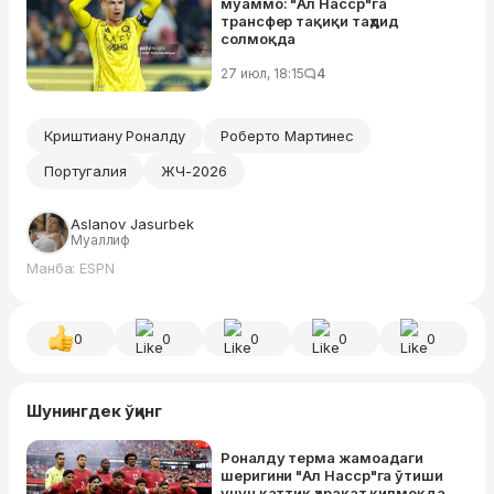
муаммо: "Ал Насср"га
трансфер тақиқи таҳдид
солмоқда
27 июл, 18:15
4
Криштиану Роналду
Роберто Мартинес
Португалия
ЖЧ-2026
Aslanov Jasurbek
Муаллиф
Манба: ESPN
0
0
0
0
0
Шунингдек ўқинг
Роналду терма жамоадаги
шеригини "Ал Наcср"га ўтиши
учун қаттиқ ҳаракат қилмоқда