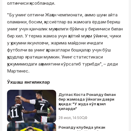
олтинчиси ҳисобланади.
"Бу унинг олтинчи Жаҳон чемпионати, аммо шуни айта
оламанки, босим, ҳиссиётлар ва жамоага ёрдам бериш
унинг учун қанчалик муҳимлиги бўйича у биринчиси билан
бир хил. У терма жамоа учун ҳаётий муҳим ўйинчи, чунки
у ҳужумни якунловчи, жарима майдони ичидаги
футболчи ва унинг ҳаракатлари бошқалар учун бўш
ҳудудлар яратиши мумкин. Унинг статистикаси
ҳужумимиздаги аҳамиятини кўрсатиб турибди", – деди
Мартинес.
Ўхшаш янгиликлар
Дуглас Коста Роналду билан
бир жамоада ўйнаган даври
ҳақида: "У жуда кўп ҳазил
қиларди”
28 июл, 14:50
0
Роналду клубида улкан