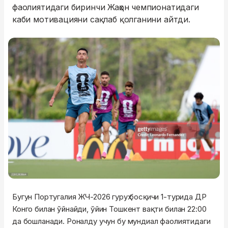
фаолиятидаги биринчи Жаҳон чемпионатидаги
каби мотивацияни сақлаб қолганини айтди.
Бугун Португалия ЖЧ-2026 гуруҳ босқичи 1-турида ДР
Конго билан ўйнайди, ўйин Тошкент вақти билан 22:00
да бошланади. Роналду учун бу мундиал фаолиятидаги