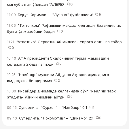
мағлуб этган ўйиндан ГАЛЕРЕЯ
0
Беҳруз Каримов — "Лугано" футболчиси!
9
12:09
"Тоттенхэм" Рафиньяни мақсад қилганди. Бразилиялик
12:06
бунга ўз жавобини берди
0
"Атлетико" Серлотни 40 миллион еврога сотишга тайёр
11:21
0
АФА президенти Скалонининг терма жамоадаги
10:40
келажаги ҳақида гапирди
2
"Навбаҳор" мухлиси Абдулло Аҳмедов яқинларига
10:25
ҳамдардлик билдирамиз
2
Инсайдер Диоманде келганидан сўнг "Реал"ни тарк
10:00
этадиган ўйинчи номини айтди
2
Суперлига. “Сурхон” – “Навбаҳор” 0:1
1
09:45
Суперлига. “Локомотив” – “Динамо” 2:1
0
09:40