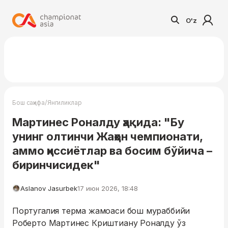
O'z
/
Бош саҳифа
Янгиликлар
Мартинес Роналду ҳақида: "Бу
унинг олтинчи Жаҳон чемпионати,
аммо ҳиссиётлар ва босим бўйича –
биринчисидек"
Aslanov Jasurbek
17 июн 2026, 18:48
Португалия терма жамоаси бош мураббийи
Роберто Мартинес Криштиану Роналду ўз