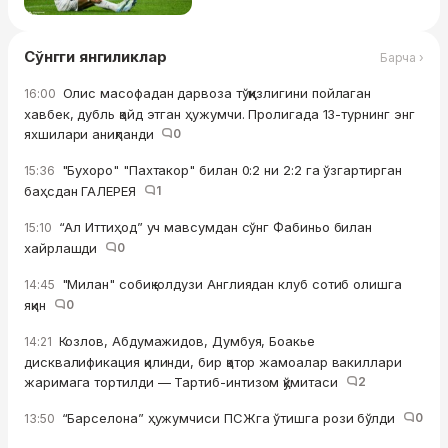
Сўнгги янгиликлар
Барча ›
Олис масофадан дарвоза тўққизлигини пойлаган
16:00
хавбек, дубль қайд этган ҳужумчи. Пролигада 13-турнинг энг
яхшилари аниқланди
0
"Бухоро" "Пахтакор" билан 0:2 ни 2:2 га ўзгартирган
15:36
баҳсдан ГАЛЕРЕЯ
1
“Ал Иттиҳод” уч мавсумдан сўнг Фабиньо билан
15:10
хайрлашди
0
"Милан" собиқ юлдузи Англиядан клуб сотиб олишга
14:45
яқин
0
Козлов, Абдумажидов, Думбуя, Боакье
14:21
дисквалификация қилинди, бир қатор жамоалар вакиллари
жаримага тортилди — Тартиб-интизом қўмитаси
2
“Барселона” ҳужумчиси ПСЖга ўтишга рози бўлди
0
13:50