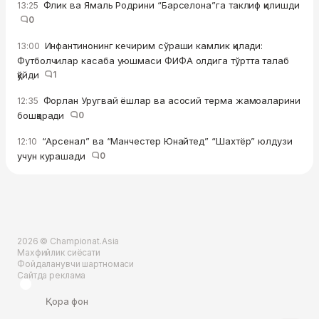
Флик ва Ямаль Родрини “Барселона”га таклиф қилишди
13:25
0
Инфантинонинг кечирим сўраши камлик қилади:
13:00
Футболчилар касаба уюшмаси ФИФА олдига тўртта талаб
қўйди
1
Форлан Уругвай ёшлар ва асосий терма жамоаларини
12:35
бошқаради
0
“Арсенал” ва “Манчестер Юнайтед” “Шахтёр” юлдузи
12:10
учун курашади
0
2026 © Championat.Asia
Махфийлик сиёсати
Фойдаланувчи шартномаси
Сайтда реклама
Қора фон