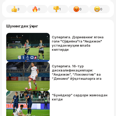
3
0
1
0
0
Шунингдек ўқинг
Суперлига. Дориевнинг ягона
голи "Сўғдиёна"га "Андижон"
устидан муҳим ғалаба
келтирди
Суперлига. 16-тур
дисквалификациялари:
“Андижон”, “Локомотив” ва
“Динамо” йўқотишларга эга
“Бунёдкор” сардори жамоадан
кетди