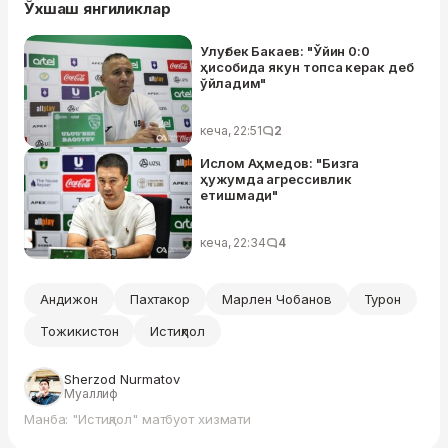
Ўхшаш янгиликлар
Улуғбек Бакаев: "Ўйин 0:0
ҳисобида якун топса керак деб
ўйладим"
кеча, 22:51
2
Ислом Аҳмедов: "Бизга
ҳужумда агрессивлик
етишмади"
кеча, 22:34
4
Андижон
Пахтакор
Марлен Чобанов
Турон
Тожикистон
Истиқлол
Sherzod Nurmatov
Муаллиф
Манба: "Истиқлол" матбуот хизмати