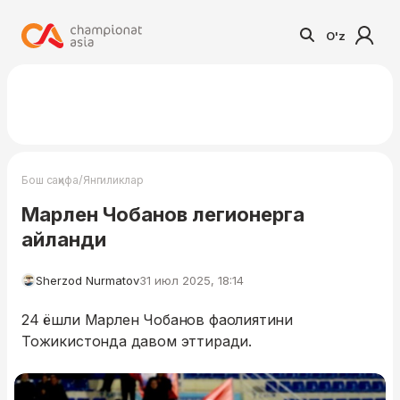
O'z
/
Бош саҳифа
Янгиликлар
Марлен Чобанов легионерга
айланди
Sherzod Nurmatov
31 июл 2025, 18:14
24 ёшли Марлен Чобанов фаолиятини
Тожикистонда давом эттиради.