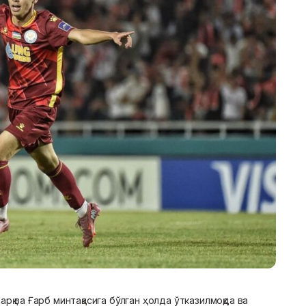
қ ва Ғарб минтақасига бўлган ҳолда ўтказилмоқда ва