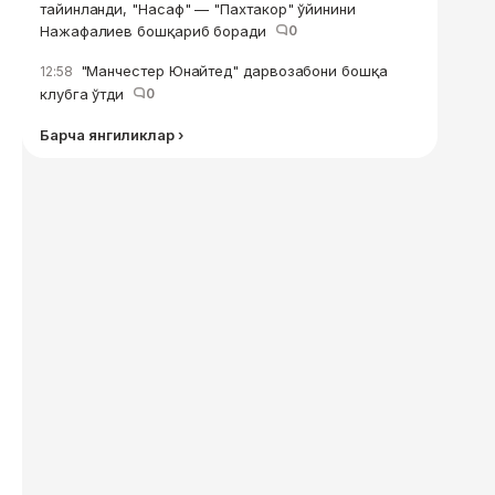
тайинланди, "Насаф" — "Пахтакор" ўйинини
Нажафалиев бошқариб боради
0
"Манчестер Юнайтед" дарвозабони бошқа
12:58
клубга ўтди
0
Барча янгиликлар ›