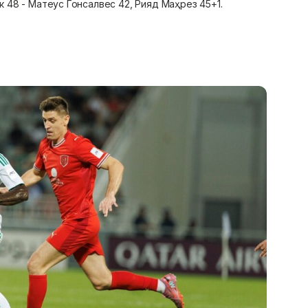
48 - Матеус Гонсалвес 42, Рияд Маҳрез 45+1.