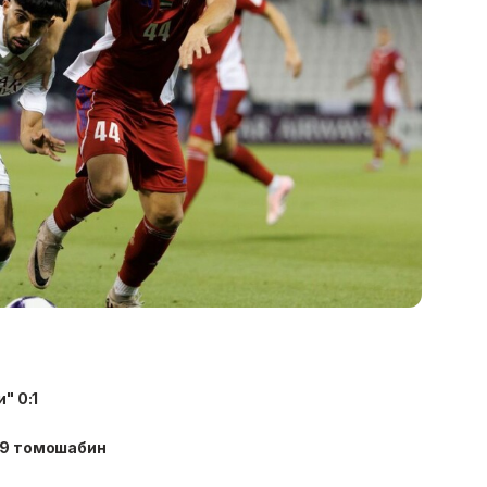
" 0:1
79 томошабин