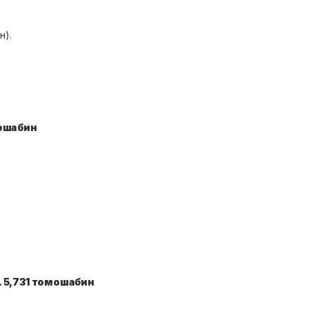
н).
мошабин
. 5,731 томошабин