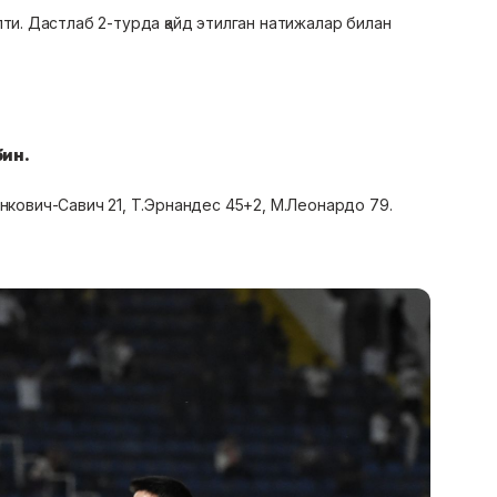
пти. Дастлаб 2-турда қайд этилган натижалар билан
бин.
линкович-Савич 21, Т.Эрнандес 45+2, М.Леонардо 79.