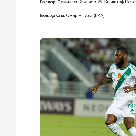
Голлар:
Эдмилсон Жуниор 25, Кшиштоф Пётек 
Бош ҳакам
: Омар Ал Али (БАА)