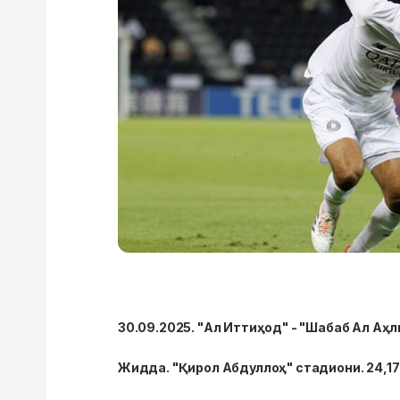
30.09.2025. "Ал Иттиҳод" - "Шабаб Ал Аҳли
Жидда. "Қирол Абдуллоҳ" стадиони. 24,1