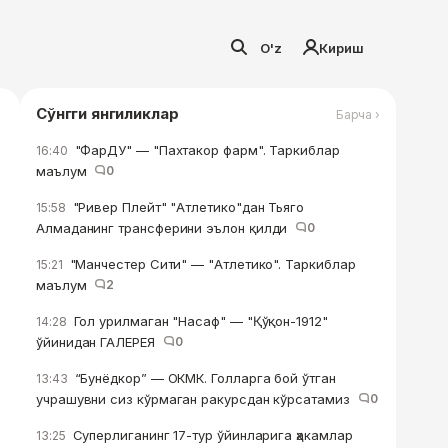
O'z
Кириш
Сўнгги янгиликлар
Барча ›
"ФарДУ" — "Пахтакор фарм". Таркиблар
16:40
маълум
0
"Ривер Плейт" "Атлетико"дан Тьяго
15:58
Алмаданинг трансферини эълон қилди
0
"Манчестер Сити" — "Атлетико". Таркиблар
15:21
маълум
2
Гол урилмаган "Насаф" — "Қўқон-1912"
14:28
ўйинидан ГАЛЕРЕЯ
0
“Бунёдкор” — ОКМК. Голларга бой ўтган
13:43
учрашувни сиз кўрмаган ракурсдан кўрсатамиз
0
Суперлиганинг 17-тур ўйинларига ҳакамлар
13:25