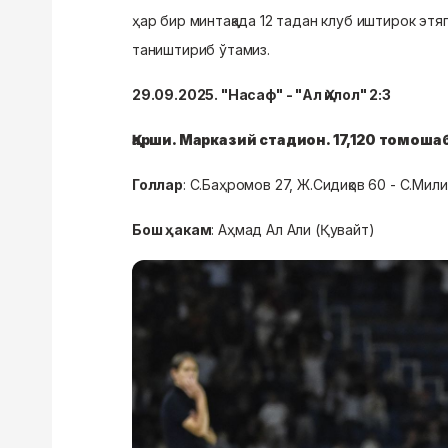
ҳар бир минтақада 12 тадан клуб иштирок этя
таништириб ўтамиз.
29.09.2025. "Насаф" - "Ал Ҳилол" 2:3
Қарши. Марказий стадион. 17,120 томоша
Голлар
: С.Баҳромов 27, Ж.Сидиқов 60 - С.Ми
Бош ҳакам
: Аҳмад Ал Али (Қувайт)