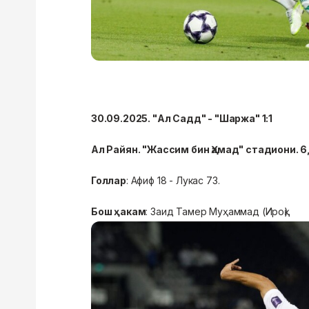
30.09.2025. "Ал Садд" - "Шаржа" 1:1
Ал Райян. "Жассим бин Ҳамад" стадиони. 
Голлар
: Афиф 18 - Лукас 73.
Бош ҳакам
: Заид Тамер Муҳаммад (Ироқ).