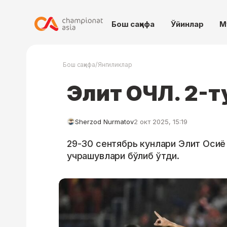
Бош саҳифа
Ўйинлар
М
/
Бош саҳифа
Янгиликлар
Элит ОЧЛ. 2-т
Sherzod Nurmatov
2 окт 2025, 15:19
29-30 сентябрь кунлари Элит Осиё
учрашувлари бўлиб ўтди.