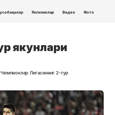
усобақалар
Янгиликлар
Видео
Фото
ур якунлари
 Чемпионлар Лигасининг 2-тур