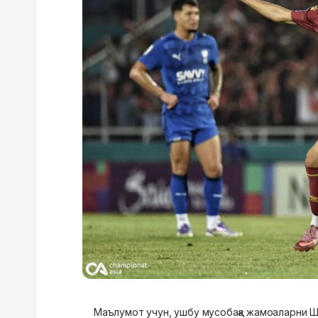
Маълумот учун, ушбу мусобақа жамоаларни Шар