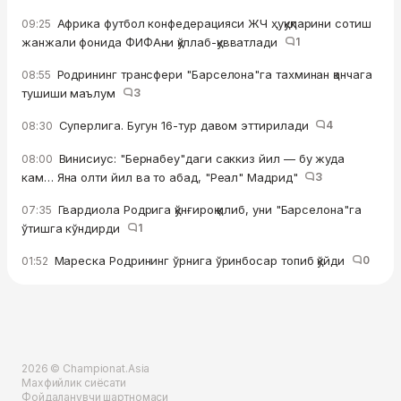
Африка футбол конфедерацияси ЖЧ ҳуқуқларини сотиш
09:25
жанжали фонида ФИФАни қўллаб-қувватлади
1
Родрининг трансфери "Барселона"га тахминан қанчага
08:55
тушиши маълум
3
Суперлига. Бугун 16-тур давом эттирилади
4
08:30
Винисиус: "Бернабеу"даги саккиз йил — бу жуда
08:00
кам… Яна олти йил ва то абад, "Реал" Мадрид"
3
Гвардиола Родрига қўнғироқ қилиб, уни "Барселона"га
07:35
ўтишга кўндирди
1
Мареска Родрининг ўрнига ўринбосар топиб қўйди
0
01:52
2026 © Championat.Asia
Махфийлик сиёсати
Фойдаланувчи шартномаси