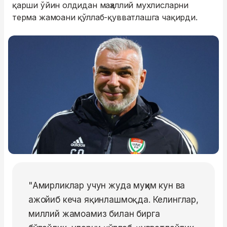
қарши ўйин олдидан маҳаллий мухлисларни
терма жамоани қўллаб-қувватлашга чақирди.
"Амирликлар учун жуда муҳим кун ва
ажойиб кеча яқинлашмоқда. Келинглар,
миллий жамоамиз билан бирга