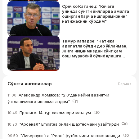
Сречко Катанец: "Кечаги
ўйинда сўнгги йилларда амалга
оширган барча ишларимизнинг
натижасини кўрдим"
Тимур Кападзе: "Натижа
адолатли бўлди деб ўйлайман,
ЖЧга чиққанимиздан сўнг ҳам
бош мураббий бўлиб қолишга
умид қиламан"
Сўнгги янгиликлар
Барча ›
Александр Хомяков: "2:0'дан кейин вазиятни
11:00
ўнглашимизга ишонмагандим"
1
Пролига. 14-тур ҳакамлари маълум
0
10:49
"Арсенал" Emirates билан шартномани узайтирди
0
10:20
"Ливерпуль"га "Реал" футболчиси таклиф қилинди
0
09:50