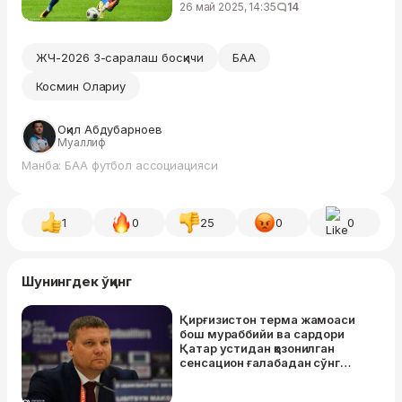
26 май 2025, 14:35
14
ЖЧ-2026 3-саралаш босқичи
БАА
Космин Олариу
Оқил Абдубарноев
Муаллиф
Манба: БАА футбол ассоциацияси
1
0
25
0
0
Шунингдек ўқинг
Қирғизистон терма жамоаси
бош мураббийи ва сардори
Қатар устидан қозонилган
сенсацион ғалабадан сўнг
нималар деди?