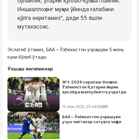
бўлайлик, уларни қўллаб-қувватлайлик.
Иншааллоҳ энг муҳим ўйинда ғалабани
қўлга киритамиз", деди 55 ёшли
мутахассис.
Эслатиб ўтамиз, БАА – Ўзбекистон учрашуви 5 июнь
куни бўлиб ўтади.
Ўхшаш янгиликлар
ЖЧ-2026 саралаш босқичи.
Ўзбекистон Қатарни йирик
ҳисобда мағлубиятга учратди
10 июн 2025, 20:44
480
БАА – Ўзбекистон учрашуви
учун чипталар сотувга чиқди