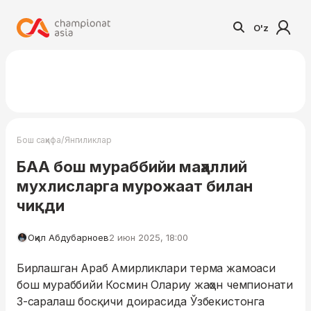
O'z
/
Бош саҳифа
Янгиликлар
БАА бош мураббийи маҳаллий
мухлисларга мурожаат билан
чиқди
Оқил Абдубарноев
2 июн 2025, 18:00
Бирлашган Араб Амирликлари терма жамоаси
бош мураббийи Космин Олариу жаҳон чемпионати
3-саралаш босқичи доирасида Ўзбекистонга