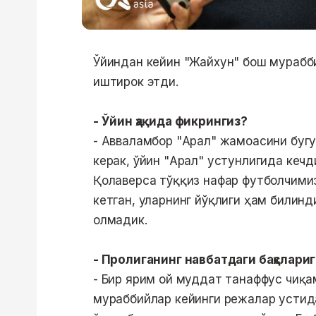
Ўйиндан кейин "Жайхун" бош мурабб
иштирок этди.
- Ўйин ҳақида фикрингиз?
- Авваламбор "Арал" жамоасини бугу
керак, ўйин "Арал" устунлигида кеч
Қолаверса тўққиз нафар футболчими
кетган, уларнинг йўқлиги ҳам билинд
олмадик.
- Пролиганинг навбатдаги баҳслариг
- Бир ярим ой муддат танаффус чиқа
мураббийлар кейинги режалар устида