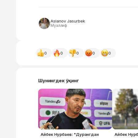
Aslanov Jasurbek
Муаллиф
0
0
0
0
0
Шунингдек ўқинг
Айбек Нурбаев: "Дурангдан
Айбек Нурб