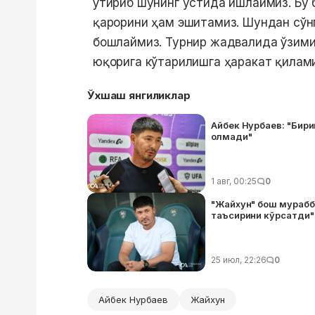
ўтириб шунинг устида ишлаймиз. Бу
қарорини ҳам эшитамиз. Шундан сўн
бошлаймиз. Турнир жадвалида ўзими
юқорига кўтарилишга ҳаракат қилами
Ўхшаш янгиликлар
Айбек Нурбаев: "Бир
олмади"
1 авг, 00:25
0
"Жайхун" бош мурабб
таъсирини кўрсатди"
25 июл, 22:26
0
Айбек Нурбаев
Жайхун