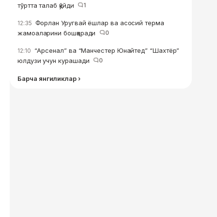
тўртта талаб қўйди
1
Форлан Уругвай ёшлар ва асосий терма
12:35
жамоаларини бошқаради
0
“Арсенал” ва “Манчестер Юнайтед” “Шахтёр”
12:10
юлдузи учун курашади
0
Барча янгиликлар ›