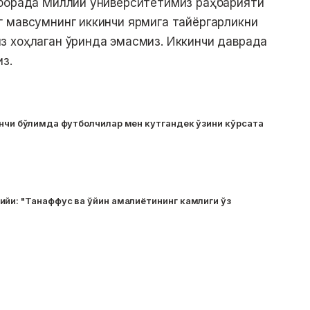
 борада Миллий университетимиз раҳбарияти
г мавсумнинг иккинчи ярмига тайёргарликни
з хоҳлаган ўринда эмасмиз. Иккинчи даврада
з.
инчи бўлимда футболчилар мен кутгандек ўзини кўрсата
ийи: "Танаффус ва ўйин амалиётининг камлиги ўз