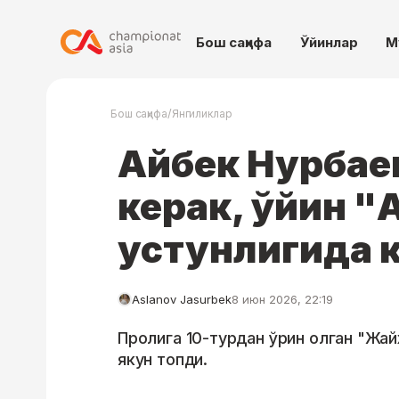
Бош саҳифа
Ўйинлар
М
/
Бош саҳифа
Янгиликлар
Айбек Нурбае
керак, ўйин "
устунлигида 
Aslanov Jasurbek
8 июн 2026, 22:19
Пролига 10-турдан ўрин олган "Жайх
якун топди.