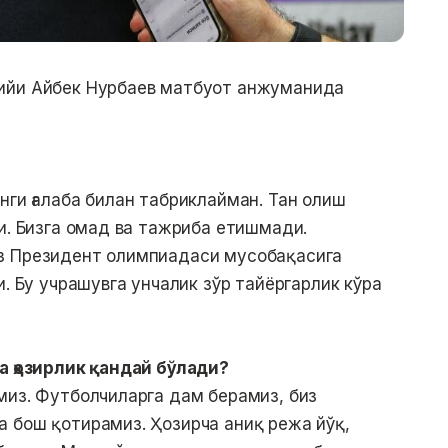
ийи Айбек Нурбаев матбуот анжуманида
нги ғалаба билан табриклайман. Тан олиш
ди. Бизга омад ва тажриба етишмади.
з Президент олимпиадаси мусобақасига
и. Бу учрашувга унчалик зўр тайёргарлик кўра
а ҳозирлик қандай бўлади?
миз. Футболчиларга дам берамиз, биз
 бош қотирамиз. Ҳозирча аниқ режа йўқ,