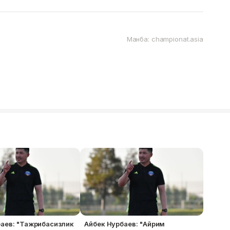
Манба: championat.asia
аев: "Тажрибасизлик
Айбек Нурбаев: "Айрим