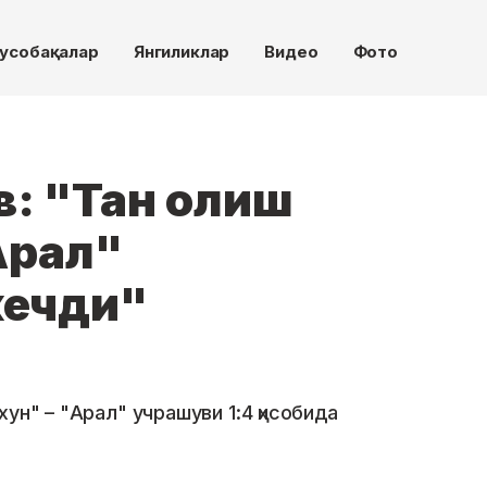
усобақалар
Янгиликлар
Видео
Фото
в: "Тан олиш
Арал"
кечди"
ун" – "Арал" учрашуви 1:4 ҳисобида