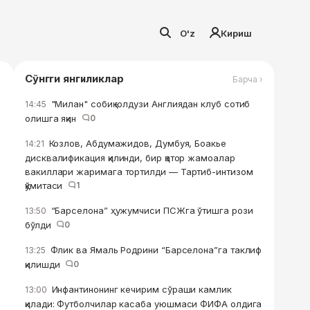
O'z
Кириш
Сўнгги янгиликлар
Барча ›
"Милан" собиқ юлдузи Англиядан клуб сотиб
14:45
олишга яқин
0
Козлов, Абдумажидов, Думбуя, Боакье
14:21
дисквалификация қилинди, бир қатор жамоалар
вакиллари жаримага тортилди — Тартиб-интизом
қўмитаси
1
“Барселона” ҳужумчиси ПСЖга ўтишга рози
13:50
бўлди
0
Флик ва Ямаль Родрини “Барселона”га таклиф
13:25
қилишди
0
Инфантинонинг кечирим сўраши камлик
13:00
қилади: Футболчилар касаба уюшмаси ФИФА олдига