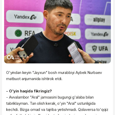
O'yindan keyin "Jayxun" bosh murabbiyi Aybek Nurbaev
matbuot anjumanida ishtirok etdi.
- O'yin haqida fikringiz?
- Avvalambor "Aral" jamoasini bugungi g'alaba bilan
tabriklayman. Tan olish kerak, o'yin "Aral" ustunligida
kechdi. Bizga omad va tajriba yetishmadi. Qolaversa to'qqiz