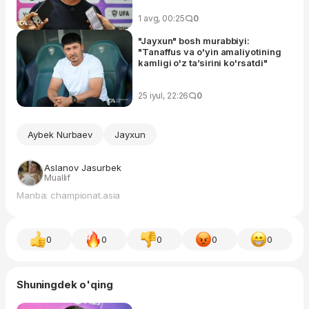
1 avg, 00:25
0
"Jayxun" bosh murabbiyi:
"Tanaffus va o'yin amaliyotining
kamligi o'z ta’sirini ko'rsatdi"
25 iyul, 22:26
0
Aybek Nurbaev
Jayxun
Aslanov Jasurbek
Muallif
Manba: championat.asia
0
0
0
0
0
Shuningdek o'qing