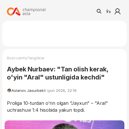
Ўз
/
Bosh sahifa
Yangiliklar
Aybek Nurbaev: "Tan olish kerak,
o'yin "Aral" ustunligida kechdi"
Aslanov Jasurbek
8 iyun 2026, 22:19
Proliga 10-turdan o'rin olgan "Jayxun" – "Aral"
uchrashuvi 1:4 hisobida yakun topdi.