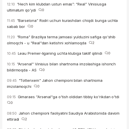
“Hech kim klubdan ustun emas”: “Real” Vinisiusga
12:10
ultimatum qo'ydi
0
“Barselona” Rodri uchun kurashdan chiqdi: bunga uchta
11:45
sabab bor
0
"Roma" Braziliya terma jamoasi yulduzini safiga qo'shib
11:20
olmoqchi - u "Real"dan ketishni xohlamoqda
2
Leau Premer-liganing uchta klubiga taklif qilindi
0
10:45
"Arsenal" Vinisius bilan shartnoma imzolashiga ishonch
10:15
bildirmoqda - AS
0
"Tottenxem" Jahon chempioni bilan shartnoma
09:45
imzolamoqchi
0
Gimaraes "Arsenal"ga o'tish oldidan tibbiy ko'rikdan o'tdi
09:15
0
Jahon chempioni faoliyatini Saudiya Arabistonida davom
08:50
ettiradi
2