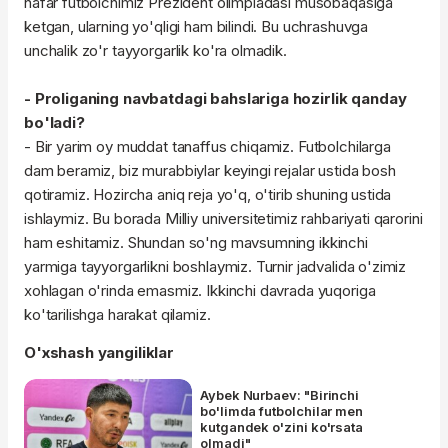
nafar futbolchimiz Prezident olimpiadasi musobaqasiga
ketgan, ularning yo'qligi ham bilindi. Bu uchrashuvga
unchalik zo'r tayyorgarlik ko'ra olmadik.
- Proliganing navbatdagi bahslariga hozirlik qanday
bo'ladi?
- Bir yarim oy muddat tanaffus chiqamiz. Futbolchilarga
dam beramiz, biz murabbiylar keyingi rejalar ustida bosh
qotiramiz. Hozircha aniq reja yo'q, o'tirib shuning ustida
ishlaymiz. Bu borada Milliy universitetimiz rahbariyati qarorini
ham eshitamiz. Shundan so'ng mavsumning ikkinchi
yarmiga tayyorgarlikni boshlaymiz. Turnir jadvalida o'zimiz
xohlagan o'rinda emasmiz. Ikkinchi davrada yuqoriga
ko'tarilishga harakat qilamiz.
O'xshash yangiliklar
Aybek Nurbaev: "Birinchi
bo'limda futbolchilar men
kutgandek o'zini ko'rsata
olmadi"