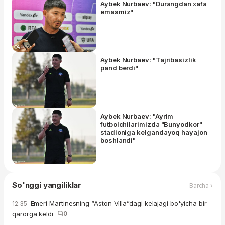
Aybek Nurbaev: "Durangdan xafa
emasmiz"
Aybek Nurbaev: "Tajribasizlik
pand berdi"
Aybek Nurbaev: "Ayrim
futbolchilarimizda "Bunyodkor"
stadioniga kelgandayoq hayajon
boshlandi"
So'nggi yangiliklar
Barcha ›
Emeri Martinesning “Aston Villa”dagi kelajagi bo'yicha bir
12:35
qarorga keldi
0