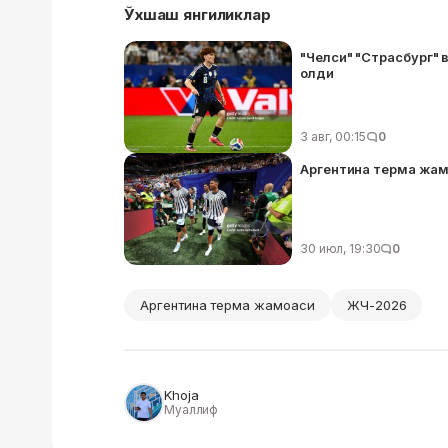
Ўхшаш янгиликлар
"Челси" "Страсбург" 
олди
3 авг, 00:15
0
Аргентина терма жам
30 июл, 19:30
0
Аргентина терма жамоаси
ЖЧ-2026
Khoja
Муаллиф