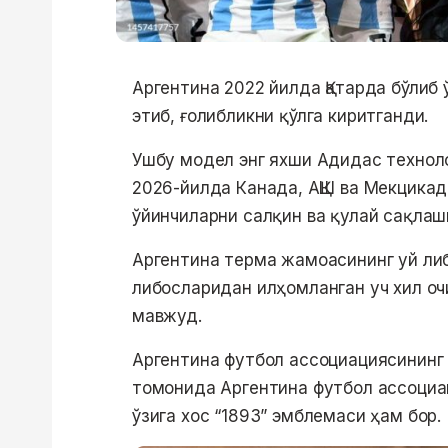
Аргентина 2022 йилда Қатарда бўлиб
этиб, ғолибликни қўлга киритганди.
Ушбу модел энг яхши Адидас технол
2026-йилда Канада, АҚШ ва Мекцикад
ўйинчиларни салқин ва қулай сақлаш
Аргентина терма жамоасининг уй либ
либосларидан илҳомланган уч хил оч
мавжуд.
Аргентина футбол ассоциациясининг 
томонида Аргентина футбол ассоциа
ўзига хос “1893” эмблемаси ҳам бор.