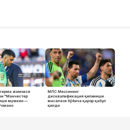
 терма жамоаси
МЛС Мессининг
ни "Манчестер
дисквалификация қилиниши
тиши мумкин —
масаласи бўйича қарор қабул
Романо
қилди