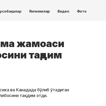
усобақалар
Янгиликлар
Видео
Фото
рма жамоаси
сини тақдим
сика ва Канадада бўлиб ўтадиган
либосини тақдим этди.