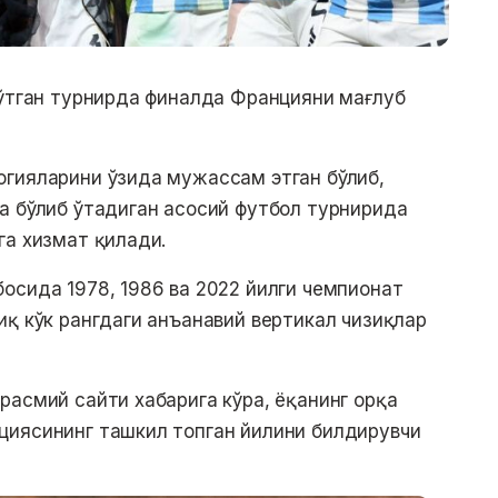
 ўтган турнирда финалда Францияни мағлуб
огияларини ўзида мужассам этган бўлиб,
а бўлиб ўтадиган асосий футбол турнирида
га хизмат қилади.
осида 1978, 1986 ва 2022 йилги чемпионат
иқ кўк рангдаги анъанавий вертикал чизиқлар
расмий сайти хабарига кўра, ёқанинг орқа
циясининг ташкил топган йилини билдирувчи