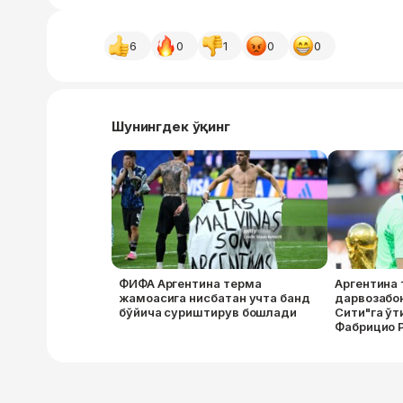
6
0
1
0
0
Шунингдек ўқинг
ФИФА Аргентина терма
Аргентина
жамоасига нисбатан учта банд
дарвозабо
бўйича суриштирув бошлади
Сити"га ў
Фабрицио 