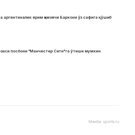
ва аргентиналик ярим ҳимоячи Баркони ўз сафига қўшиб
оаси посбони "Манчестер Сити"га ўтиши мумкин
Манба: sports.ru