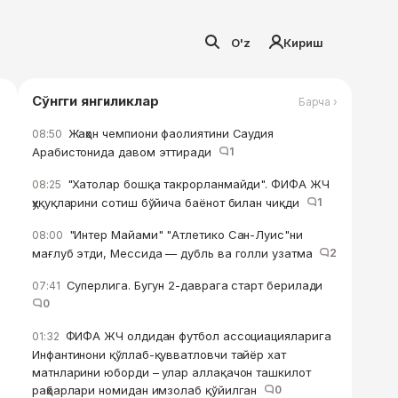
O'z
Кириш
Сўнгги янгиликлар
Барча ›
Жаҳон чемпиони фаолиятини Саудия
08:50
Арабистонида давом эттиради
1
"Хатолар бошқа такрорланмайди". ФИФА ЖЧ
08:25
ҳуқуқларини сотиш бўйича баёнот билан чиқди
1
"Интер Майами" "Атлетико Сан-Луис"ни
08:00
мағлуб этди, Мессида — дубль ва голли узатма
2
Суперлига. Бугун 2-даврага старт берилади
07:41
0
ФИФА ЖЧ олдидан футбол ассоциацияларига
01:32
Инфантинони қўллаб-қувватловчи тайёр хат
матнларини юборди – улар аллақачон ташкилот
раҳбарлари номидан имзолаб қўйилган
0