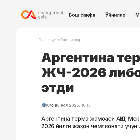
Бош саҳифа
Ўйинлар
М
/
Бош саҳифа
Янгиликлар
Аргентина те
ЖЧ-2026 либо
этди
Khoja
6 ноя 2025, 10:13
Аргентина терма жамоаси АҚШ, Мек
2026 йилги жаҳон чемпионати учун 