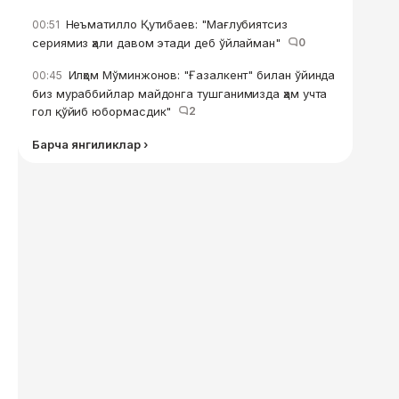
Неъматилло Қутибаев: "Мағлубиятсиз
00:51
сериямиз ҳали давом этади деб ўйлайман"
0
Илҳом Мўминжонов: "Ғазалкент" билан ўйинда
00:45
биз мураббийлар майдонга тушганимизда ҳам учта
гол қўйиб юбормасдик"
2
Барча янгиликлар ›