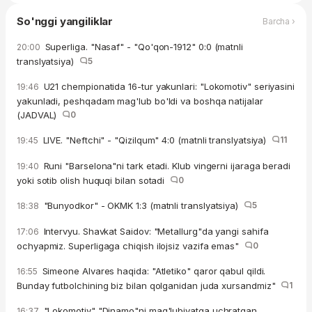
So'nggi yangiliklar
Barcha ›
Superliga. "Nasaf" - "Qo'qon-1912" 0:0 (matnli
20:00
translyatsiya)
5
U21 chempionatida 16-tur yakunlari: "Lokomotiv" seriyasini
19:46
yakunladi, peshqadam mag'lub bo'ldi va boshqa natijalar
(JADVAL)
0
LIVE. "Neftchi" - "Qizilqum" 4:0 (matnli translyatsiya)
11
19:45
Runi "Barselona"ni tark etadi. Klub vingerni ijaraga beradi
19:40
yoki sotib olish huquqi bilan sotadi
0
"Bunyodkor" - OKMK 1:3 (matnli translyatsiya)
5
18:38
Intervyu. Shavkat Saidov: "Metallurg"da yangi sahifa
17:06
ochyapmiz. Superligaga chiqish ilojsiz vazifa emas"
0
Simeone Alvares haqida: "Atletiko" qaror qabul qildi.
16:55
Bunday futbolchining biz bilan qolganidan juda xursandmiz"
1
"Lokomotiv" "Dinamo"ni mag'lubiyatga uchratgan
16:37