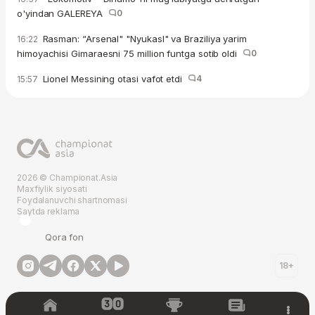
o'yindan GALEREYA
0
Rasman: “Arsenal" "Nyukasl" va Braziliya yarim
16:22
himoyachisi Gimaraesni 75 million funtga sotib oldi
0
Lionel Messining otasi vafot etdi
4
15:57
2026 © Championat.Asia
Maxfiylik siyosati
Foydalanuvchi shartnomasi
Saytda reklama
Qora fon
18+