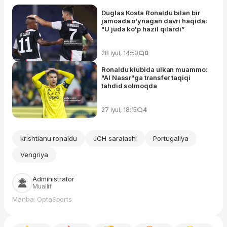
Duglas Kosta Ronaldu bilan bir
jamoada o'ynagan davri haqida:
"U juda ko'p hazil qilardi”
28 iyul, 14:50
0
Ronaldu klubida ulkan muammo:
"Al Nassr"ga transfer taqiqi
tahdid solmoqda
27 iyul, 18:15
4
krishtianu ronaldu
JCH saralashi
Portugaliya
Vengriya
Administrator
Muallif
Manba: OptaSports