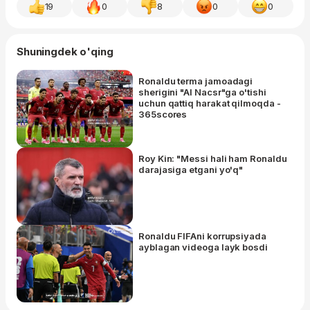
19
0
8
0
0
Shuningdek o'qing
Ronaldu terma jamoadagi
sherigini "Al Nacsr"ga o'tishi
uchun qattiq harakat qilmoqda -
365scores
Roy Kin: "Messi hali ham Ronaldu
darajasiga etgani yo'q"
Ronaldu FIFAni korrupsiyada
ayblagan videoga layk bosdi