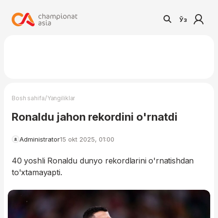
Ўз
/
Bosh sahifa
Yangiliklar
Ronaldu jahon rekordini o'rnatdi
Administrator
15 okt 2025, 01:00
40 yoshli Ronaldu dunyo rekordlarini o'rnatishdan
to'xtamayapti.