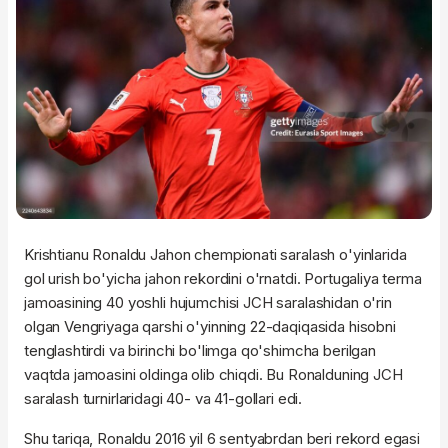
Krishtianu Ronaldu Jahon chempionati saralash o'yinlarida
gol urish bo'yicha jahon rekordini o'rnatdi. Portugaliya terma
jamoasining 40 yoshli hujumchisi JCH saralashidan o'rin
olgan Vengriyaga qarshi o'yinning 22-daqiqasida hisobni
tenglashtirdi va birinchi bo'limga qo'shimcha berilgan
vaqtda jamoasini oldinga olib chiqdi. Bu Ronalduning JCH
saralash turnirlaridagi 40- va 41-gollari edi.
Shu tariqa, Ronaldu 2016 yil 6 sentyabrdan beri rekord egasi