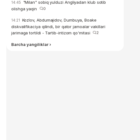
"Milan" sobiq yulduzi Angliyadan klub sotib
14:45
olishga yaqin
0
Kozlov, Abdumajidov, Dumbuya, Boake
14:21
diskvalifikaciya qilindi, bir qator jamoalar vakillari
jarimaga tortildi - Tartib-intizom qo'mitasi
2
Barcha yangiliklar ›