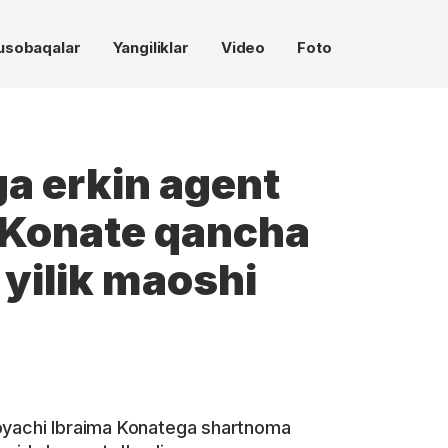
usobaqalar
Yangiliklar
Video
Foto
a erkin agent
n Konate qancha
 yilik maoshi
moyachi Ibraima Konatega shartnoma