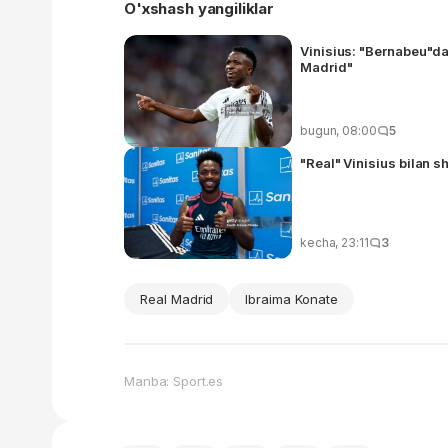
O'xshash yangiliklar
Vinisius: "Bernabeu"dag
Madrid"
bugun, 08:00
5
"Real" Vinisius bilan s
kecha, 23:11
3
Real Madrid
Ibraima Konate
Manba: Sport.es