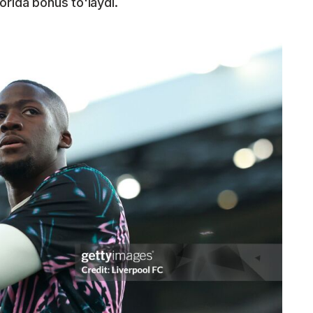
orida bonus to'laydi.