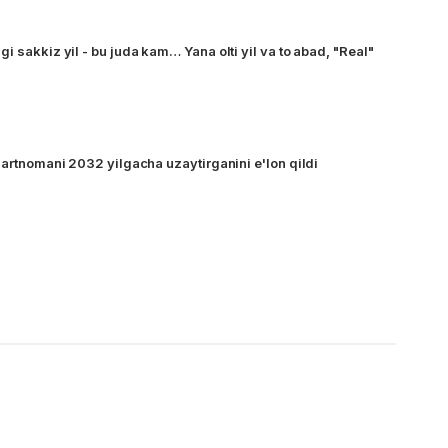
i sakkiz yil - bu juda kam… Yana olti yil va to abad, "Real"
hartnomani 2032 yilgacha uzaytirganini e'lon qildi