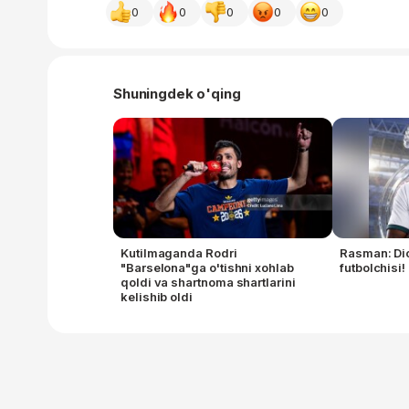
0
0
0
0
0
Shuningdek o'qing
Kutilmaganda Rodri
Rasman: Di
"Barselona"ga o'tishni xohlab
futbolchisi!
qoldi va shartnoma shartlarini
kelishib oldi