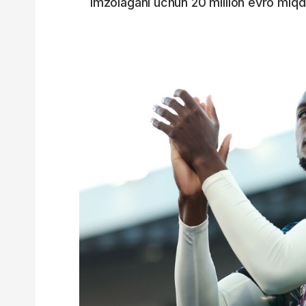
imzolagani uchun 20 million evro miqd