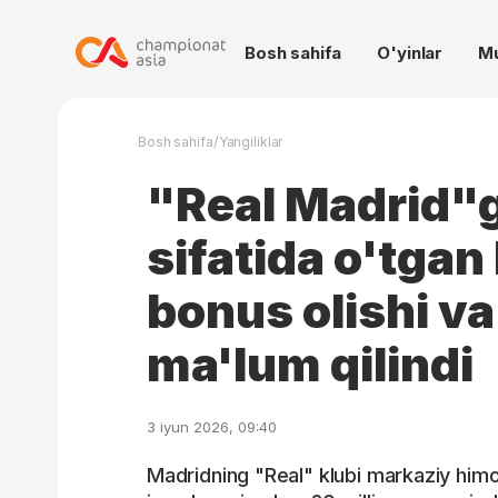
Bosh sahifa
O'yinlar
M
/
Bosh sahifa
Yangiliklar
"Real Madrid"g
sifatida o'tga
bonus olishi va
ma'lum qilindi
3 iyun 2026, 09:40
Madridning "Real" klubi markaziy hi