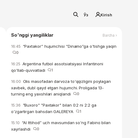
Ўз
Kirish
So'nggi yangiliklar
Barcha ›
“Paxtakor” hujumchisi “Dinamo”ga o'tishga yaqin
16:45
0
Argentina futbol assotsiatsiyasi Infantinoni
16:25
qo'llab-quvvatladi
1
Olis masofadan darvoza to'qqizligini poylagan
16:00
xavbek, dubl qayd etgan hujumchi. Proligada 13-
turning eng yaxshilari aniqlandi
0
"Buxoro" "Paxtakor" bilan 0:2 ni 2:2 ga
15:36
o'zgartirgan bahsdan GALEREYA
1
“Al Ittihod” uch mavsumdan so'ng Fabino bilan
15:10
xayrlashdi
0