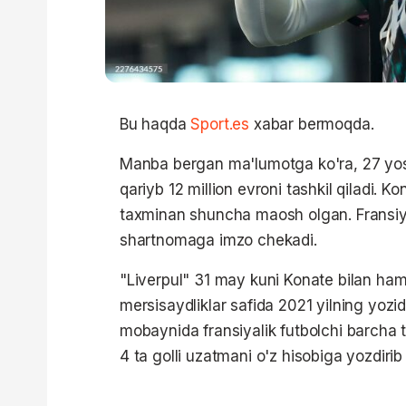
Bu haqda
Sport.es
xabar bermoqda.
Manba bergan ma'lumotga ko'ra, 27 yoshl
qariyb 12 million evroni tashkil qiladi.
taxminan shuncha maosh olgan. Fransiya
shartnomaga imzo chekadi.
"Liverpul" 31 may kuni Konate bilan hamko
mersisaydliklar safida 2021 yilning yoz
mobaynida fransiyalik futbolchi barcha tu
4 ta golli uzatmani o'z hisobiga yozdirib