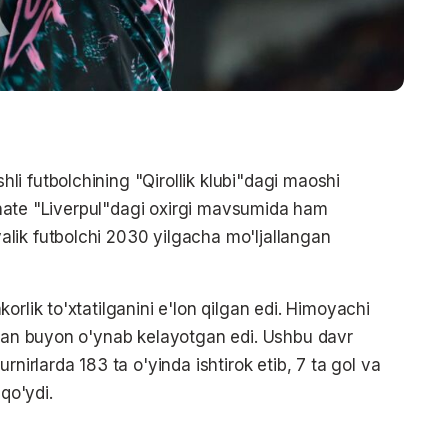
i futbolchining "Qirollik klubi"dagi maoshi
 Konate "Liverpul"dagi oxirgi mavsumida ham
lik futbolchi 2030 yilgacha mo'ljallangan
rlik to'xtatilganini e'lon qilgan edi. Himoyachi
idan buyon o'ynab kelayotgan edi. Ushbu davr
rnirlarda 183 ta o'yinda ishtirok etib, 7 ta gol va
 qo'ydi.