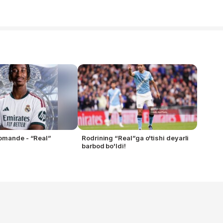
omande - “Real”
Rodrining “Real”ga o'tishi deyarli
barbod bo'ldi!