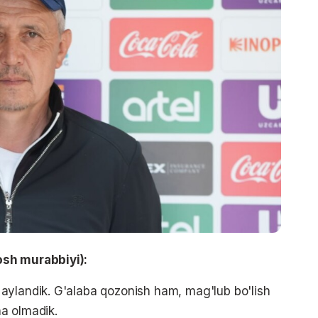
osh murabbiyi):
aylandik. G'alaba qozonish ham, mag'lub bo'lish
a olmadik.