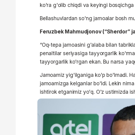
ko'ra g'olib chiqdi va keyingi bosqichg
Bellashuvlardan so'ng jamoalar bosh murabb
Feruzbek Mahmudjonov (“Sherdor” ja
“Oq-tepa jamoasini g'alaba bilan tabrikl
penaltilar seriyasiga tayyorgarlik ko'r
tayyorgarlik ko'rgan ekan. Bu narsa yaqq
Jamoamiz yig'ilganiga ko'p bo'lmadi. H
jamoamizga kelganlar bo'ldi. Lekin ni
ishtirok etganimiz yo'q. O'z ustimizda 