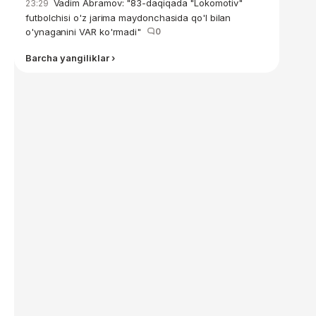
Vadim Abramov: "83-daqiqada "Lokomotiv"
23:29
futbolchisi o'z jarima maydonchasida qo'l bilan
o'ynaganini VAR ko'rmadi"
0
Barcha yangiliklar ›