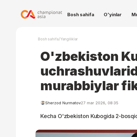
Bosh sahifa
O'yinlar
M
/
Bosh sahifa
Yangiliklar
O'zbekiston K
uchrashuvlari
murabbiylar fik
Sherzod Nurmatov
27 mar 2026, 08:35
Kecha O'zbekiston Kubogida 2-bosqich