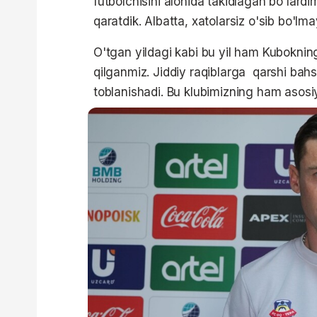
futbolchisini alohida takidlagan bo'lard
qaratdik. Albatta, xatolarsiz o'sib bo'lma
O'tgan yildagi kabi bu yil ham Kuboknin
qilganmiz. Jiddiy raqiblarga qarshi bahs
toblanishadi. Bu klubimizning ham asosi