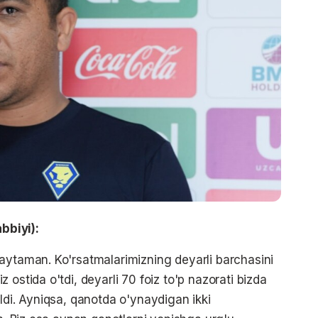
bbiyi):
aytaman. Ko'rsatmalarimizning deyarli barchasini
ostida o'tdi, deyarli 70 foiz to'p nazorati bizda
ldi. Ayniqsa, qanotda o'ynaydigan ikki