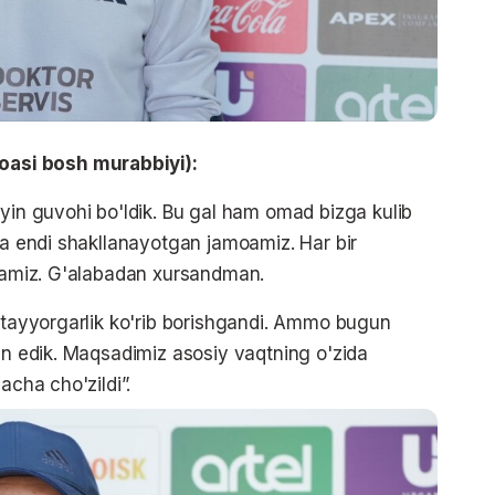
asi bosh murabbiyi):
'yin guvohi bo'ldik. Bu gal ham omad bizga kulib
sa endi shakllanayotgan jamoamiz. Har bir
oramiz. G'alabadan xursandman.
m tayyorgarlik ko'rib borishgandi. Ammo bugun
gan edik. Maqsadimiz asosiy vaqtning o'zida
acha cho'zildi”.