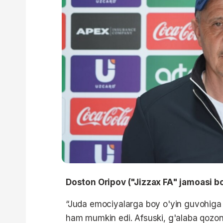
Doston Oripov ("Jizzax FA" jamoasi b
“Juda emociyalarga boy o'yin guvohiga 
ham mumkin edi. Afsuski, g'alaba qozon