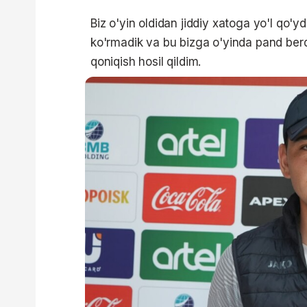
Biz o'yin oldidan jiddiy xatoga yo'l qo'yd
ko'rmadik va bu bizga o'yinda pand ber
qoniqish hosil qildim.