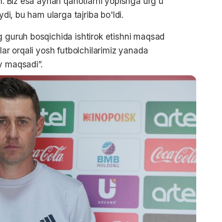
im. Biz esa aynan qanotlarni yopishga urg'u
ydi, bu ham ularga tajriba bo'ldi.
g guruh bosqichida ishtirok etishni maqsad
lar orqali yosh futbolchilarimiz yanada
y maqsadi”.