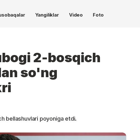
usobaqalar
Yangiliklar
Video
Foto
ubogi 2-bosqich
dan so'ng
ri
 bellashuvlari poyoniga etdi.