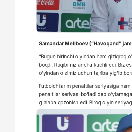
Samandar Meliboev (“Havoqand” jamo
“Bugun birinchi o'yindan ham qiziqroq o
boqdi. Raqibimiz ancha kuchli edi. Biz e
o'yindan o'zimiz uchun tajriba yig'ib b
Futbolchilarim penaltilar seriyasiga ha
penaltilar seriyasi bo'ladi deb o'ylama
g'alaba qozonish edi. Biroq o'yin seriyag