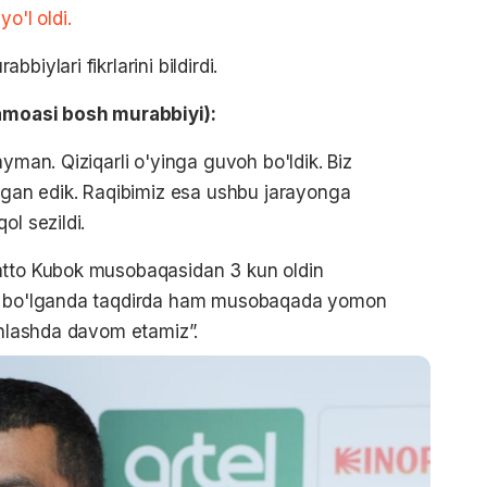
a
yo'l oldi.
iylari fikrlarini bildirdi.
moasi bosh murabbiyi):
ayman. Qiziqarli o'yinga guvoh bo'ldik. Biz
magan edik. Raqibimiz esa ushbu jarayonga
ol sezildi.
atto Kubok musobaqasidan 3 kun oldin
ma bo'lganda taqdirda ham musobaqada yomon
ishlashda davom etamiz”.