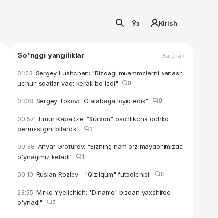
Ўз
Kirish
So'nggi yangiliklar
Barcha ›
Sergey Lushchan: "Bizdagi muammolarni sanash
01:23
uchun soatlar vaqt kerak bo'ladi"
0
Sergey Tokov: "G'alabaga loyiq edik"
0
01:08
Timur Kapadze: "Surxon" osonlikcha ochko
00:57
bermasligini bilardik"
1
Anvar G'ofurov: "Bizning ham o'z maydonimizda
00:38
o'ynagimiz keladi"
1
Ruslan Roziev - "Qizilqum" futbolchisi!
0
00:10
Mirko Yyelichich: "Dinamo" bizdan yaxshiroq
23:55
o'ynadi"
2