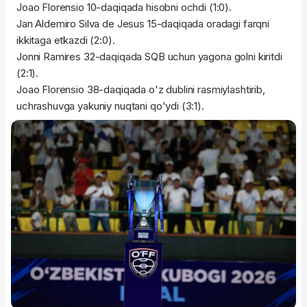
Joao Florensio 10-daqiqada hisobni ochdi (1:0).
Jan Aldemiro Silva de Jesus 15-daqiqada oradagi farqni
ikkitaga etkazdi (2:0).
Jonni Ramires 32-daqiqada SQB uchun yagona golni kiritdi
(2:1).
Joao Florensio 38-daqiqada o'z dublini rasmiylashtirib,
uchrashuvga yakuniy nuqtani qo'ydi (3:1).