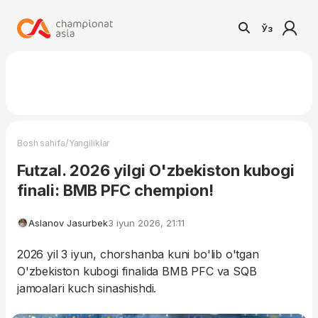
Ўз
/
Bosh sahifa
Yangiliklar
Futzal. 2026 yilgi O'zbekiston kubogi
finali: BMB PFC chempion!
Aslanov Jasurbek
3 iyun 2026, 21:11
2026 yil 3 iyun, chorshanba kuni bo'lib o'tgan
O'zbekiston kubogi finalida BMB PFC va SQB
jamoalari kuch sinashishdi.