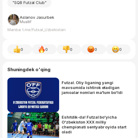
"SQB Futzal Club"
Aslanov Jasurbek
Muallif
Manba: t.me/Futsal_Uzbekistan
0
0
0
0
0
Shuningdek o'qing
Futzal. Oliy liganing yangi
mavsumida ishtirok etadigan
jamoalar nomlari ma'lum bo'ldi
Eshitdik-da! Futzal bo'yicha
O'zbekiston XXX milliy
chempionati sentyabr oyida start
oladi