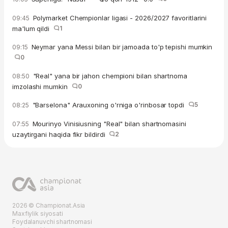
Polymarket Chempionlar ligasi - 2026/2027 favoritlarini
09:45
ma'lum qildi
1
Neymar yana Messi bilan bir jamoada to'p tepishi mumkin
09:15
0
"Real" yana bir jahon chempioni bilan shartnoma
08:50
imzolashi mumkin
0
"Barselona" Arauxoning o'rniga o'rinbosar topdi
5
08:25
Mourinyo Vinisiusning "Real" bilan shartnomasini
07:55
uzaytirgani haqida fikr bildirdi
2
2026 © Championat.Asia
Maxfiylik siyosati
Foydalanuvchi shartnomasi