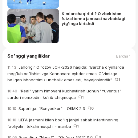
Kimlar chaqirildi? O'zbekiston
futzal terma jamoasi navbatdagi
yig'inga kirishdi
So'nggi yangiliklar
Barcha ›
Jahongir O'rozov JCH-2026 haqida: “Barcha o'yinlarda
11:43
mag'lub bo'lishimizga Kannavaro aybdor emas. O'zimizga
bo'lgan ishonchimiz unchalik emas edi, hayajonlandik”
1
"Real" yarim himoyani kuchaytirish uchun "Yuventus"
10:40
sardori nomzodini ko'rib chiqmoqda
1
Superliga. “Bunyodkor” - OKMK 2:3
0
10:10
UEFA jazmani bilan bog'liq janjal sabab Infantinoning
10:10
faoliyatini tekshirmoqchi - manba
1
Superliga. “Nasaf” - “Qo'qon-1912“ 0:0
0
10:05