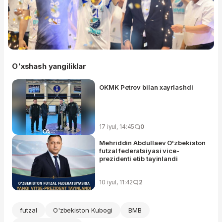
O'xshash yangiliklar
OKMK Petrov bilan xayrlashdi
17 iyul, 14:45
0
Mehriddin Abdullaev O'zbekiston
futzal federatsiyasi vice-
prezidenti etib tayinlandi
10 iyul, 11:42
2
futzal
O'zbekiston Kubogi
BMB