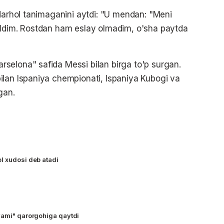
 darhol tanimaganini aytdi: "U mendan: "Meni
oldim. Rostdan ham eslay olmadim, o'sha paytda
selona" safida Messi bilan birga to'p surgan.
ilan Ispaniya chempionati, Ispaniya Kubogi va
gan.
l xudosi deb atadi
yami" qarorgohiga qaytdi