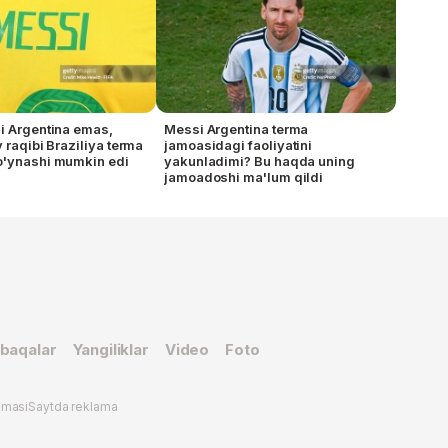
i Argentina emas,
Messi Argentina terma
 raqibi Braziliya terma
jamoasidagi faoliyatini
o'ynashi mumkin edi
yakunladimi? Bu haqda uning
jamoadoshi ma'lum qildi
baqalar
Yangiliklar
Video
Foto
omasi
Saytda reklama