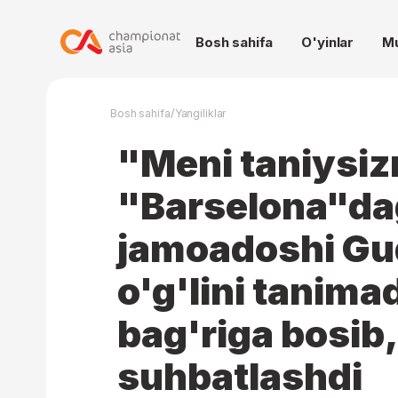
Bosh sahifa
O'yinlar
M
/
Bosh sahifa
Yangiliklar
"Meni taniysi
"Barselona"da
jamoadoshi G
o'g'lini tanimad
bag'riga bosib
suhbatlashdi