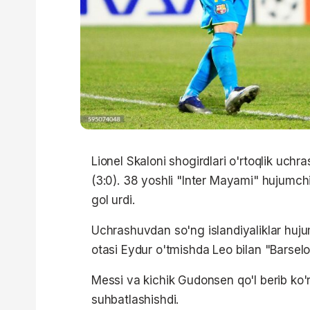
Lionel Skaloni shogirdlari o'rtoqlik uchr
(3:0). 38 yoshli "Inter Mayami" hujumch
gol urdi.
Uchrashuvdan so'ng islandiyaliklar huju
otasi Eydur o'tmishda Leo bilan "Barselo
Messi va kichik Gudonsen qo'l berib ko'
suhbatlashishdi.