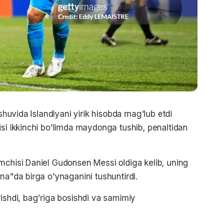
ashuvida Islandiyani yirik hisobda mag'lub etdi
isi ikkinchi bo'limda maydonga tushib, penaltidan
mchisi Daniel Gudonsen Messi oldiga kelib, uning
na"da birga o'ynaganini tushuntirdi.
rishdi, bag'riga bosishdi va samimiy