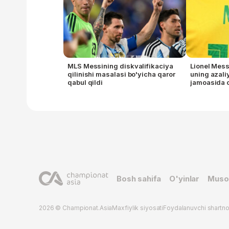
MLS Messining diskvalifikaciya
Lionel Mess
qilinishi masalasi bo'yicha qaror
uning azaliy
qabul qildi
jamoasida 
Bosh sahifa
O'yinlar
Muso
2026 © Championat.Asia
Maxfiylik siyosati
Foydalanuvchi shartn