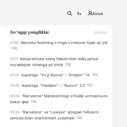
Ўз
Kirish
So'nggi yangiliklar
Barcha ›
Mareska Rodrining o'rniga o'rinbosar topib qo'ydi
01:52
0
Italiya termasi sobiq futbolchilari milliy jamoa
01:17
murabbiylar shtabiga qo'shildi
0
Superliga. “So'g'diyona” – “Andijon” 1:0
0
01:00
Superliga. “Paxtakor” – “Buxoro” 2:2
1
00:55
"Barselona" Marokashdagi o'rtoqlik uchrashuvini
00:50
bekor qildi
0
"Barselona" va "Liverpul" qiziqqan futbolchi
00:29
jamoasi bilan shartnomani uzaytiradi
0