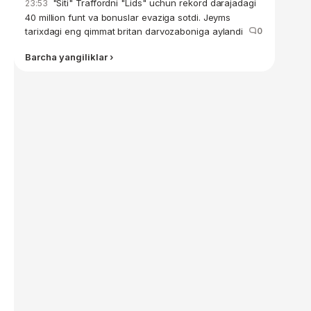
"Siti" Traffordni "Lids" uchun rekord darajadagi
23:53
40 million funt va bonuslar evaziga sotdi. Jeyms
tarixdagi eng qimmat britan darvozaboniga aylandi
0
Barcha yangiliklar ›