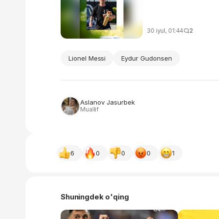
30 iyul, 01:44
2
Lionel Messi
Eydur Gudonsen
Aslanov Jasurbek
Muallif
6
0
0
0
1
Shuningdek o'qing