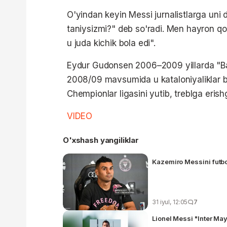
O'yindan keyin Messi jurnalistlarga uni
taniysizmi?" deb so'radi. Men hayron q
u juda kichik bola edi".
Eydur Gudonsen 2006–2009 yillarda "Bar
2008/09 mavsumida u kataloniyaliklar b
Chempionlar ligasini yutib, treblga erish
VIDEO
O'xshash yangiliklar
Kazemiro Messini futbo
31 iyul, 12:05
7
Lionel Messi "Inter Ma