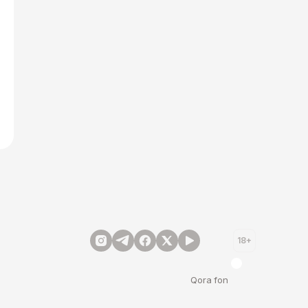
18+
Qora fon