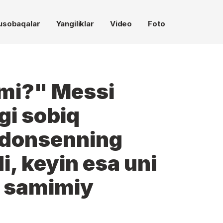
usobaqalar
Yangiliklar
Video
Foto
zmi?" Messi
gi sobiq
udonsenning
i, keyin esa uni
, samimiy