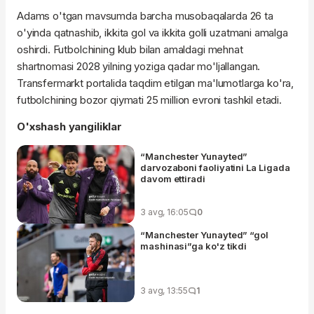
Adams o'tgan mavsumda barcha musobaqalarda 26 ta
o'yinda qatnashib, ikkita gol va ikkita golli uzatmani amalga
oshirdi. Futbolchining klub bilan amaldagi mehnat
shartnomasi 2028 yilning yoziga qadar mo'ljallangan.
Transfermarkt portalida taqdim etilgan ma'lumotlarga ko'ra,
futbolchining bozor qiymati 25 million evroni tashkil etadi.
O'xshash yangiliklar
“Manchester Yunayted”
darvozaboni faoliyatini La Ligada
davom ettiradi
3 avg, 16:05
0
“Manchester Yunayted” “gol
mashinasi”ga ko'z tikdi
3 avg, 13:55
1