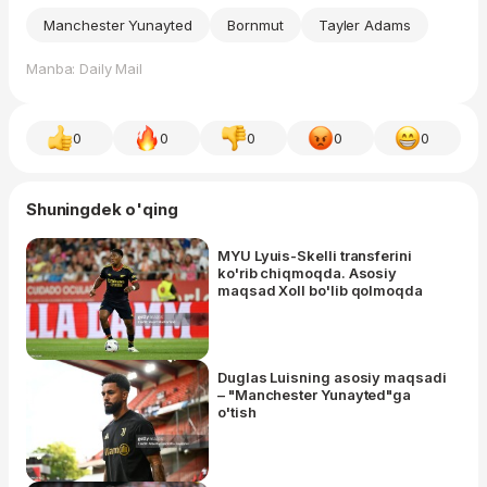
Manchester Yunayted
Bornmut
Tayler Adams
Manba: Daily Mail
0
0
0
0
0
Shuningdek o'qing
MYU Lyuis-Skelli transferini
ko'rib chiqmoqda. Asosiy
maqsad Xoll bo'lib qolmoqda
Duglas Luisning asosiy maqsadi
– "Manchester Yunayted"ga
o'tish