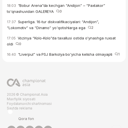
“Bobur Arena”da kechgan “Andijon” – “Paxtakor”
18:03
to'qnashuvidan GALEREYA
0
Superliga. 16-tur diskvalifikaciyalari: “Andijon”,
17:37
“Lokomotiv” va “Dinamo” yo'qotishlarga ega
2
Vozinya “Kolo-Kolo”da taxallusi ostida o'ynashga ruxsat
17:05
oldi
0
“Liverpul” va PSJ Barkolya bo'yicha kelisha olmayapti
1
16:40
2026 © Championat.Asia
Maxfiylik siyosati
Foydalanuvchi shartnomasi
Saytda reklama
Qora fon