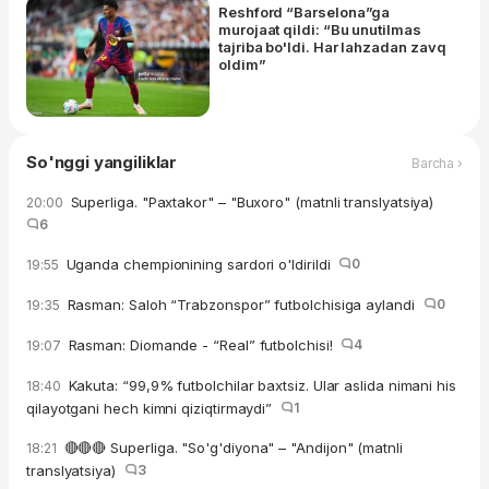
Reshford “Barselona”ga
murojaat qildi: “Bu unutilmas
tajriba bo'ldi. Har lahzadan zavq
oldim”
So'nggi yangiliklar
Barcha ›
Superliga. "Paxtakor" – "Buxoro" (matnli translyatsiya)
20:00
6
Uganda chempionining sardori o'ldirildi
0
19:55
Rasman: Saloh “Trabzonspor” futbolchisiga aylandi
0
19:35
Rasman: Diomande - “Real” futbolchisi!
4
19:07
Kakuta: “99,9% futbolchilar baxtsiz. Ular aslida nimani his
18:40
qilayotgani hech kimni qiziqtirmaydi”
1
🔴🔴🔴 Superliga. "So'g'diyona" – "Andijon" (matnli
18:21
translyatsiya)
3