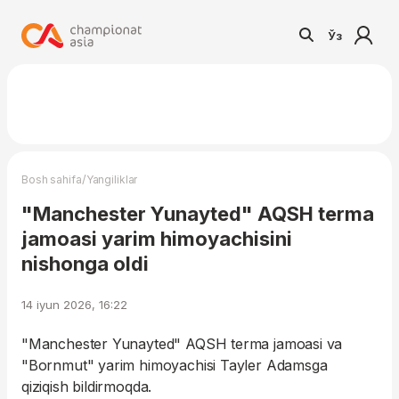
Ўз
/
Bosh sahifa
Yangiliklar
"Manchester Yunayted" AQSH terma
jamoasi yarim himoyachisini
nishonga oldi
14 iyun 2026, 16:22
"Manchester Yunayted" AQSH terma jamoasi va
"Bornmut" yarim himoyachisi Tayler Adamsga
qiziqish bildirmoqda.