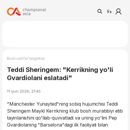
Ўз
/
Bosh sahifa
Yangiliklar
Teddi Sheringem: "Kerrikning yo'li
Gvardiolani eslatadi"
11 iyun 2026, 21:45
"Manchester Yunayted"ning sobiq hujumchisi Teddi
Sheringem Maykl Kerrikning klub bosh murabbiyi etib
tayinlanishini qo'llab-quvvatladi va uning yo'lini Pep
Gvardiolaning "Barselona"dagi ilk faoliyati bilan