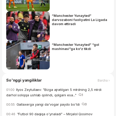
“Manchester Yunayted”
darvozaboni faoliyatini La Ligada
davom ettiradi
“Manchester Yunayted” “gol
mashinasi”ga ko'z tikdi
So'nggi yangiliklar
Barcha ›
Ilyos Zeytullaev: "Bizga ajratilgan 5 mlrdning 2,5 mlrdi
01:00
darhol soliqqa ushlab qolindi, qolgani esa..."
1
Gallaxerga yangi da'vogar paydo bo'ldi
0
00:55
"Futbol 90 daqiqa o'ynaladi" – Mirjalol Qosimov
00:46