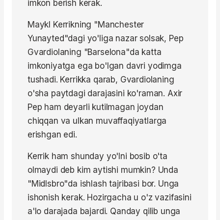
imkon berish kerak.
Maykl Kerrikning "Manchester
Yunayted"dagi yo'liga nazar solsak, Pep
Gvardiolaning "Barselona"da katta
imkoniyatga ega bo'lgan davri yodimga
tushadi. Kerrikka qarab, Gvardiolaning
o'sha paytdagi darajasini ko'raman. Axir
Pep ham deyarli kutilmagan joydan
chiqqan va ulkan muvaffaqiyatlarga
erishgan edi.
Kerrik ham shunday yo'lni bosib o'ta
olmaydi deb kim aytishi mumkin? Unda
"Midlsbro"da ishlash tajribasi bor. Unga
ishonish kerak. Hozirgacha u o'z vazifasini
a'lo darajada bajardi. Qanday qilib unga