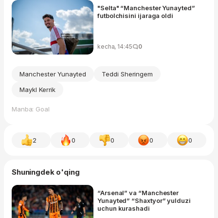
"Selta" “Manchester Yunayted”
futbolchisini ijaraga oldi
kecha, 14:45
0
Manchester Yunayted
Teddi Sheringem
Maykl Kerrik
Manba: Goal
2
0
0
0
0
Shuningdek o'qing
“Arsenal” va “Manchester
Yunayted” “Shaxtyor” yulduzi
uchun kurashadi