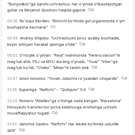
"Bunyodkor"ga qarshi uchrashuv, har o'yinda o'tkazilayotgan
gollar va Mirjamol Qosimov haqida gapirdi
0
Ro'ziqul Berdiev: "Birinchi bo'limda gol urganimizda o'yin
00:26
boshqacha kechardi"
1
Andrey Shipilov: "Uchrashuvni biroz asabiy boshladik,
00:09
keyin xotirjam harakat qilishga o'tdik"
0
O'rtoqlik o'yinlari. "Real" mehmonda "Ferencvarosh"ni
00:02
mag'lub etdi, PSJ va MYU durang o'ynadi, "Yuve" "Inter"ga
mag'lub bo'ldi, "Chelsi" "Milan"ni taslim etdi
0
Islom Ismoilov: "Yovan Jokichni ro'yxatdan chiqardik"
4
23:47
Superliga. "Neftchi" - "Qizilqum" 5:0
0
23:25
Romero "Atletiko"ga o'tishga vada bergan. "Barselona"
23:24
himoyachi transferi bo'yicha kelishuvga erishishga urinishi
muvaffaqiyatsiz tugadi
0
Jamshid Saidov: "Neftchi" har ikkala bo'limda ustunlik
22:50
qildi"
0