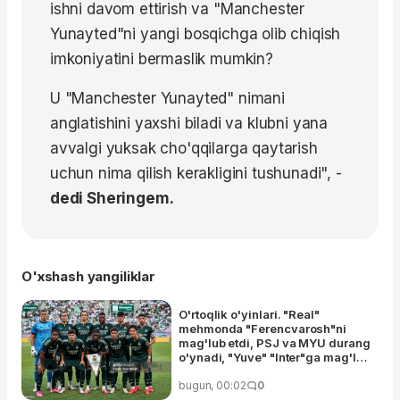
ishni davom ettirish va "Manchester
Yunayted"ni yangi bosqichga olib chiqish
imkoniyatini bermaslik mumkin?
U "Manchester Yunayted" nimani
anglatishini yaxshi biladi va klubni yana
avvalgi yuksak cho'qqilarga qaytarish
uchun nima qilish kerakligini tushunadi", -
dedi Sheringem.
O'xshash yangiliklar
O'rtoqlik o'yinlari. "Real"
mehmonda "Ferencvarosh"ni
mag'lub etdi, PSJ va MYU durang
o'ynadi, "Yuve" "Inter"ga mag'lub
bo'ldi, "Chelsi" "Milan"ni taslim
etdi
bugun, 00:02
0