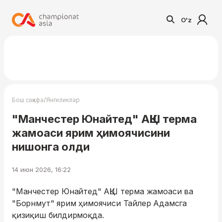
O'z
/
Бош саҳифа
Янгиликлар
"Манчестер Юнайтед" АҚШ терма
жамоаси ярим ҳимоячисини
нишонга олди
14 июн 2026, 16:22
"Манчестер Юнайтед" АҚШ терма жамоаси ва
"Борнмут" ярим ҳимоячиси Тайлер Адамсга
қизиқиш билдирмоқда.