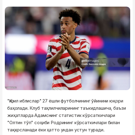
"Қизил иблислар" 27 ёшли футболчининг ўйинини юқори
баҳолади. Клуб таҳлилчиларининг таъкидлашича, баъзи
жиҳатларда Адамснинг статистик кўрсаткичлари
"Олтин тўп" соҳиби Родрининг кўрсаткичлари билан
таққосланади ёки ҳатто ундан устун туради.