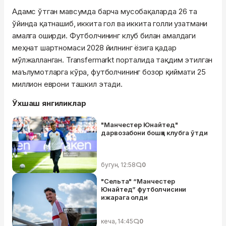
Адамс ўтган мавсумда барча мусобақаларда 26 та
ўйинда қатнашиб, иккита гол ва иккита голли узатмани
амалга оширди. Футболчининг клуб билан амалдаги
меҳнат шартномаси 2028 йилнинг ёзига қадар
мўлжалланган. Transfermarkt порталида тақдим этилган
маълумотларга кўра, футболчининг бозор қиймати 25
миллион еврони ташкил этади.
Ўхшаш янгиликлар
"Манчестер Юнайтед"
дарвозабони бошқа клубга ўтди
бугун, 12:58
0
"Сельта" “Манчестер
Юнайтед” футболчисини
ижарага олди
кеча, 14:45
0