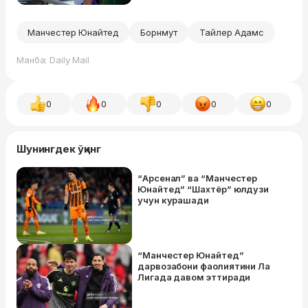
Манчестер Юнайтед
Борнмут
Тайлер Адамс
Манба: Daily Mail
0
0
0
0
0
Шунингдек ўқинг
“Арсенал” ва “Манчестер
Юнайтед” “Шахтёр” юлдузи
учун курашади
“Манчестер Юнайтед”
дарвозабони фаолиятини Ла
Лигада давом эттиради