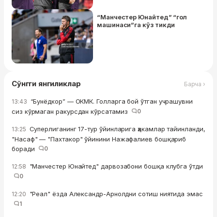
“Манчестер Юнайтед” “гол
машинаси”га кўз тикди
Сўнгги янгиликлар
Барча ›
“Бунёдкор” — ОКМК. Голларга бой ўтган учрашувни
13:43
сиз кўрмаган ракурсдан кўрсатамиз
0
Суперлиганинг 17-тур ўйинларига ҳакамлар тайинланди,
13:25
"Насаф" — "Пахтакор" ўйинини Нажафалиев бошқариб
боради
0
"Манчестер Юнайтед" дарвозабони бошқа клубга ўтди
12:58
0
"Реал" ёзда Александр-Арнолдни сотиш ниятида эмас
12:20
1