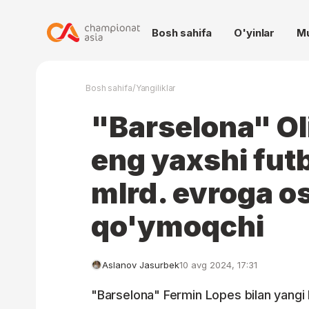
Bosh sahifa
O'yinlar
M
/
Bosh sahifa
Yangiliklar
"Barselona" O
eng yaxshi futb
mlrd. evroga os
qo'ymoqchi
Aslanov Jasurbek
10 avg 2024, 17:31
"Barselona" Fermin Lopes bilan yangi