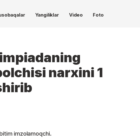
usobaqalar
Yangiliklar
Video
Foto
limpiadaning
olchisi narxini 1
hirib
 bitim imzolamoqchi.