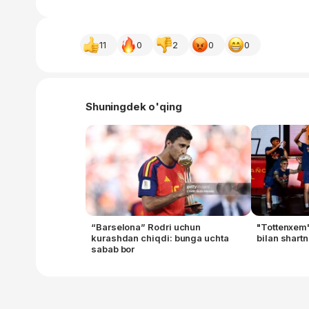
11
0
2
0
0
Shuningdek o'qing
“Barselona” Rodri uchun
"Tottenxem
kurashdan chiqdi: bunga uchta
bilan shar
sabab bor