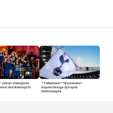
" Jahon chempioni
“Tottenxem” “Barselona”
tnoma imzolamoqchi
hujumchisiga qiziqish
bildirmoqda