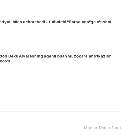
ariyati bilan uchrashadi - futbolchi "Barselona"ga o'tishni
ktori Deku Alvaresning agenti bilan muzokaralar o'tkazish
bordi
Manba: Diario Sport