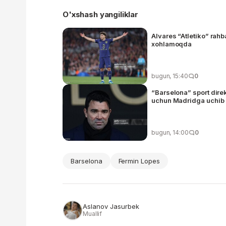
O'xshash yangiliklar
Alvares “Atletiko” rahb
xohlamoqda
bugun, 15:40
0
“Barselona” sport dire
uchun Madridga uchib 
bugun, 14:00
0
Barselona
Fermin Lopes
Aslanov Jasurbek
Muallif