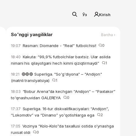
Ўз
Kirish
So'nggi yangiliklar
Barcha ›
Rasman: Diomande - “Real” futbolchisi!
0
19:07
Kakuta: “99,9% futbolchilar baxtsiz. Ular aslida
18:40
nimani his qilayotgani hech kimni qiziqtirmaydi”
1
🔴🔴🔴 Superliga. "So'g'diyona" – "Andijon"
18:21
(matnli translyatsiya)
1
“Bobur Arena”da kechgan “Andijon” – “Paxtakor”
18:03
to'qnashuvidan GALEREYA
0
Superliga. 16-tur diskvalifikaciyalari: “Andijon”,
17:37
“Lokomotiv” va “Dinamo” yo'qotishlarga ega
2
Vozinya “Kolo-Kolo”da taxallusi ostida o'ynashga
17:05
ruxsat oldi
0