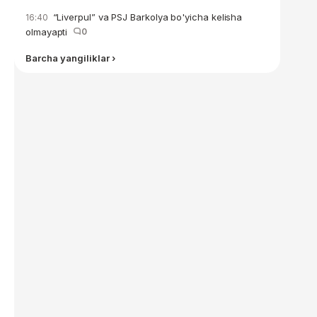
“Liverpul” va PSJ Barkolya bo'yicha kelisha
16:40
olmayapti
0
Barcha yangiliklar ›