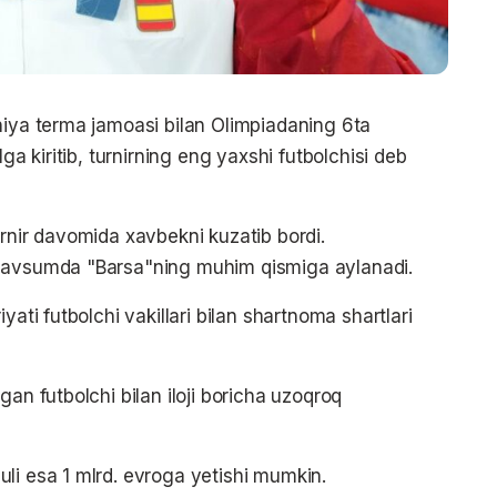
niya terma jamoasi bilan Olimpiadaning 6ta
ga kiritib, turnirning eng yaxshi futbolchisi deb
urnir davomida xavbekni kuzatib bordi.
 mavsumda "Barsa"ning muhim qismiga aylanadi.
yati futbolchi vakillari bilan shartnoma shartlari
an futbolchi bilan iloji boricha uzoqroq
li esa 1 mlrd. evroga yetishi mumkin.