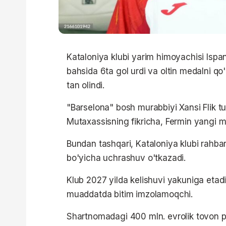
Kataloniya klubi yarim himoyachisi Ispa
bahsida 6ta gol urdi va oltin medalni qo'l
tan olindi.
"Barselona" bosh murabbiyi Xansi Flik t
Mutaxassisning fikricha, Fermin yangi
Bundan tashqari, Kataloniya klubi rahbari
bo'yicha uchrashuv o'tkazadi.
Klub 2027 yilda kelishuvi yakuniga etadig
muaddatda bitim imzolamoqchi.
Shartnomadagi 400 mln. evrolik tovon pu