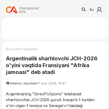
Ўз
/
Bosh sahifa
Yangiliklar
Argentinalik sharhlovchi JCH-2026
o'yini vaqtida Fransiyani "Afrika
jamoasi" deb atadi
Aslanov Jasurbek
17 iyun 2026, 15:47
Argentinaning "DirectTvSports" telekanali
sharhlovchisi JCH-2026 guruh bosqichi 1-turidan
o'rin olgan Fransiya va Senegal o'rtasidagi