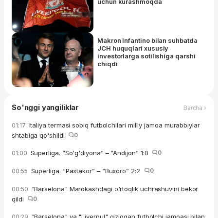
uchun kurashmoqda
Makron Infantino bilan suhbatda
JCH huquqlari xususiy
investorlarga sotilishiga qarshi
chiqdi
So'nggi yangiliklar
Barcha ›
Italiya termasi sobiq futbolchilari milliy jamoa murabbiylar
01:17
shtabiga qo'shildi
0
Superliga. “So'g'diyona” – “Andijon” 1:0
0
01:00
Superliga. “Paxtakor” – “Buxoro” 2:2
0
00:55
"Barselona" Marokashdagi o'rtoqlik uchrashuvini bekor
00:50
qildi
0
"Barselona" va "Liverpul" qiziqqan futbolchi jamoasi bilan
00:29