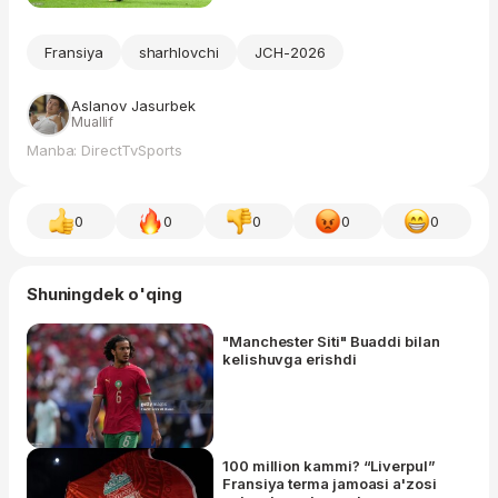
Fransiya
sharhlovchi
JCH-2026
Aslanov Jasurbek
Muallif
Manba: DirectTvSports
0
0
0
0
0
Shuningdek o'qing
"Manchester Siti" Buaddi bilan
kelishuvga erishdi
100 million kammi? “Liverpul”
Fransiya terma jamoasi a'zosi