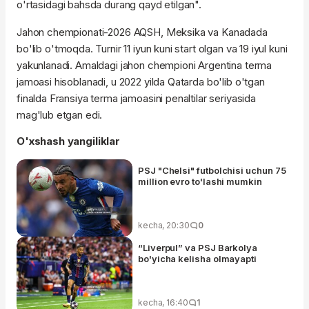
o'rtasidagi bahsda durang qayd etilgan".
Jahon chempionati-2026 AQSH, Meksika va Kanadada
bo'lib o'tmoqda. Turnir 11 iyun kuni start olgan va 19 iyul kuni
yakunlanadi. Amaldagi jahon chempioni Argentina terma
jamoasi hisoblanadi, u 2022 yilda Qatarda bo'lib o'tgan
finalda Fransiya terma jamoasini penaltilar seriyasida
mag'lub etgan edi.
O'xshash yangiliklar
PSJ "Chelsi" futbolchisi uchun 75
million evro to'lashi mumkin
kecha, 20:30
0
“Liverpul” va PSJ Barkolya
bo'yicha kelisha olmayapti
kecha, 16:40
1