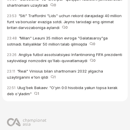
shartnomani uzaytiradi
0
"Siti" Traffordni "Lids" uchun rekord darajadagi 40 million
23:53
funt va bonuslar evaziga sotdi. Jeyms tarixdagi eng qimmat
britan darvozaboniga aylandi
0
"Milan" Leauni 35 million evroga "Galatasaroy"ga
23:48
sotmadi. Italiyaliklar 50 million talab qilmoqda
0
Angliya futbol assotsiatsiyasi Infantinoning FIFA prezidenti
23:26
saylovidagi nomzodini qo'llab-quvvatlamaydi
0
"Real" Vinisius bilan shartnomani 2032 yilgacha
23:11
uzaytirganini e'lon qildi
1
Ulug'bek Bakaev: "O'yin 0:0 hisobida yakun topsa kerak
22:51
deb o'yladim"
1