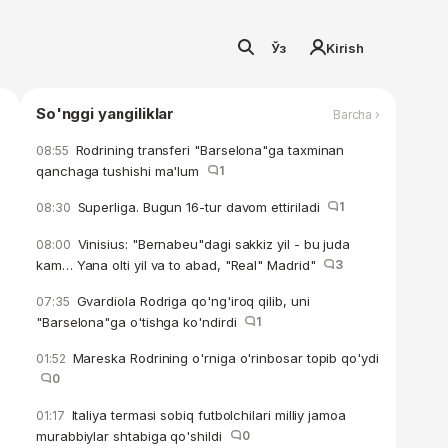
Ўз
Kirish
So'nggi yangiliklar
Barcha ›
Rodrining transferi "Barselona"ga taxminan
08:55
qanchaga tushishi ma'lum
1
Superliga. Bugun 16-tur davom ettiriladi
1
08:30
Vinisius: "Bernabeu"dagi sakkiz yil - bu juda
08:00
kam… Yana olti yil va to abad, "Real" Madrid"
3
Gvardiola Rodriga qo'ng'iroq qilib, uni
07:35
"Barselona"ga o'tishga ko'ndirdi
1
Mareska Rodrining o'rniga o'rinbosar topib qo'ydi
01:52
0
Italiya termasi sobiq futbolchilari milliy jamoa
01:17
murabbiylar shtabiga qo'shildi
0