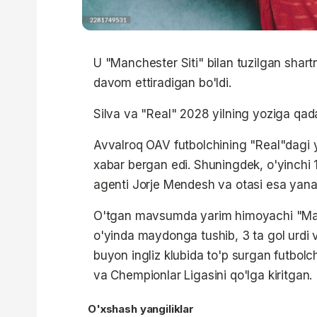
U "Manchester Siti" bilan tuzilgan shar
davom ettiradigan bo'ldi.
Silva va "Real" 2028 yilning yoziga qa
Avvalroq OAV futbolchining "Real"dagi yil
xabar bergan edi. Shuningdek, o'yinchi 1
agenti Jorje Mendesh va otasi esa yana 1
O'tgan mavsumda yarim himoyachi "Manch
o'yinda maydonga tushib, 3 ta gol urdi v
buyon ingliz klubida to'p surgan futbolch
va Chempionlar Ligasini qo'lga kiritgan.
O'xshash yangiliklar