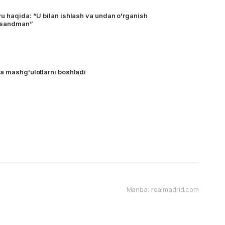
u haqida: “U bilan ishlash va undan o'rganish
ursandman”
a mashg'ulotlarni boshladi
Manba: realmadrid.com