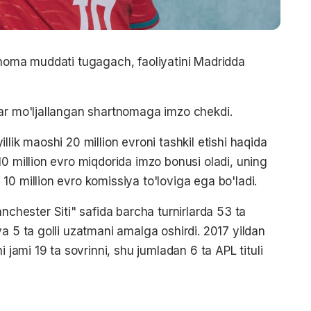
tnoma muddati tugagach, faoliyatini Madridda
dar mo'ljallangan shartnomaga imzo chekdi.
lik maoshi 20 million evroni tashkil etishi haqida
0 million evro miqdorida imzo bonusi oladi, uning
0 million evro komissiya to'loviga ega bo'ladi.
ester Siti" safida barcha turnirlarda 53 ta
a 5 ta golli uzatmani amalga oshirdi. 2017 yildan
i jami 19 ta sovrinni, shu jumladan 6 ta APL tituli