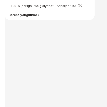
Superliga. “So'g'diyona” – “Andijon” 1:0
0
01:00
Barcha yangiliklar ›