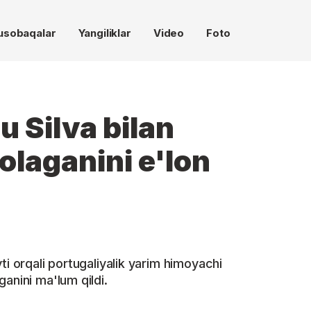
usobaqalar
Yangiliklar
Video
Foto
 Silva bilan
laganini e'lon
ti orqali portugaliyalik yarim himoyachi
anini ma'lum qildi.