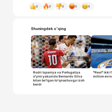
0
0
0
0
0
Shuningdek o'qing
Rodri Ispaniya va Portugaliya
"Real" ikki
o'yini yakunida Bernardu Silva
million evr
bilan bo'lgan to'qnashuvga izoh
berdi