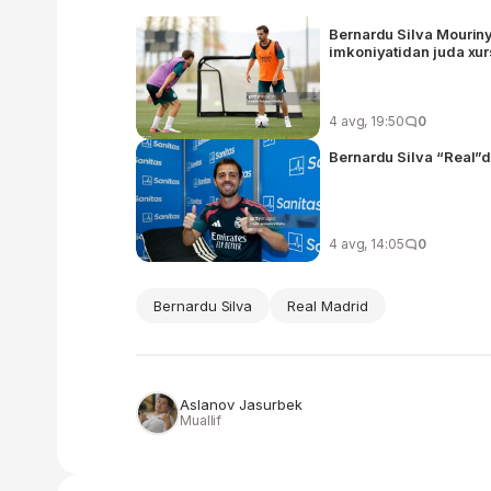
Bernardu Silva Mouriny
imkoniyatidan juda x
4 avg, 19:50
0
Bernardu Silva “Real”d
4 avg, 14:05
0
Bernardu Silva
Real Madrid
Aslanov Jasurbek
Muallif