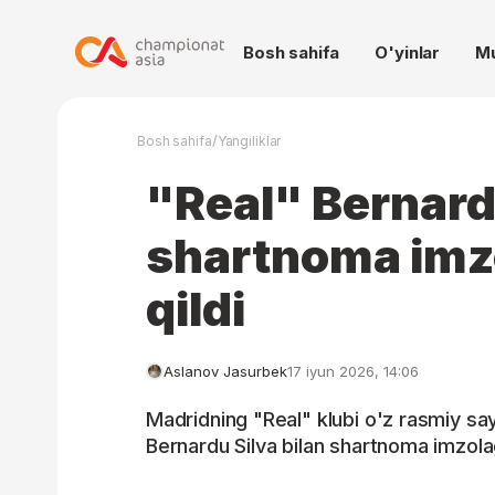
Bosh sahifa
O'yinlar
M
/
Bosh sahifa
Yangiliklar
"Real" Bernardu
shartnoma imzo
qildi
Aslanov Jasurbek
17 iyun 2026, 14:06
Madridning "Real" klubi o'z rasmiy say
Bernardu Silva bilan shartnoma imzolag