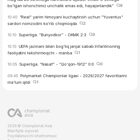
bo'lgan ishonchimiz unchalik emas edi, hayajonlandik”
6
"Real" yarim himoyani kuchaytirish uchun "Yuventus"
10:40
sardori nomzodini ko'rib chiqmoqda
2
Superliga. “Bunyodkor” - OKMK 2:3
0
10:10
UEFA jazmani bilan bog'liq janjal sabab Infantinoning
10:10
faoliyatini tekshirmoqchi - manba
1
Superliga. “Nasaf” - “Qo'qon-1912“ 0:0
0
10:05
Polymarket Chempionlar ligasi - 2026/2027 favoritlarini
09:45
ma'lum qildi
1
2026 © Championat.Asia
Maxfiylik siyosati
Foydalanuvchi shartnomasi