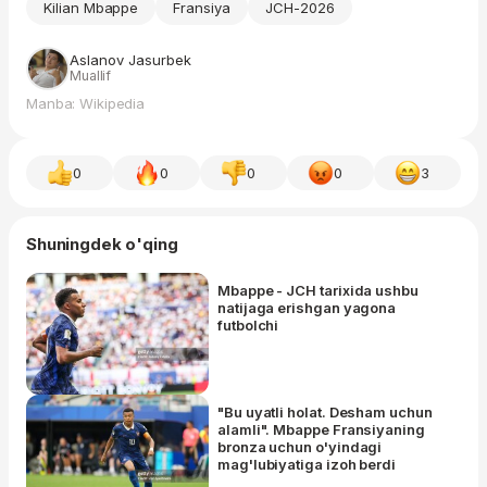
Kilian Mbappe
Fransiya
JCH-2026
Aslanov Jasurbek
Muallif
Manba: Wikipedia
0
0
0
0
3
Shuningdek o'qing
Mbappe - JCH tarixida ushbu
natijaga erishgan yagona
futbolchi
"Bu uyatli holat. Desham uchun
alamli". Mbappe Fransiyaning
bronza uchun o'yindagi
mag'lubiyatiga izoh berdi