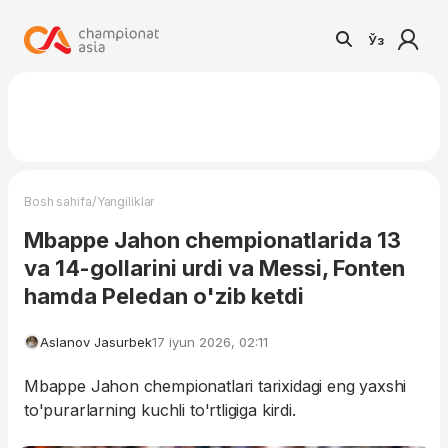
Ўз
/
Bosh sahifa
Yangiliklar
Mbappe Jahon chempionatlarida 13
va 14-gollarini urdi va Messi, Fonten
hamda Peledan o'zib ketdi
Aslanov Jasurbek
17 iyun 2026, 02:11
Mbappe Jahon chempionatlari tarixidagi eng yaxshi
to'purarlarning kuchli to'rtligiga kirdi.