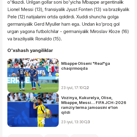
o'tkazdi. Urilgan gollar soni bo'yicha Mbappe argentinalik
Lionel Messi (13), fransiyalik Jyust Fonten (13) va braziliyalik
Pele (12) natijalarini ortda qoldirdi. Xuddi shuncha golga
germaniyalik Gerd Myuller ham ega. Undan ko'proq gol
urgan yagona futbolchilar - germaniyalik Miroslav Kloze (16)
va braziliyalik Ronaldo (15).
O'xshash yangiliklar
Mbappe Oliseni "Real"ga
chaqirmoqda
23 iyul, 17:10
2
Vozinya, Kukurelya, Olise,
Mbappe, Messi… FIFA JCH-2026
ramziy terma jamoasini e'lon
qildi
23 iyul, 13:30
3