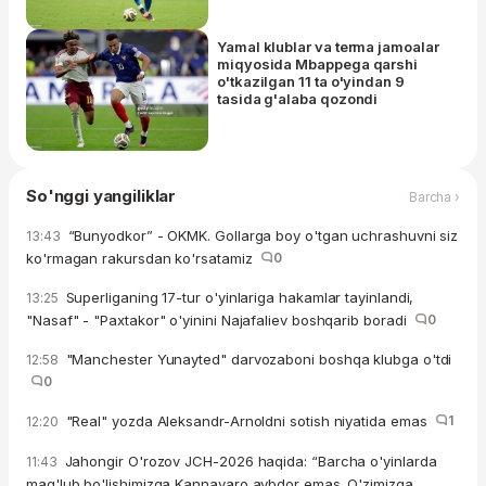
Yamal klublar va terma jamoalar
miqyosida Mbappega qarshi
o'tkazilgan 11 ta o'yindan 9
tasida g'alaba qozondi
So'nggi yangiliklar
Barcha ›
“Bunyodkor” - OKMK. Gollarga boy o'tgan uchrashuvni siz
13:43
ko'rmagan rakursdan ko'rsatamiz
0
Superliganing 17-tur o'yinlariga hakamlar tayinlandi,
13:25
"Nasaf" - "Paxtakor" o'yinini Najafaliev boshqarib boradi
0
"Manchester Yunayted" darvozaboni boshqa klubga o'tdi
12:58
0
"Real" yozda Aleksandr-Arnoldni sotish niyatida emas
1
12:20
Jahongir O'rozov JCH-2026 haqida: “Barcha o'yinlarda
11:43
mag'lub bo'lishimizga Kannavaro aybdor emas. O'zimizga