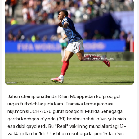
Jahon chempionatlarida Kilian Mbappedan ko'proq gol
urgan futbolchilar juda kam. Fransiya terma jamoasi
hujumchisi JCH-2026 guruh bosqichi 1-turida Senegalga
qarshi kechgan o'yinda (3:1) hisobni ochdi, o'yin yakunida
esa dubl qayd etdi. Bu "Real" vakilining mundiallardagi 13-
va 14-gollari bo'ldi. U ushbu musobaqada jami 15 ta o'yin