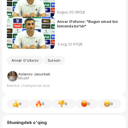
bugun, 00:38
2
Anvar G'ofurov: "Bugun omad biz
tomonda bo'ldi"
3 avg, 22:41
0
Anvar G'ofurov
Surxon
Aslanov Jasurbek
Muallif
Manba: championat.asia
0
0
0
0
0
Shuningdek o'qing