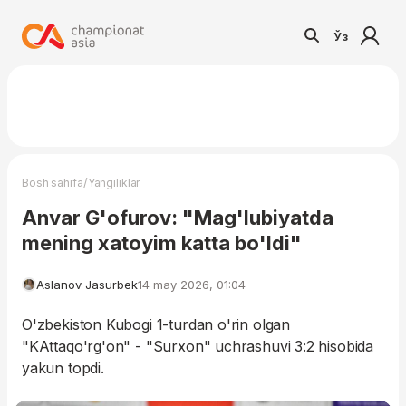
Ўз
/
Bosh sahifa
Yangiliklar
Anvar G'ofurov: "Mag'lubiyatda
mening xatoyim katta bo'ldi"
Aslanov Jasurbek
14 may 2026, 01:04
O'zbekiston Kubogi 1-turdan o'rin olgan
"KAttaqo'rg'on" - "Surxon" uchrashuvi 3:2 hisobida
yakun topdi.