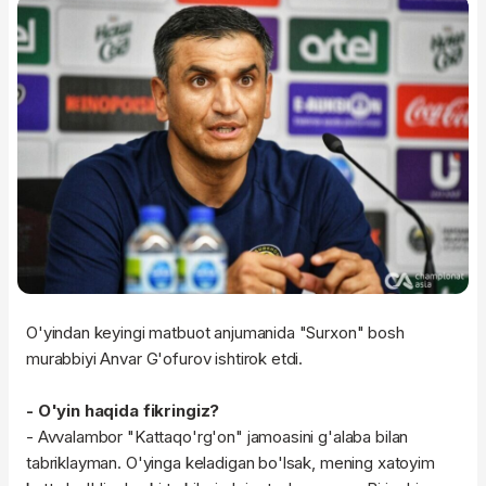
O'yindan keyingi matbuot anjumanida "Surxon" bosh
murabbiyi Anvar G'ofurov ishtirok etdi.
- O'yin haqida fikringiz?
- Avvalambor "Kattaqo'rg'on" jamoasini g'alaba bilan
tabriklayman. O'yinga keladigan bo'lsak, mening xatoyim