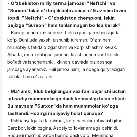
- O'zbekiston milliy terma jamoasi "Neftchi" va
"Surxon"bilan o'rtoqlik uchrashuvi o'tkazishni lozim
topdi. "Neftchi" - O'zbekiston chempioni, lekin
bejizga "Surxon" ham tanlanmagan bo'lsa kerak?
- Buning uchun xursandmiz. Lekin qiladigan ishimiz juda
ko'p. Buni juda yaxshi tushunib turaman. O'zim ham
murabbiy sifatida o'zgarishim va ko'p ishlashim kerak.
Albatta, men xohlagan jamoani tuzish uchun vaqt kerak
bo'ladi va ishonamanki, ikkinchi davrada biz boshqa
jamoaga aylanamiz. Hali jamoa ham, jamoaga qo'yiladigan
talablar ham o'zgaradi.
- Ma'lumki, klub belgilangan vazifani bajarishi uchun
iqtisodiy muammolarga duch kelmasligi talab etiladi.
Bu mavsum "Surxon"da ham muammolar ko'zga
tashlandi. Hozirgi moliyaviy holat qanaqa?
- Rahbariyatga katta rahmat, ko'p narsalar ijobiy hal qilindi.
Qarz bor, lekin ozgina. Asosiy to'lovlar amalga oshirildi.
Bugungi mag'lubiyatga buning daxli yo'q. Menimcha,