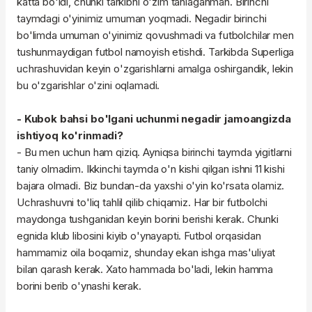
katta bo'ldi, chunki tarkibni o'zim tanlaganman. Birinchi
taymdagi o'yinimiz umuman yoqmadi. Negadir birinchi
bo'limda umuman o'yinimiz qovushmadi va futbolchilar men
tushunmaydigan futbol namoyish etishdi. Tarkibda Superliga
uchrashuvidan keyin o'zgarishlarni amalga oshirgandik, lekin
bu o'zgarishlar o'zini oqlamadi.
- Kubok bahsi bo'lgani uchunmi negadir jamoangizda
ishtiyoq ko'rinmadi?
- Bu men uchun ham qiziq. Ayniqsa birinchi taymda yigitlarni
taniy olmadim. Ikkinchi taymda o'n kishi qilgan ishni 11 kishi
bajara olmadi. Biz bundan-da yaxshi o'yin ko'rsata olamiz.
Uchrashuvni to'liq tahlil qilib chiqamiz. Har bir futbolchi
maydonga tushganidan keyin borini berishi kerak. Chunki
egnida klub libosini kiyib o'ynayapti. Futbol orqasidan
hammamiz oila boqamiz, shunday ekan ishga mas'uliyat
bilan qarash kerak. Xato hammada bo'ladi, lekin hamma
borini berib o'ynashi kerak.