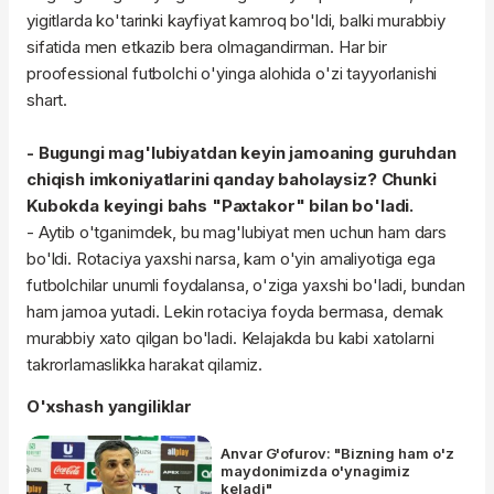
yigitlarda ko'tarinki kayfiyat kamroq bo'ldi, balki murabbiy
sifatida men etkazib bera olmagandirman. Har bir
proofessional futbolchi o'yinga alohida o'zi tayyorlanishi
shart.
- Bugungi mag'lubiyatdan keyin jamoaning guruhdan
chiqish imkoniyatlarini qanday baholaysiz? Chunki
Kubokda keyingi bahs "Paxtakor" bilan bo'ladi.
- Aytib o'tganimdek, bu mag'lubiyat men uchun ham dars
bo'ldi. Rotaciya yaxshi narsa, kam o'yin amaliyotiga ega
futbolchilar unumli foydalansa, o'ziga yaxshi bo'ladi, bundan
ham jamoa yutadi. Lekin rotaciya foyda bermasa, demak
murabbiy xato qilgan bo'ladi. Kelajakda bu kabi xatolarni
takrorlamaslikka harakat qilamiz.
O'xshash yangiliklar
Anvar G'ofurov: "Bizning ham o'z
maydonimizda o'ynagimiz
keladi"