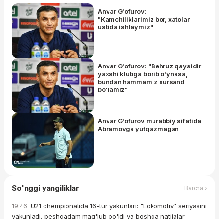
Anvar G'ofurov:
"Kamchiliklarimiz bor, xatolar
ustida ishlaymiz"
Anvar G'ofurov: "Behruz qaysidir
yaxshi klubga borib o'ynasa,
bundan hammamiz xursand
bo'lamiz"
Anvar G'ofurov murabbiy sifatida
Abramovga yutqazmagan
So'nggi yangiliklar
Barcha ›
U21 chempionatida 16-tur yakunlari: "Lokomotiv" seriyasini
19:46
yakunladi, peshqadam mag'lub bo'ldi va boshqa natijalar