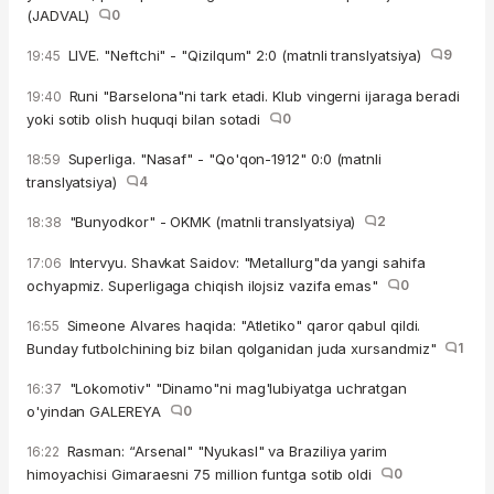
(JADVAL)
0
LIVE. "Neftchi" - "Qizilqum" 2:0 (matnli translyatsiya)
9
19:45
Runi "Barselona"ni tark etadi. Klub vingerni ijaraga beradi
19:40
yoki sotib olish huquqi bilan sotadi
0
Superliga. "Nasaf" - "Qo'qon-1912" 0:0 (matnli
18:59
translyatsiya)
4
"Bunyodkor" - OKMK (matnli translyatsiya)
2
18:38
Intervyu. Shavkat Saidov: "Metallurg"da yangi sahifa
17:06
ochyapmiz. Superligaga chiqish ilojsiz vazifa emas"
0
Simeone Alvares haqida: "Atletiko" qaror qabul qildi.
16:55
Bunday futbolchining biz bilan qolganidan juda xursandmiz"
1
"Lokomotiv" "Dinamo"ni mag'lubiyatga uchratgan
16:37
o'yindan GALEREYA
0
Rasman: “Arsenal" "Nyukasl" va Braziliya yarim
16:22
himoyachisi Gimaraesni 75 million funtga sotib oldi
0