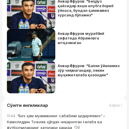
Анвар Ғофуров: "Беҳруз
қайсидир яхши клубга бориб
ўйнаса, бундан ҳаммамиз
хурсанд бўламиз"
Анвар Ғофуров мураббий
сифатида Абрамовга
ютқазмаган
Анвар Ғофуров: "Балки ўйинимиз
зўр чиқмагандир, лекин
муҳими ғалаба қозондик"
Сўнгги янгиликлар
Барча ›
"Биз ҳам муаммонинг сабабини қидиряпмиз" –
11:44
Камолиддин Тожиев қўлдан чиқарилган ғалаба ва
футболчиларнинг хатолари ҳақида
0