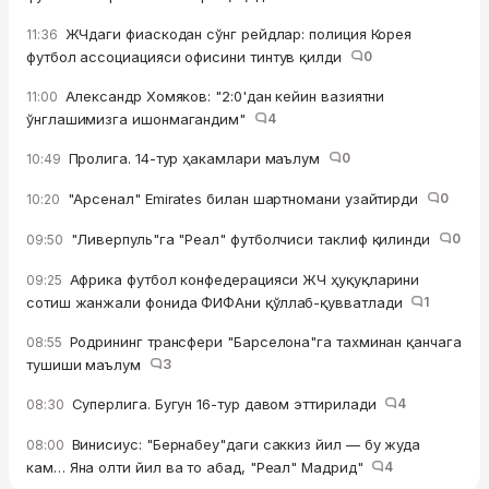
ЖЧдаги фиаскодан сўнг рейдлар: полиция Корея
11:36
футбол ассоциацияси офисини тинтув қилди
0
Александр Хомяков: "2:0'дан кейин вазиятни
11:00
ўнглашимизга ишонмагандим"
4
Пролига. 14-тур ҳакамлари маълум
0
10:49
"Арсенал" Emirates билан шартномани узайтирди
0
10:20
"Ливерпуль"га "Реал" футболчиси таклиф қилинди
0
09:50
Африка футбол конфедерацияси ЖЧ ҳуқуқларини
09:25
сотиш жанжали фонида ФИФАни қўллаб-қувватлади
1
Родрининг трансфери "Барселона"га тахминан қанчага
08:55
тушиши маълум
3
Суперлига. Бугун 16-тур давом эттирилади
4
08:30
Винисиус: "Бернабеу"даги саккиз йил — бу жуда
08:00
кам… Яна олти йил ва то абад, "Реал" Мадрид"
4