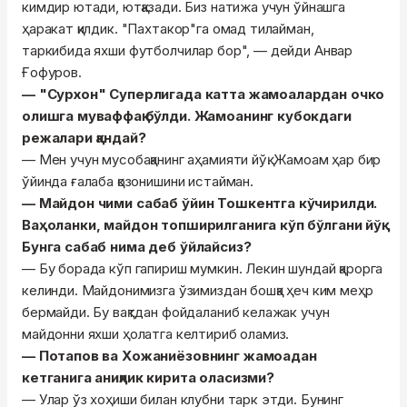
кимдир ютади, ютқазади. Биз натижа учун ўйнашга
ҳаракат қилдик. "Пахтакор"га омад тилайман,
таркибида яхши футболчилар бор", — дейди Анвар
Ғофуров.
— "Сурхон" Суперлигада катта жамоалардан очко
олишга муваффақ бўлди. Жамоанинг кубокдаги
режалари қандай?
— Мен учун мусобақанинг аҳамияти йўқ. Жамоам ҳар бир
ўйинда ғалаба қозонишини истайман.
— Майдон чими сабаб ўйин Тошкентга кўчирилди.
Ваҳоланки, майдон топширилганига кўп бўлгани йўқ.
Бунга сабаб нима деб ўйлайсиз?
— Бу борада кўп гапириш мумкин. Лекин шундай қарорга
келинди. Майдонимизга ўзимиздан бошқа ҳеч ким меҳр
бермайди. Бу вақтдан фойдаланиб келажак учун
майдонни яхши ҳолатга келтириб оламиз.
— Потапов ва Хожаниёзовнинг жамоадан
кетганига аниқлик кирита оласизми?
— Улар ўз хоҳиши билан клубни тарк этди. Бунинг