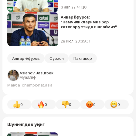
3 авг, 22:41
0
Анвар Ғофуров:
"Камчиликларимиз бор,
хатолар устида ишлаймиз"
28 июл, 23:35
1
Анвар Ғофуров
Сурхон
Пахтакор
Aslanov Jasurbek
Муаллиф
Манба: championat.asia
0
0
0
0
0
Шунингдек ўқинг