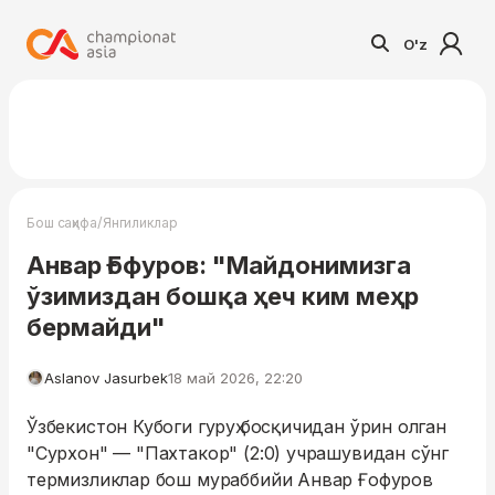
O'z
/
Бош саҳифа
Янгиликлар
Анвар Ғофуров: "Майдонимизга
ўзимиздан бошқа ҳеч ким меҳр
бермайди"
Aslanov Jasurbek
18 май 2026, 22:20
Ўзбекистон Кубоги гуруҳ босқичидан ўрин олган
"Сурхон" — "Пахтакор" (2:0) учрашувидан сўнг
термизликлар бош мураббийи Анвар Ғофуров