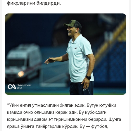
фикрларини билдирди.
"Ўйин енгил ўтмаслигини билган эдик. Бугун ютуқ ёки
камида очко олишимиз керак эди. Бу кубокдаги
юришимизни давом эттириш имконини берарди. Шунга
яраша ўйинга тайёргарлик кўрдик. Бу — футбол,