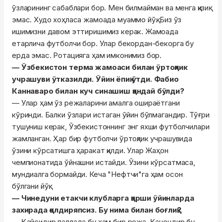
ўзларининг сабаблари бор. Мен билмайман ва менга қизиқ
эмас. Худо хоҳласа жамоада муаммо йўқ. Биз ўз
ишимизни давом эттиришимиз керак. Жамоада
етарлича футболчи бор. Улар бекордан-бекорга бу
ерда эмас. Ротацияга ҳам имконимиз бор.
— Ўзбекистон терма жамоаси билан ўртоқлик
учрашуви ўтказилди. Ўйин ёпиқ ўтди. Фабио
Каннаваро билан куч синашиш қандай бўлди?
— Улар ҳам ўз режаларини амалга ошираётгани
кўринди. Балки ўзлари истаган ўйин бўлмагандир. Тўғри
тушуниш керак, Ўзбекистоннинг энг яхши футболчилари
жамланган. Ҳар бир футболчи ўртоқлик учрашувида
ўзини кўрсатишга ҳаракат қилди. Улар Жаҳон
чемпионатида ўйнашни истайди. Ўзини кўрсатмаса,
мундиалга бормайди. Кеча "Нефтчи"га ҳам осон
бўлгани йўқ.
— Чинедуни етакчи клубларга қарши ўйинларда
захирада қолдиряпсиз. Бу нима билан боғлиқ?
— Қайсидир паллада бу ҳам бир режа. Қачондир бу