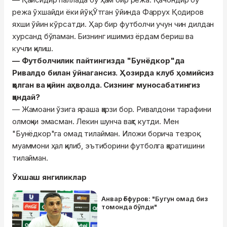
режа ўхшайди ёки йўқ. Ўтган ўйинда Фаррух Қодиров
яхши ўйин кўрсатди. Ҳар бир футболчи учун чин дилдан
хурсанд бўламан. Бизнинг ишимиз ёрдам бериш ва
кучли қилиш.
— Футболчилик пайтингизда "Бунёдкор"да
Ривалдо билан ўйнагансиз. Ҳозирда клуб ҳомийсиз
қолган ва қийин аҳволда. Сизнинг муносабатингиз
қандай?
— Жамоани ўзига яраша қарзи бор. Ривалдони тарафини
олмоқчи эмасман. Лекин шунча вақт кутди. Мен
"Бунёдкор"га омад тилайман. Иложи борича тезроқ
муаммони ҳал қилиб, эътиборини футболга қаратишини
тилайман.
Ўхшаш янгиликлар
Анвар Ғофуров: "Бугун омад биз
томонда бўлди"