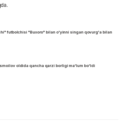
qda.
hi" futbolchisi "Buxoro" bilan o'yinni singan qovurg'a bilan
smoilov oldida qancha qarzi borligi ma'lum bo'ldi