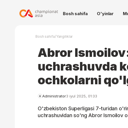
Bosh sahifa
O'yinlar
M
/
Bosh sahifa
Yangiliklar
Abror Ismoilo
uchrashuvda ke
ochkolarni qo'l
Administrator
3 iyul 2025, 01:33
O'zbekiston Superligasi 7-turidan o'r
uchrashuvidan so'ng Abror Ismoilov o'z 