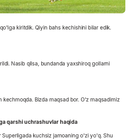
lga kiritdik. Qiyin bahs kechishini bilar edik.
rildi. Nasib qilsa, bundanda yaxshiroq gollarni
iyin kechmoqda. Bizda maqsad bor. O'z maqsadimiz
ga qarshi uchrashuvlar haqida
 Superligada kuchsiz jamoaning o'zi yo'q. Shu