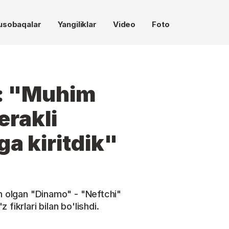
usobaqalar
Yangiliklar
Video
Foto
v: "Muhim
rakli
ga kiritdik"
in olgan "Dinamo" - "Neftchi"
fikrlari bilan bo'lishdi.