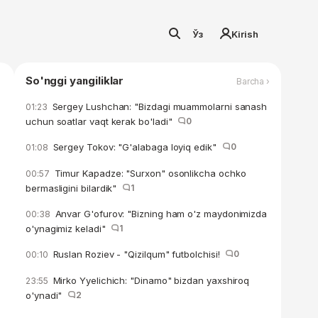
Ўз
Kirish
So'nggi yangiliklar
Barcha ›
Sergey Lushchan: "Bizdagi muammolarni sanash
01:23
uchun soatlar vaqt kerak bo'ladi"
0
Sergey Tokov: "G'alabaga loyiq edik"
0
01:08
Timur Kapadze: "Surxon" osonlikcha ochko
00:57
bermasligini bilardik"
1
Anvar G'ofurov: "Bizning ham o'z maydonimizda
00:38
o'ynagimiz keladi"
1
Ruslan Roziev - "Qizilqum" futbolchisi!
0
00:10
Mirko Yyelichich: "Dinamo" bizdan yaxshiroq
23:55
o'ynadi"
2