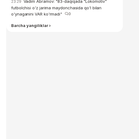
Vadim Abramov: "83-daqiqada "Lokomotiv"
23:29
futbolchisi o'z jarima maydonchasida qo'l bilan
o'ynaganini VAR ko'rmadi"
0
Barcha yangiliklar ›