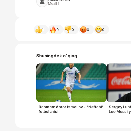
Muallif
1
0
0
0
0
Shuningdek o'qing
Rasman: Abror Ismoilov - "Neftchi"
Sergey Lush
futbolchisi!
Leo Messi 