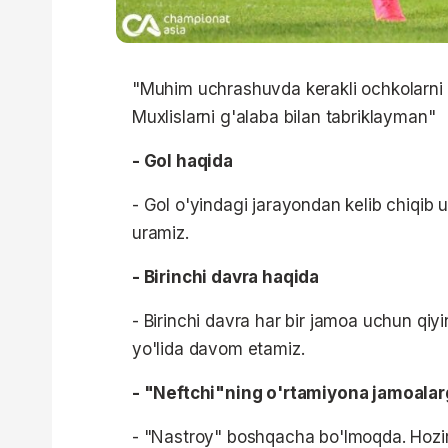
"Muhim uchrashuvda kerakli ochkolarni qo'
Muxlislarni g'alaba bilan tabriklayman"
- Gol haqida
- Gol o'yindagi jarayondan kelib chiqib u
uramiz.
- Birinchi davra haqida
- Birinchi davra har bir jamoa uchun q
yo'lida davom etamiz.
- "Neftchi"ning o'rtamiyona jamoalar
- "Nastroy" boshqacha bo'lmoqda. Hozir