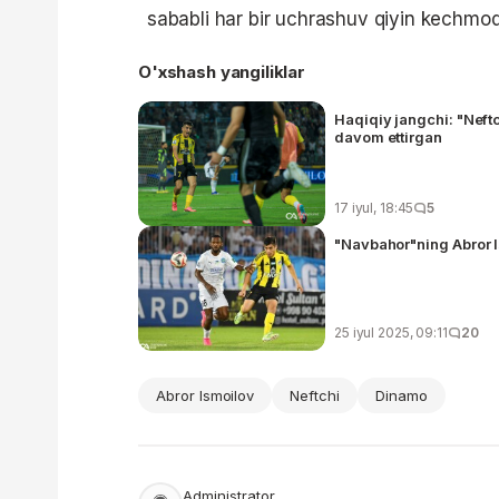
sababli har bir uchrashuv qiyin kechmo
O'xshash yangiliklar
Haqiqiy jangchi: "Neftc
davom ettirgan
17 iyul, 18:45
5
"Navbahor"ning Abror I
25 iyul 2025, 09:11
20
Abror Ismoilov
Neftchi
Dinamo
Administrator