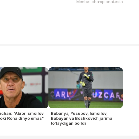
Manba: championat.asia
chan: "Abror Ismoilov
Bubanya, Yusupov, Ismoilov,
yoki Ronaldinyo emas"
Babayan va Boshkovich jarima
to'laydigan bo'ldi