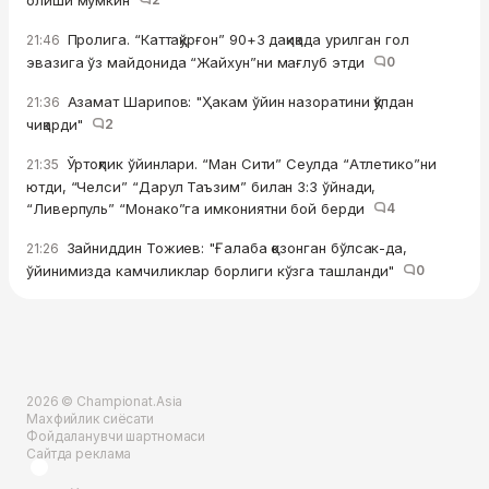
олиши мумкин
Пролига. “Каттақўрғон” 90+3 дақиқада урилган гол
21:46
эвазига ўз майдонида “Жайхун”ни мағлуб этди
0
Азамат Шарипов: "Ҳакам ўйин назоратини қўлдан
21:36
чиқарди"
2
Ўртоқлик ўйинлари. “Ман Сити” Сеулда “Атлетико”ни
21:35
ютди, “Челси” “Дарул Таъзим” билан 3:3 ўйнади,
“Ливерпуль” “Монако”га имкониятни бой берди
4
Зайниддин Тожиев: "Ғалаба қозонган бўлсак-да,
21:26
ўйинимизда камчиликлар борлиги кўзга ташланди"
0
2026 © Championat.Asia
Махфийлик сиёсати
Фойдаланувчи шартномаси
Сайтда реклама