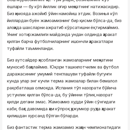
ёшлари — бу кўп йиллик оғир меҳнатнинг натижасидир.
Биз ҳимояда ажойиб ўйин намойиш этдик. Возинья кўп
йиллардан буён жамоамизнинг бир қисми бўлса-да, биз
алоҳида шахсларни ажратиб кўрсатишни ёқтирмаймиз.
Унинг хотиржамлиги майдонда ундан олдинда ҳаракат
қилган барча футболчиларнинг ишончли ҳаракатлари
туфайли таъминланди.
Биз аутсайдер ҳисобланган жамоаларнинг меҳнатини
муносиб баҳолаймиз. Юқори ташкилотчилик ва футбол
даражасининг умумий тенглашуви туфайли бугунги
кунда улар энг кучли терма жамоалар билан бемалол
рақобатлаша олмоқда. Испания тўп назорати бўйича
устунлик қилган бўлса-да, бу ўйинни тўлиқ назорат
қилди дегани эмас. Жамоамиз худди ўйин сўнгидаги
каби, баҳс давомида ҳам кўпроқ ҳужумкор руҳда ҳаракат
қилишдан хурсанд бўлган бўларди.
Биз фантастик терма жамоамиз жаҳон чемпионатидаги