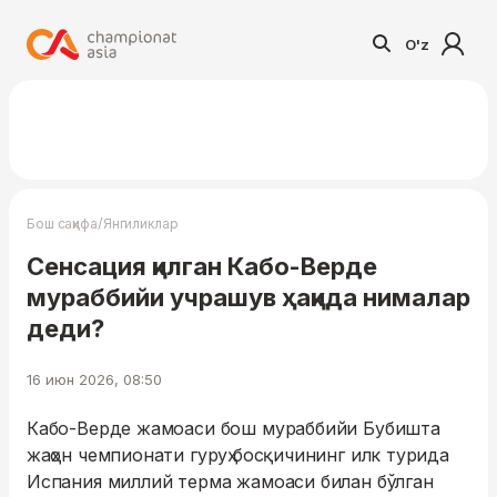
O'z
/
Бош саҳифа
Янгиликлар
Сенсация қилган Кабо-Верде
мураббийи учрашув ҳақида нималар
деди?
16 июн 2026, 08:50
Кабо-Верде жамоаси бош мураббийи Бубишта
жаҳон чемпионати гуруҳ босқичининг илк турида
Испания миллий терма жамоаси билан бўлган