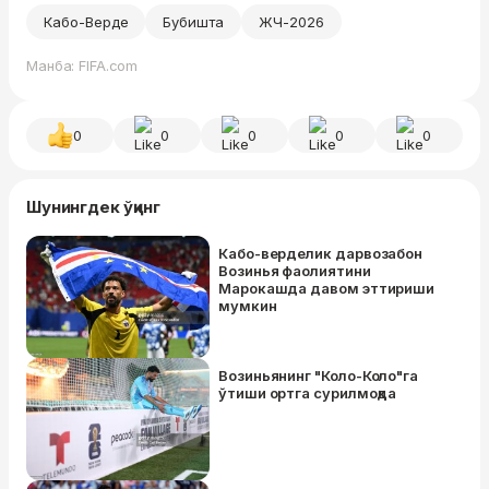
Кабо-Верде
Бубишта
ЖЧ-2026
Манба: FIFA.com
0
0
0
0
0
Шунингдек ўқинг
Кабо-верделик дарвозабон
Возинья фаолиятини
Марокашда давом эттириши
мумкин
Возиньянинг "Коло-Коло"га
ўтиши ортга сурилмоқда