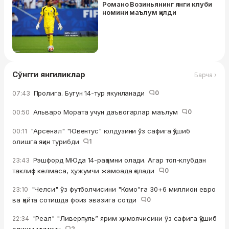
Романо Возиньянинг янги клуби
номини маълум қилди
Сўнгги янгиликлар
Барча ›
Пролига. Бугун 14-тур якунланади
0
07:43
Альваро Мората учун даъвогарлар маълум
0
00:50
"Арсенал" "Ювентус" юлдузини ўз сафига қўшиб
00:11
олишга яқин турибди
1
Рэшфорд МЮда 14-рақамни олади. Агар топ-клубдан
23:43
таклиф келмаса, ҳужумчи жамоада қолади
0
"Челси" ўз футболчисини "Комо"га 30+6 миллион евро
23:10
ва қайта сотишда фоиз эвазига сотди
0
"Реал" "Ливерпуль” ярим ҳимоячисини ўз сафига қўшиб
22:34
2