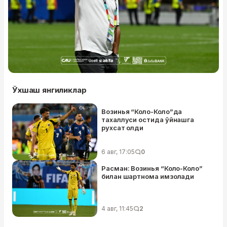
Ўхшаш янгиликлар
Возинья “Коло-Коло”да
тахаллуси остида ўйнашга
рухсат олди
6 авг, 17:05
0
Расман: Возинья “Коло-Коло”
билан шартнома имзолади
4 авг, 11:45
2