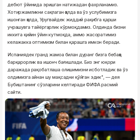
дебют ўйинида эришган натижадан фахрланамиз.
Хотиржамликни сақлаган ҳолда ва ўз услубимизга
ишонган ҳолда, Уругвайдек жиддий рақибга қарши
учрашувга тайёргарлик кўрмоқдамиз. Олдинда бизни
иккита қийин ўйин кутмоқда, аммо жасоратимиз
келажакка оптимизм билан қарашга имкон беради.
Испаниядек гранд жамоа билан дуранг бизга бебаҳо
барқарорлик ва ишонч бағишлади. Биз энг юқори
даражада рақобатлаша олишимизни исботладик ва ўз
олдимизга айнан шу мақсадни қўйган эдик", — дея
Бубиштанинг сўзларини келтиради ФИФА расмий
сайти.