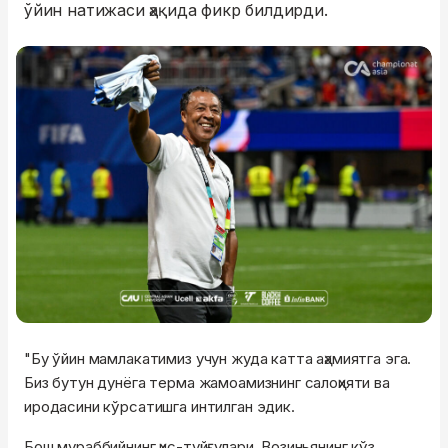
ўйин натижаси ҳақида фикр билдирди.
"Бу ўйин мамлакатимиз учун жуда катта аҳамиятга эга.
Биз бутун дунёга терма жамоамизнинг салоҳияти ва
иродасини кўрсатишга интилган эдик.
Бош мураббийнинг ҳис-туйғулари, Возиньянинг кўз