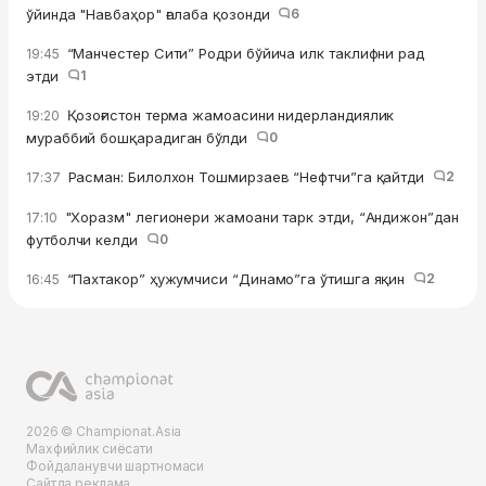
ўйинда "Навбаҳор" ғалаба қозонди
6
“Манчестер Сити” Родри бўйича илк таклифни рад
19:45
этди
1
Қозоғистон терма жамоасини нидерландиялик
19:20
мураббий бошқарадиган бўлди
0
Расман: Билолхон Тошмирзаев “Нефтчи”га қайтди
2
17:37
"Хоразм" легионери жамоани тарк этди, “Андижон”дан
17:10
футболчи келди
0
“Пахтакор” ҳужумчиси “Динамо”га ўтишга яқин
2
16:45
2026 © Championat.Asia
Махфийлик сиёсати
Фойдаланувчи шартномаси
Сайтда реклама