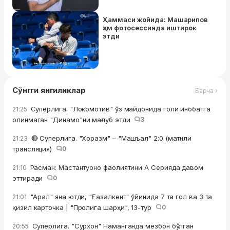
Ҳаммаси жойида: Машарипов
ҳам фотосессияда иштирок
этди
Сўнгги янгиликлар
Барча ›
Суперлига. "Локомотив" ўз майдонида голи инобатга
21:25
олинмаган "Динамо"ни мағлуб этди
3
🔴 Суперлига. "Хоразм" – "Машъал" 2:0 (матнли
21:23
трансляция)
0
Расман: Мастантуоно фаолиятини А Серияда давом
21:10
эттиради
0
"Арал" яна ютди, "Ғазалкент" ўйинида 7 та гол ва 3 та
21:01
қизил карточка | "Пролига шарҳи", 13-тур
0
Суперлига. "Сурхон" Наманганда мезбон бўлган
20:55