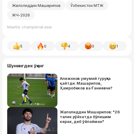
Жалолиддин Машарипов
Ўзбекистон МТЖ
ЖЧ-2026
Манба: championat.asia
5
0
4
0
1
Шунингдек ўқинг
Алижонов умумий гуруҳга
қайтди. Машарипов,
Ҳамробеков ва Ғаниевчи?
Жалолиддин Машарипов: "26
талик рўйхатда бўлишим
керак, деб ўйлайман"