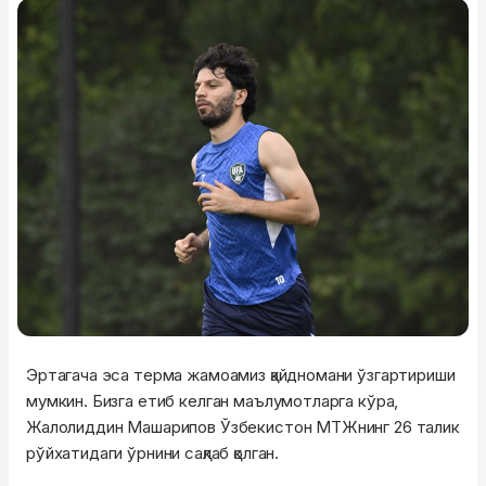
Эртагача эса терма жамоамиз қайдномани ўзгартириши
мумкин. Бизга етиб келган маълумотларга кўра,
Жалолиддин Машарипов Ўзбекистон МТЖнинг 26 талик
рўйхатидаги ўрнини сақлаб қолган.