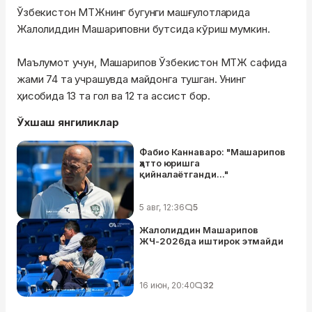
Ўзбекистон МТЖнинг бугунги машғулотларида
Жалолиддин Машариповни бутсида кўриш мумкин.
Маълумот учун, Машарипов Ўзбекистон МТЖ сафида
жами 74 та учрашувда майдонга тушган. Унинг
ҳисобида 13 та гол ва 12 та ассист бор.
Ўхшаш янгиликлар
Фабио Каннаваро: "Машарипов
ҳатто юришга
қийналаётганди..."
5 авг, 12:36
5
Жалолиддин Машарипов
ЖЧ-2026да иштирок этмайди
16 июн, 20:40
32