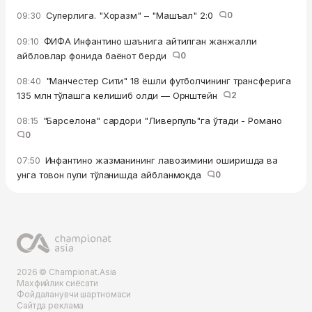
Суперлига. "Хоразм" – "Машъал" 2:0
0
09:30
ФИФА Инфантино шаънига айтилган жанжалли
09:10
айбловлар фонида баёнот берди
0
"Манчестер Сити" 18 ёшли футболчининг трансферига
08:40
135 млн тўлашга келишиб олди — Орнштейн
2
"Барселона" сардори "Ливерпуль"га ўтади - Романо
08:15
0
Инфантино жазманининг лавозимини оширишда ва
07:50
унга товон пули тўланишда айбланмоқда
0
2026 © Championat.Asia
Махфийлик сиёсати
Фойдаланувчи шартномаси
Сайтда реклама