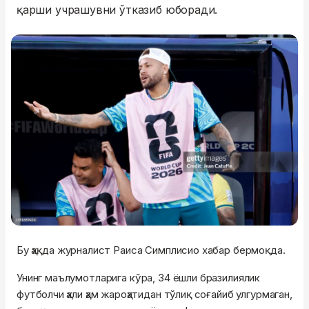
қарши учрашувни ўтказиб юборади.
Бу ҳақда журналист Раиса Симплисио хабар бермоқда.
Унинг маълумотларига кўра, 34 ёшли бразилиялик
футболчи ҳали ҳам жароҳатидан тўлиқ соғайиб улгурмаган,