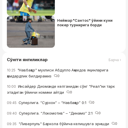
Неймар "Сантос" ўйини куни
покер турнирига борди
Сўнгги янгиликлар
Барча ›
"Навбаҳор" мухлиси Абдулло Аҳмедов яқинларига
10:25
ҳамдардлик билдирамиз
0
Инсайдер Диоманде келганидан сўнг "Реал"ни тарк
10:00
этадиган ўйинчи номини айтди
0
Суперлига. “Сурхон” – “Навбаҳор” 0:1
0
09:45
Суперлига. “Локомотив” – “Динамо” 2:1
0
09:40
"Ливерпуль" Баркола бўйича келишувга эришди
0
09:35