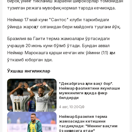
бироқ унинг тикланиш жараёни шифокорлар томонидан
тузилган режага мувофиқ нормал тарзда кечмоқда.
Неймар 17 май куни "Сантос" клуби таркибидаги
ўйинда жароҳат олганидан бери майдонга тушгани йўқ.
Бразилия ва Гаити терма жамоалари ўртасидаги
учрашув 20 июнь куни бўлиб ўтади. Бундан аввал
Неймар Марокашга қарши кечган илк ўйинни (1:1) ҳам
ўтказиб юборган эди.
Ўхшаш янгиликлар
"Декабргача ҳали вақт бор".
Неймар фаолиятини якунлаши
мумкинлиги ҳақида фикр
билдирди
4 авг, 10:20
0
Неймар Бразилия терма
жамоасидан кетишини
тасдиқлади: "Менинг вақтим
ўз ниҳоясига етди"