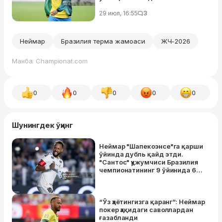
29 июл, 16:55
3
Неймар
Бразилия терма жамоаси
ЖЧ-2026
Манба: Championat.com
0
0
0
0
0
Шунингдек ўқинг
Неймар "Шапекоэнсе"га қарши
ўйинда дубль қайд этди.
"Сантос" ҳужумчиси Бразилия
чемпионатининг 9 ўйинида 6+2
натижа қайд этди
“Ўз ҳаётингизга қаранг”: Неймар
покер ҳақидаги саволлардан
ғазабланди