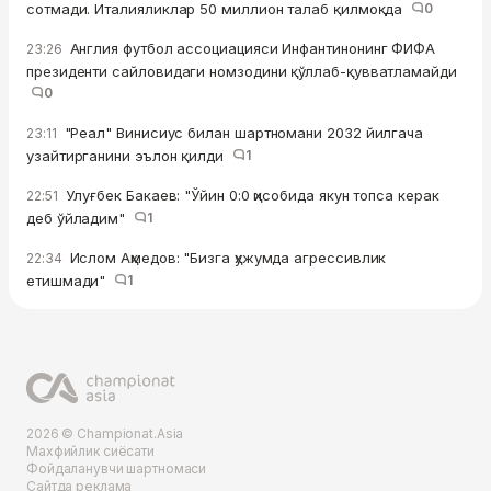
сотмади. Италияликлар 50 миллион талаб қилмоқда
0
Англия футбол ассоциацияси Инфантинонинг ФИФА
23:26
президенти сайловидаги номзодини қўллаб-қувватламайди
0
"Реал" Винисиус билан шартномани 2032 йилгача
23:11
узайтирганини эълон қилди
1
Улуғбек Бакаев: "Ўйин 0:0 ҳисобида якун топса керак
22:51
деб ўйладим"
1
Ислом Аҳмедов: "Бизга ҳужумда агрессивлик
22:34
етишмади"
1
2026 © Championat.Asia
Махфийлик сиёсати
Фойдаланувчи шартномаси
Сайтда реклама