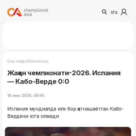
O'z
/
Бош саҳифа
Янгиликлар
Жаҳон чемпионати-2026. Испания
— Кабо-Верде 0:0
16 июн 2026, 09:45
Испания мундиалда илк бор қатнашаётган Кабо-
Вердени юта олмади