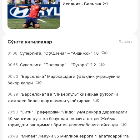
Испания - Бельгия 2:1
Сўнгги янгиликлар
Барча ›
Суперлига. “Сўғдиёна” – “Андижон” 1:0
0
01:00
Суперлига. “Пахтакор” – “Бухоро” 2:2
0
00:55
"Барселона" Марокашдаги ўртоқлик учрашувини
00:50
бекор қилди
0
"Барселона" ва "Ливерпуль" қизиққан футболчи
00:29
жамоаси билан шартномани узайтиради
0
"Сити" Траффордни "Лидс" учун рекорд даражадаги
23:53
40 миллион фунт ва бонуслар эвазига сотди. Жеймс
тарихдаги энг қиммат британ дарвозабонига айланди
0
"Милан" Леауни 35 миллион еврога "Галатасарой"га
23:48