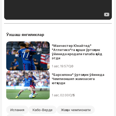
Ўхшаш янгиликлар
"Манчестер Юнайтед"
"Атлетико"га қарши ўртоқлик
ўйинида иродали ғалаба қайд
этди
1 авг, 19:57
0
"Барселона" ўртоқлик ўйинида
Чемпионшип жамоасига
ютқазди
1 авг, 02:00
15
Испания
Кабо-Верде
Жаҳон чемпионати