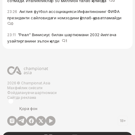
сотмади. Италияликлар 50 миллион талаб қилмоқда
0
Англия футбол ассоциацияси Инфантинонинг ФИФА
23:26
президенти сайловидаги номзодини қўллаб-қувватламайди
0
"Реал" Винисиус билан шартномани 2032 йилгача
23:11
узайтирганини эълон қилди
1
2026 © Championat.Asia
Махфийлик сиёсати
Фойдаланувчи шартномаси
Сайтда реклама
Қора фон
18+