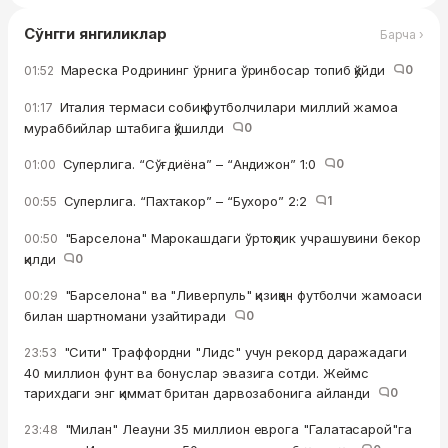
Сўнгги янгиликлар
Барча ›
Мареска Родрининг ўрнига ўринбосар топиб қўйди
0
01:52
Италия термаси собиқ футболчилари миллий жамоа
01:17
мураббийлар штабига қўшилди
0
Суперлига. “Сўғдиёна” – “Андижон” 1:0
0
01:00
Суперлига. “Пахтакор” – “Бухоро” 2:2
1
00:55
"Барселона" Марокашдаги ўртоқлик учрашувини бекор
00:50
қилди
0
"Барселона" ва "Ливерпуль" қизиққан футболчи жамоаси
00:29
билан шартномани узайтиради
0
"Сити" Траффордни "Лидс" учун рекорд даражадаги
23:53
40 миллион фунт ва бонуслар эвазига сотди. Жеймс
тарихдаги энг қиммат британ дарвозабонига айланди
0
"Милан" Леауни 35 миллион еврога "Галатасарой"га
23:48