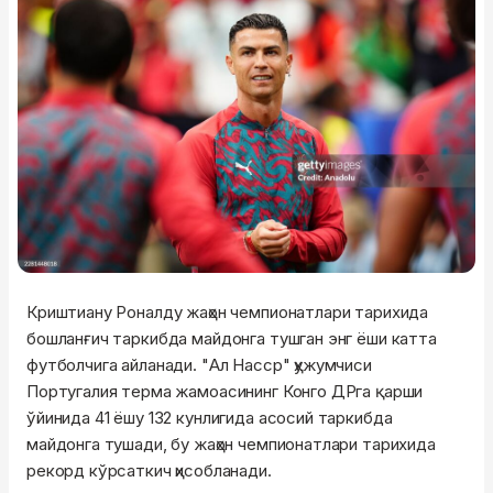
Криштиану Роналду жаҳон чемпионатлари тарихида
бошланғич таркибда майдонга тушган энг ёши катта
футболчига айланади. "Ал Насср" ҳужумчиси
Португалия терма жамоасининг Конго ДРга қарши
ўйинида 41 ёшу 132 кунлигида асосий таркибда
майдонга тушади, бу жаҳон чемпионатлари тарихида
рекорд кўрсаткич ҳисобланади.