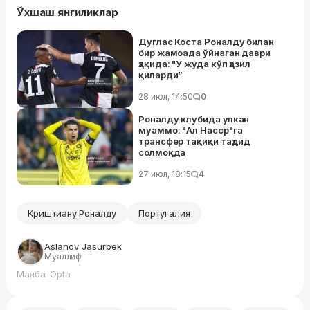
Ўхшаш янгиликлар
Дуглас Коста Роналду билан
бир жамоада ўйнаган даври
ҳақида: "У жуда кўп ҳазил
қиларди”
28 июл, 14:50
0
Роналду клубида улкан
муаммо: "Ал Насср"га
трансфер тақиқи таҳдид
солмоқда
27 июл, 18:15
4
Криштиану Роналду
Португалия
Aslanov Jasurbek
Муаллиф
Манба: Opta