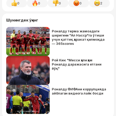
0
0
0
0
2
Шунингдек ўқинг
Роналду терма жамоадаги
шеригини "Ал Наcср"га ўтиши
учун қаттиқ ҳаракат қилмоқда
— 365scores
Рой Кин: "Месси ҳали ҳам
Роналду даражасига етгани
йўқ"
Роналду ФИФАни коррупцияда
айблаган видеога лайк босди