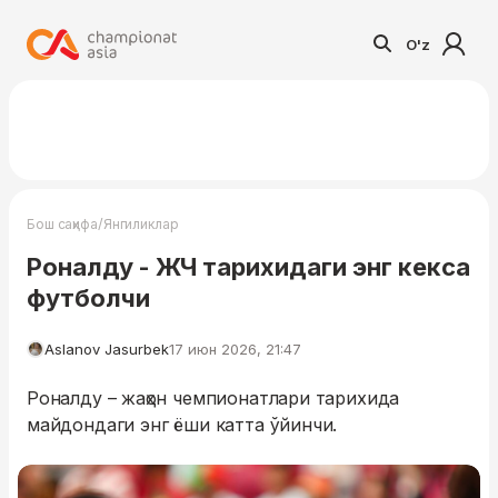
O'z
/
Бош саҳифа
Янгиликлар
Роналду - ЖЧ тарихидаги энг кекса
футболчи
Aslanov Jasurbek
17 июн 2026, 21:47
Роналду – жаҳон чемпионатлари тарихида
майдондаги энг ёши катта ўйинчи.