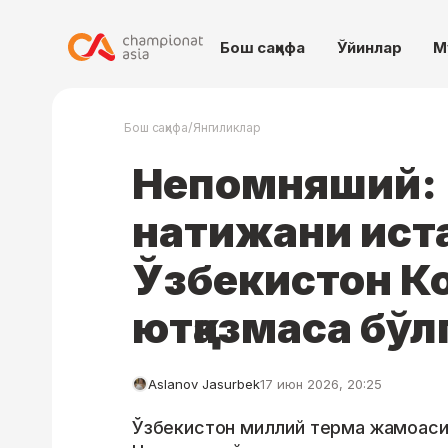
Бош саҳифа
Ўйинлар
М
/
Бош саҳифа
Янгиликлар
Непомняший:
натижани ист
Ўзбекистон К
ютқазмаса бўл
Aslanov Jasurbek
17 июн 2026, 20:25
Ўзбекистон миллий терма жамоаси 