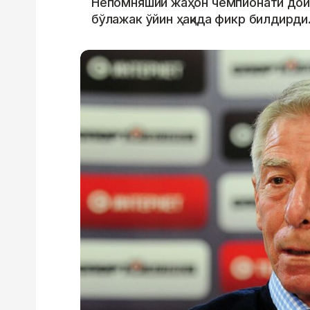
Непомняший жаҳон чемпионати доир
бўлажак ўйин ҳақида фикр билдирди