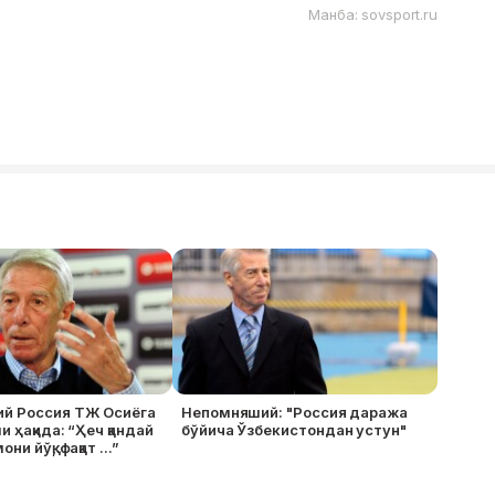
Манба: sovsport.ru
й Россия ТЖ Осиёга
Непомняший: "Россия даража
и ҳақида: “Ҳеч қандай
бўйича Ўзбекистондан устун"
ни йўқ, фақат ...”