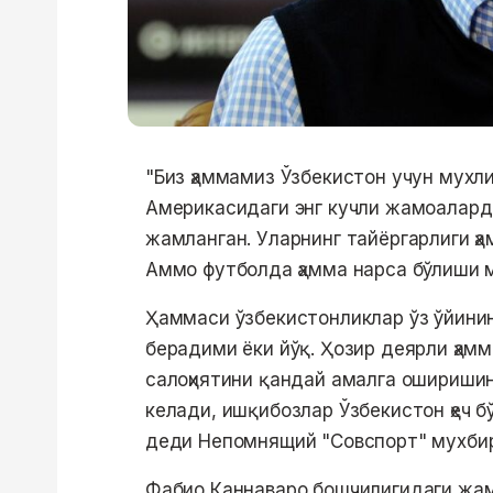
"Биз ҳаммамиз Ўзбекистон учун мухл
Америкасидаги энг кучли жамоаларда
жамланган. Уларнинг тайёргарлиги ҳ
Аммо футболда ҳамма нарса бўлиши 
Ҳаммаси ўзбекистонликлар ўз ўйини
берадими ёки йўқ. Ҳозир деярли ҳам
салоҳиятини қандай амалга ошириши
келади, ишқибозлар Ўзбекистон ҳеч 
деди Непомнящий "Совспорт" мухбир
Фабио Каннаваро бошчилигидаги жамо