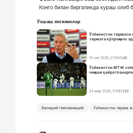
Конго билан биргаликда кураш олиб 
Ўхшаш янгиликлар
Ўзбекистон термаси 
термага кўпроқ мос э
10 окт 2025, 21:58
45
Ўзбекистон МТЖ соби
чиқиши ҳайратланарли
24 мар 2025, 11:58
32
Валерий Непомняший
Ўзбекистон терма 