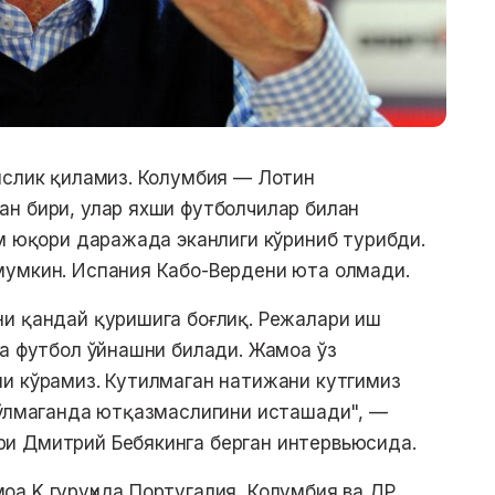
ислик қиламиз. Колумбия — Лотин
н бири, улар яхши футболчилар билан
ам юқори даражада эканлиги кўриниб турибди.
мумкин. Испания Кабо-Вердени юта олмади.
ни қандай қуришига боғлиқ. Режалари иш
ма футбол ўйнашни билади. Жамоа ўз
ни кўрамиз. Кутилмаган натижани кутгимиз
бўлмаганда ютқазмаслигини исташади", —
и Дмитрий Бебякинга берган интервьюсида.
а K гуруҳида Португалия, Колумбия ва ДР