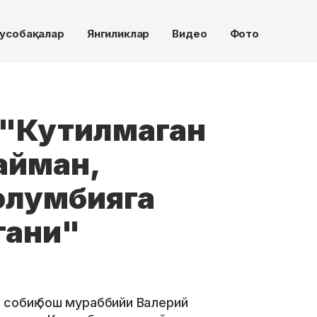
усобақалар
Янгиликлар
Видео
Фото
 "Кутилмаган
айман,
олумбияга
гани"
собиқ бош мураббийи Валерий