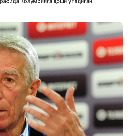
асида Колумбияга қарши ўтадиган
.