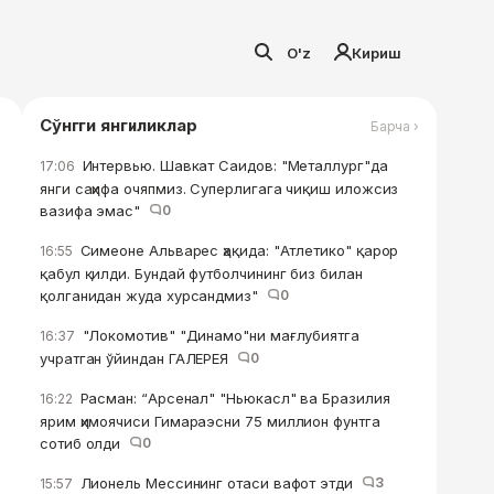
O'z
Кириш
Сўнгги янгиликлар
Барча ›
Интервью. Шавкат Саидов: "Металлург"да
17:06
янги саҳифа очяпмиз. Суперлигага чиқиш иложсиз
вазифа эмас"
0
Симеоне Альварес ҳақида: "Атлетико" қарор
16:55
қабул қилди. Бундай футболчининг биз билан
қолганидан жуда хурсандмиз"
0
"Локомотив" "Динамо"ни мағлубиятга
16:37
учратган ўйиндан ГАЛЕРЕЯ
0
Расман: “Арсенал" "Ньюкасл" ва Бразилия
16:22
ярим ҳимоячиси Гимараэсни 75 миллион фунтга
сотиб олди
0
Лионель Мессининг отаси вафот этди
3
15:57