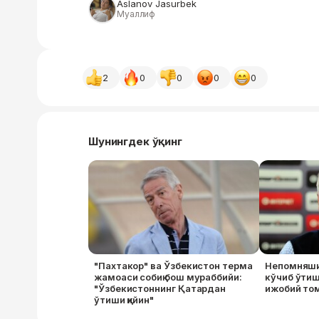
Aslanov Jasurbek
Муаллиф
2
0
0
0
0
Шунингдек ўқинг
"Пахтакор" ва Ўзбекистон терма
Непомняши
жамоаси собиқ бош мураббийи:
кўчиб ўтиш
"Ўзбекистоннинг Қатардан
ижобий томо
ўтиши қийин"