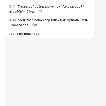
“Пахтакор” собиқ ҳужумчиси “Галатасарой”
15:31
мураббийи бўлди
3
"Сельта" “Манчестер Юнайтед” футболчисини
14:45
ижарага олди
0
Барча янгиликлар ›